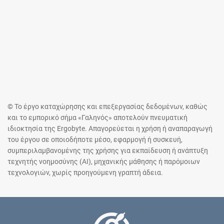
© Το έργο καταχώρησης και επεξεργασίας δεδομένων, καθώς
και το εμπορικό σήμα «Γαληνός» αποτελούν πνευματική
ιδιοκτησία της Ergobyte. Απαγορεύεται η χρήση ή αναπαραγωγή
του έργου σε οποιοδήποτε μέσο, εφαρμογή ή συσκευή,
συμπεριλαμβανομένης της χρήσης για εκπαίδευση ή ανάπτυξη
τεχνητής νοημοσύνης (AI), μηχανικής μάθησης ή παρόμοιων
τεχνολογιών, χωρίς προηγούμενη γραπτή άδεια.