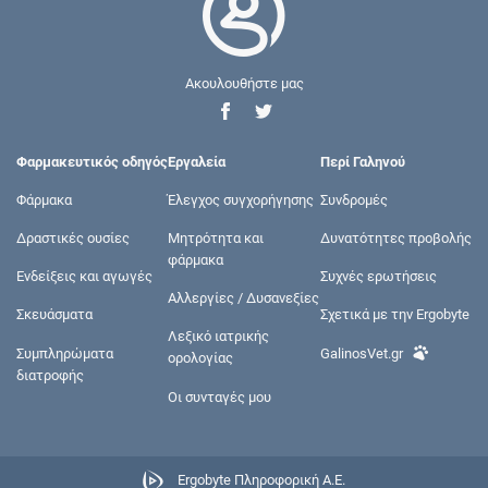
Ακουλουθήστε μας
Φαρμακευτικός οδηγός
Εργαλεία
Περί Γαληνού
Φάρμακα
Έλεγχος συγχορήγησης
Συνδρομές
Δραστικές ουσίες
Μητρότητα και
Δυνατότητες προβολής
φάρμακα
Ενδείξεις και αγωγές
Συχνές ερωτήσεις
Αλλεργίες / Δυσανεξίες
Σκευάσματα
Σχετικά με την Ergobyte
Λεξικό ιατρικής
Συμπληρώματα
GalinosVet.gr
ορολογίας
διατροφής
Οι συνταγές μου
Ergobyte Πληροφορική Α.Ε.