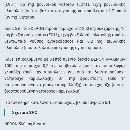
(Ε951), 25 mg βενζοϊκού νατρίου (Ε211), ίχνη βενζυλικής
αλκοόλης (από το βελτιωτικό γεύσης πορτοκάλι), και 1,7 mmol
(39 mg) νατρίου.
Κάθε 5 ml του DEPON σιρόπι περιέχουν 2.250 mg σακχαρόζης, 10
mg βενζοϊκού νατρίου (Ε211), ίχνη βενζυλικής αλκοόλης (από το
βελτιωτικό γεύσης αγριοκέρασο) και 0,2 mg αιθυλικής
αλκοόλης (από το βελτιωτικό γεύσης αγριοκέρασο).
Κάθε επικαλυμμένο με λεπτό υμένιο δισκίο DEPON MAXIMUM
1000 mg περιέχει 0,2 mg σορβιτόλης (από την επικάλυψη),
γλυκόζη (από την επικάλυψη και από τη διασταυρούμενη
νατριούχο καρμελλόζη), 0,1 mg φρουκτόζης (από τη
διασταυρούμενη νατριούχο καρμελλόζη) και σακχαρόζη (από τη
διασταυρούμενη νατριούχο καρμελλόζη)
Για τον πλήρη κατάλογο των εκδόχων, βλ. παράγραφο 6.1.
Σχετικό SPC
DEPON 500 mg δισκία.