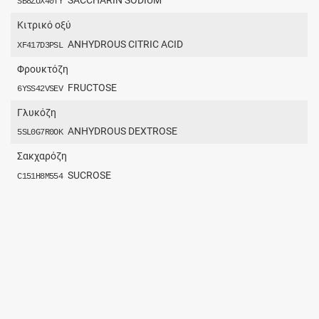
SACCHARIN SODIUM
SB8ZUX40TY
Κιτρικό οξύ
ANHYDROUS CITRIC ACID
XF417D3PSL
Φρουκτόζη
FRUCTOSE
6YSS42VSEV
Γλυκόζη
ANHYDROUS DEXTROSE
5SL0G7R0OK
Σακχαρόζη
SUCROSE
C151H8M554