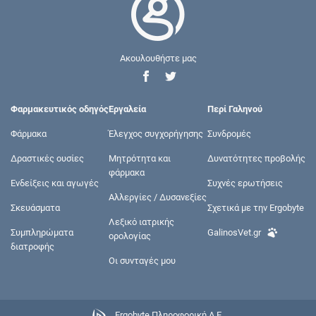
Ακουλουθήστε μας
Φαρμακευτικός οδηγός
Εργαλεία
Περί Γαληνού
Φάρμακα
Έλεγχος συγχορήγησης
Συνδρομές
Δραστικές ουσίες
Μητρότητα και
Δυνατότητες προβολής
φάρμακα
Ενδείξεις και αγωγές
Συχνές ερωτήσεις
Αλλεργίες / Δυσανεξίες
Σκευάσματα
Σχετικά με την Ergobyte
Λεξικό ιατρικής
Συμπληρώματα
GalinosVet.gr
ορολογίας
διατροφής
Οι συνταγές μου
Ergobyte Πληροφορική Α.Ε.