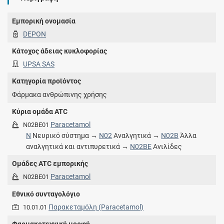
Εμπορική ονομασία
DEPON
Κάτοχος άδειας κυκλοφορίας
UPSA SAS
Κατηγορία προϊόντος
Φάρμακα ανθρώπινης χρήσης
Κύρια ομάδα ATC
Paracetamol
N02BE01
N
Νευρικό σύστημα →
N02
Αναλγητικά →
N02B
Άλλα
αναλγητικά και αντιπυρετικά →
N02BE
Ανιλίδες
Ομάδες ATC εμπορικής
Paracetamol
N02BE01
Εθνικό συνταγολόγιο
Παρακεταμόλη (Paracetamol)
10.01.01
Φαρμακοτεχνική μορφή