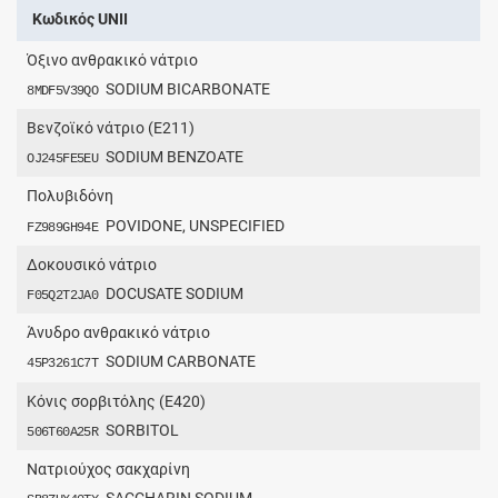
Κωδικός UNII
Όξινο ανθρακικό νάτριο
SODIUM BICARBONATE
8MDF5V39QO
Βενζοϊκό νάτριο (Ε211)
SODIUM BENZOATE
OJ245FE5EU
Πολυβιδόνη
POVIDONE, UNSPECIFIED
FZ989GH94E
Δοκουσικό νάτριο
DOCUSATE SODIUM
F05Q2T2JA0
Άνυδρο ανθρακικό νάτριο
SODIUM CARBONATE
45P3261C7T
Κόνις σορβιτόλης (E420)
SORBITOL
506T60A25R
Νατριούχος σακχαρίνη