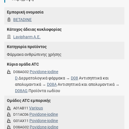
Εμπορική ονομασία
BETADINE
Κάτοχος άδειας κυκλοφορίας
Lavipharm Α.Ε.
Κατηγορία προϊόντος
Φάρμακα ανθρώπινης χρήσης
Κύρια ομάδα ATC
Povidone-iodine
D08AG02
D
Δερματολογικά φάρμακα →
D08
Αντισηπτικά και
απολυμαντικά →
D08A
Αντισηπτικά και απολυμαντικά →
D08AG
Προϊόντα ιωδίου
Ομάδες ATC εμπορικής
Various
A01AB11
Povidone-iodine
D11AC06
Povidone-iodine
G01AX11
Povidone-iodine
D08AG02