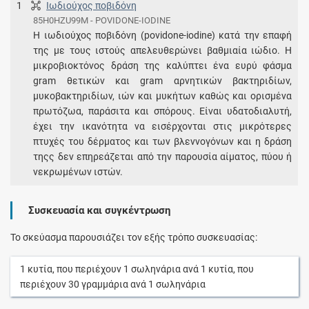
1
Ιωδιούχος ποβιδόνη
85H0HZU99M - POVIDONE-IODINE
Η ιωδιούχος ποβιδόνη (povidone-iodine) κατά την επαφή
της με τους ιστούς απελευθερώνει βαθμιαία ιώδιο. Η
μικροβιοκτόνος δράση της καλύπτει ένα ευρύ φάσμα
gram θετικών και gram αρνητικών βακτηριδίων,
μυκοβακτηριδίων, ιών και μυκήτων καθώς και ορισμένα
πρωτόζωα, παράσιτα και σπόρους. Είναι υδατοδιαλυτή,
έχει την ικανότητα να εισέρχονται στις μικρότερες
πτυχές του δέρματος και των βλεννογόνων και η δράση
τηςς δεν επηρεάζεται από την παρουσία αίματος, πύου ή
νεκρωμένων ιστών.
Συσκευασία και συγκέντρωση
Το σκεύασμα παρουσιάζει τον εξής τρόπο συσκευασίας:
1
κυτία
, που περιέχουν
1
σωληνάρια
ανά
1
κυτία
, που
περιέχουν
30
γραμμάρια
ανά
1
σωληνάρια