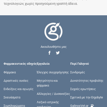
τεχνολογιών, χωρίς προηγούμενη γραπτή άδεια.
Ακουλουθήστε μας
Φαρμακευτικός οδηγός
Εργαλεία
Περί Γαληνού
Φάρμακα
Έλεγχος συγχορήγησης
Συνδρομές
Δραστικές ουσίες
Μητρότητα και
Δυνατότητες προβολής
φάρμακα
Ενδείξεις και αγωγές
Συχνές ερωτήσεις
Αλλεργίες / Δυσανεξίες
Σκευάσματα
Σχετικά με την Ergobyte
Λεξικό ιατρικής
Συμπληρώματα
GalinosVet.gr
ορολογίας