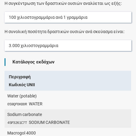
Η συγκέντρωση των δραστικών ουσιών αναλύεται ως εξής:
100
χιλιοστογραμμάρια
ανά
1
γραμμάρια
Η συνολική ποσότητα δραστικών ουσιών ανά σκεύασμα είναι:
3.000
χιλιοστογραμμάρια
Κατάλογος εκδόχων
Περιγραφή
Κωδικός UNII
Water (potable)
WATER
059QF0KO0R
Sodium carbonate
SODIUM CARBONATE
45P3261C7T
Macrogol 4000