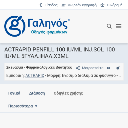
Είσοδος
Δωρεάν εγγραφή
Συνδρομή
®
Οδηγός φαρμάκων
ACTRAPID PENFILL 100 IU/ML INJ.SOL 100
IU/ML 5ΓΥΑΛ.ΦΙΑΛ.Χ3ML
Σκεύασμα - Φαρμακολογικές ιδιότητες
Μοιραστείτε
Εμπορική
ACTRAPID
Μορφή
Eνέσιμο διάλυμα σε φυσίγγιο
Συγκ
Γενικά
Διάθεση
Οδηγίες χρήσης
Περισσότερα