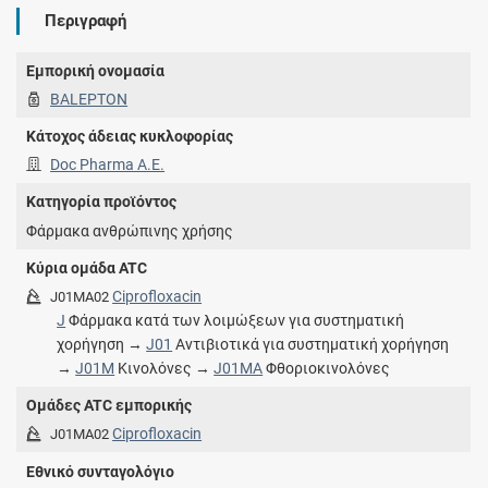
Περιγραφή
Εμπορική ονομασία
BALEPTON
Κάτοχος άδειας κυκλοφορίας
Doc Pharma Α.Ε.
Κατηγορία προϊόντος
Φάρμακα ανθρώπινης χρήσης
Κύρια ομάδα ATC
Ciprofloxacin
J01MA02
J
Φάρμακα κατά των λοιμώξεων για συστηματική
χορήγηση →
J01
Αντιβιοτικά για συστηματική χορήγηση
→
J01M
Κινολόνες →
J01MA
Φθοριοκινολόνες
Ομάδες ATC εμπορικής
Ciprofloxacin
J01MA02
Εθνικό συνταγολόγιο