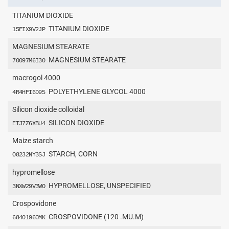
TITANIUM DIOXIDE
TITANIUM DIOXIDE
15FIX9V2JP
MAGNESIUM STEARATE
MAGNESIUM STEARATE
70097M6I30
macrogol 4000
POLYETHYLENE GLYCOL 4000
4R4HFI6D95
Silicon dioxide colloidal
SILICON DIOXIDE
ETJ7Z6XBU4
Maize starch
STARCH, CORN
O8232NY3SJ
hypromellose
HYPROMELLOSE, UNSPECIFIED
3NXW29V3WO
Crospovidone
CROSPOVIDONE (120 .MU.M)
68401960MK