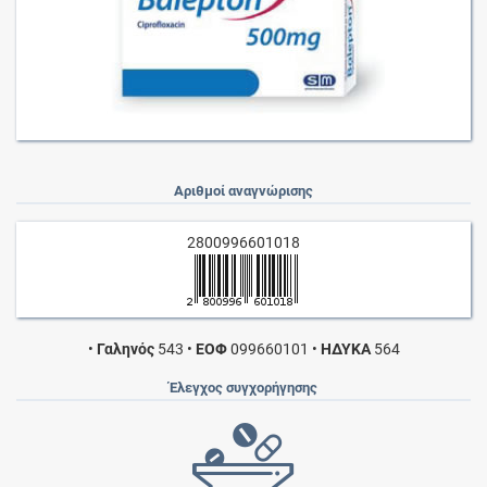
Αριθμοί αναγνώρισης
2800996601018
•
Γαληνός
543
•
ΕΟΦ
099660101
•
ΗΔΥΚΑ
564
Έλεγχος συγχορήγησης