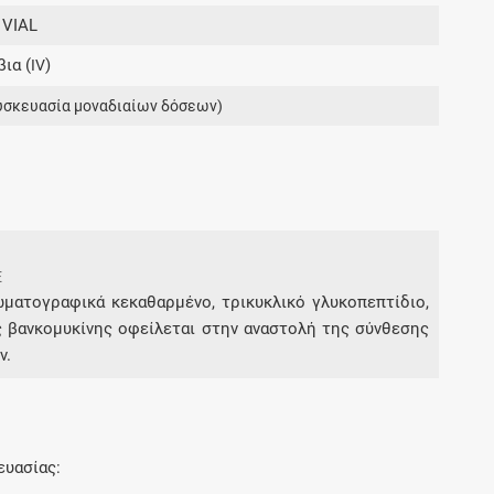
Μοιραζόμαστε μαζί σας γεγονότα της
 VIAL
πορείας του Galinos.gr από το 2011 μέχρι
ια (
)
σήμερα
IV
υσκευασία μοναδιαίων δόσεων)
E
ωματογραφικά κεκαθαρμένο, τρικυκλικό γλυκοπεπτίδιο,
ς βανκομυκίνης οφείλεται στην αναστολή της σύνθεσης
ν.
ευασίας: