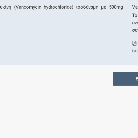
υκίνη (Vancomycin hydrochloride) ισοδύναμη με 500mg
Va
Το
αν
συ
δι