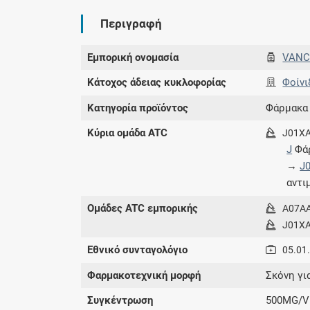
Περιγραφή
Εμπορική ονομασία
VANC
Κάτοχος άδειας κυκλοφορίας
Φοίνι
Κατηγορία προϊόντος
Φάρμακα
Κύρια ομάδα ATC
J01X
J
Φάρ
→
J
αντι
Ομάδες ATC εμπορικής
A07A
J01X
Εθνικό συνταγολόγιο
05.01
Φαρμακοτεχνική μορφή
Σκόνη γι
Συγκέντρωση
500MG/V