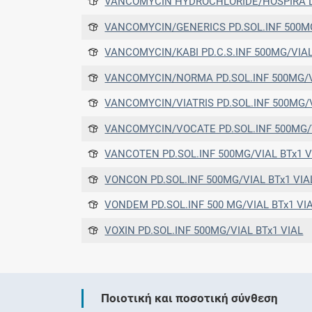
VANCOMYCIN HYDROCHLORIDE/HOSPIRA LY.P.IV.IN 500MG/ML(V
VANCOMYCIN/GENERICS PD.SOL.INF 500MG/VIA
VANCOMYCIN/KABI PD.C.S.INF 500MG/VIAL
VANCOMYCIN/NORMA PD.SOL.INF 500MG/VIAL BTx 1(V
VANCOMYCIN/VIATRIS PD.SOL.INF 500MG/VIA
VANCOMYCIN/VOCATE PD.SOL.INF 500MG/VIAL (500.000 IU/V
VANCOTEN PD.SOL.INF 500MG/VIAL BTx1 V
VONCON PD.SOL.INF 500MG/VIAL BTx1 VIA
VONDEM PD.SOL.INF 500 MG/VIAL BTx1 VI
VOXIN PD.SOL.INF 500MG/VIAL BTx1 VIAL
Ποιοτική και ποσοτική σύνθεση