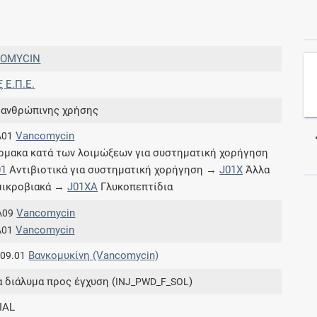
Συνδρομές
OMYCIN
Μάθετε περισσότερα για τα οφέλη και τις
ξ E.Π.Ε.
επιπλέον παροχές των συνδρομητικών
προγραμμάτων
 ανθρώπινης χρήσης
Vancomycin
A01
μακα κατά των λοιμώξεων για συστηματική χορήγηση
01
Αντιβιοτικά για συστηματική χορήγηση →
J01X
Άλλα
Ενδείξεις και αγωγές
μικροβιακά →
J01XA
Γλυκοπεπτίδια
Βρείτε θεραπευτικές ενδείξεις και αγωγές για
Vancomycin
A09
νόσους, συμπτώματα και ιατρικές πράξεις
Vancomycin
A01
Βανκομυκίνη (Vancomycin)
.09.01
α διάλυμα προς έγχυση (
)
INJ_PWD_F_SOL
Γνωρίζατε ότι...
IAL