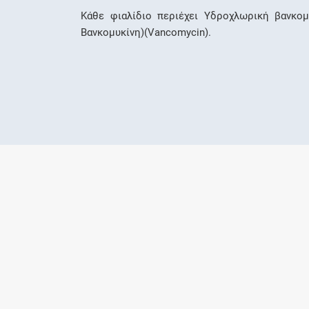
Κάθε φιαλίδιο περιέχει Υδροχλωρική βανκομ
Βανκομυκίνη)(Vancomycin).