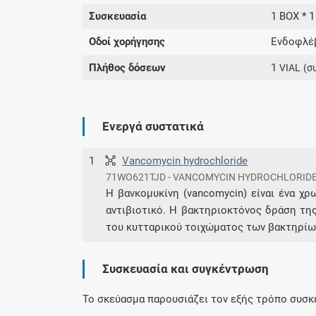
Συσκευασία
1 BOX * 1
Οδοί χορήγησης
Ενδοφλέβ
Πλήθος δόσεων
1
VIAL
(σ
Ενεργά συστατικά
1
Vancomycin hydrochloride
71WO621TJD - VANCOMYCIN HYDROCHLORID
Η βανκομυκίνη (vancomycin) είναι ένα χρ
αντιβιοτικό. Η βακτηριοκτόνος δράση τη
του κυτταρικού τοιχώματος των βακτηρίω
Συσκευασία και συγκέντρωση
Το σκεύασμα παρουσιάζει τον εξής τρόπο συσκ