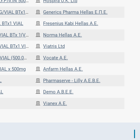
IAL) BT x 1 VIAL
Hospira U.K. Ltd
L BTx1 VIAL
Generics Pharma Hellas Ε.Π.Ε.
 BTx1 VIAL
Fresenius Kabi Hellas A.E.
IAL x 500 MG)
Norma Hellas A.E.
L BTx1 VIAL
Viatris Ltd
IAL) BTx1 VIAL
Vocate Α.Ε.
IAL x 500mg
Anfarm Hellas Α.Ε.
L
Pharmaserve - Lilly Α.Ε.Β.Ε.
AL
Demo Α.Β.Ε.Ε.
Vianex A.E.