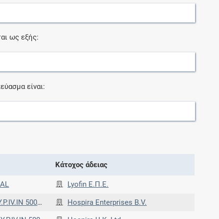
αι ως εξής:
εύασμα είναι:
Κάτοχος άδειας
IAL
Lyofin Ε.Π.Ε.
AL) BT x 1 VIAL
Hospira Enterprises B.V.