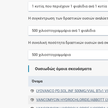
1
κυτία
, που περιέχουν
1
φιαλίδια
ανά
1
κυτία
Η συγκέντρωση των δραστικών ουσιών αναλύετ
500
χιλιοστογραμμάρια
ανά
1
φιαλίδια
Η συνολική ποσότητα δραστικών ουσιών ανά σκ
500
χιλιοστογραμμάρια
Ουσιωδώς όμοια σκευάσματα
Όνομα
LYOVANCO PD.SOL.INF 500MG/VIAL BTx1 V
VANCOMYCIN HYDROCHLORIDE/ABBOTT LY.P.IV.IN 500MG/ML(VI