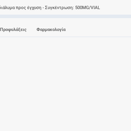
Ελέγξτε την αγωγή σας για αντενδείξεις και
διάλυμα προς έγχυση
Συγκέντρωση
500MG/VIAL
αλληλεπιδράσεις μεταξύ των φαρμάκων
Προφυλάξεις
Φαρμακολογία
Οι συνταγές μου
Αποθηκεύστε τις συνταγές σας και
μοιραστείτε τις εύκολα και με ασφάλεια
Μητρότητα και φάρμακα
Ενημερωθείτε για την ασφάλεια χορήγησης
ενός φαρμάκου κατά τη διάρκεια της
εγκυμοσύνης ή του θηλασμού