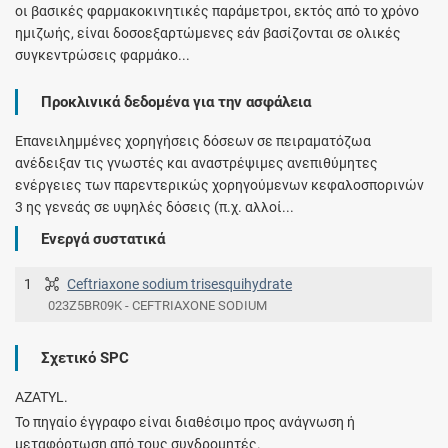
οι βασικές φαρμακοκινητικές παράμετροι, εκτός από το χρόνο
ημιζωής, είναι δοσοεξαρτώμενες εάν βασίζονται σε ολικές
συγκεντρώσεις φαρμάκο...
Προκλινικά δεδομένα για την ασφάλεια
Επανειλημμένες χορηγήσεις δόσεων σε πειραματόζωα
ανέδειξαν τις γνωστές και αναστρέψιμες ανεπιθύμητες
ενέργειες των παρεντερικώς χορηγούμενων κεφαλοσπορινών
3 ης γενεάς σε υψηλές δόσεις (π.χ. αλλοί...
Ενεργά συστατικά
1
Ceftriaxone sodium trisesquihydrate
023Z5BR09K - CEFTRIAXONE SODIUM
Σχετικό SPC
AZATYL.
Το πηγαίο έγγραφο είναι διαθέσιμο προς ανάγνωση ή
μεταφόρτωση από τους συνδρομητές.