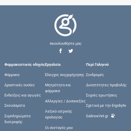
Ακουλουθήστε μας
Φαρμακευτικός οδηγός
Εργαλεία
Περί Γαληνού
Φάρμακα
Έλεγχος συγχορήγησης
Συνδρομές
Δραστικές ουσίες
Μητρότητα και
Δυνατότητες προβολής
φάρμακα
Ενδείξεις και αγωγές
Συχνές ερωτήσεις
Αλλεργίες / Δυσανεξίες
Σκευάσματα
Σχετικά με την Ergobyte
Λεξικό ιατρικής
Συμπληρώματα
GalinosVet.gr
ορολογίας
διατροφής
Οι συνταγές μου