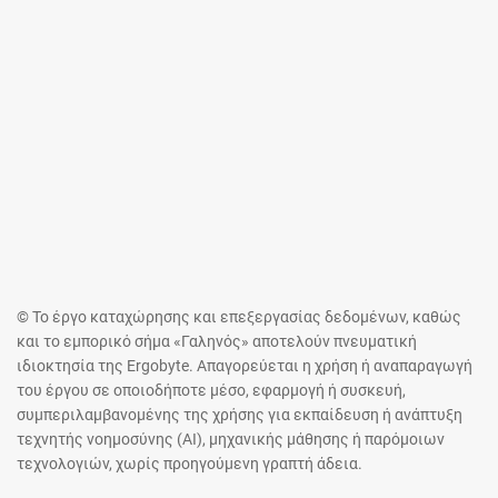
© Το έργο καταχώρησης και επεξεργασίας δεδομένων, καθώς
και το εμπορικό σήμα «Γαληνός» αποτελούν πνευματική
ιδιοκτησία της Ergobyte. Απαγορεύεται η χρήση ή αναπαραγωγή
του έργου σε οποιοδήποτε μέσο, εφαρμογή ή συσκευή,
συμπεριλαμβανομένης της χρήσης για εκπαίδευση ή ανάπτυξη
τεχνητής νοημοσύνης (AI), μηχανικής μάθησης ή παρόμοιων
τεχνολογιών, χωρίς προηγούμενη γραπτή άδεια.