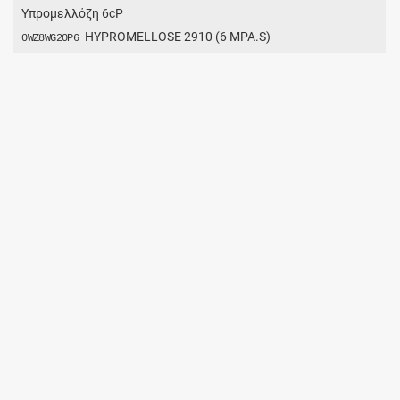
Υπρομελλόζη 6cP
HYPROMELLOSE 2910 (6 MPA.S)
0WZ8WG20P6