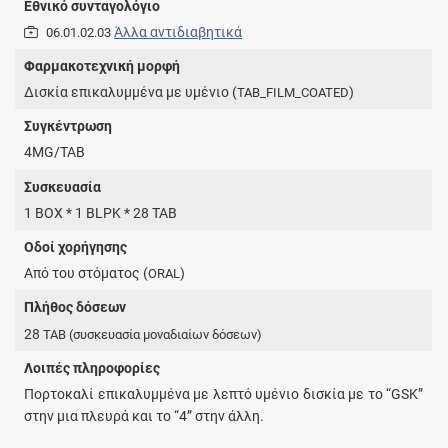
Εθνικό συνταγολόγιο
Άλλα αντιδιαβητικά
06.01.02.03
Φαρμακοτεχνική μορφή
Δισκία επικαλυμμένα με υμένιο (
)
TAB_FILM_COATED
Συγκέντρωση
4MG/TAB
Συσκευασία
1 BOX * 1 BLPK * 28 TAB
Οδοί χορήγησης
Από του στόματος (
)
ORAL
Πλήθος δόσεων
28
TAB
(συσκευασία μοναδιαίων δόσεων)
Λοιπές πληροφορίες
Πορτοκαλί επικαλυμμένα με λεπτό υμένιο δισκία με το “GSK”
στην μια πλευρά και το “4” στην άλλη.