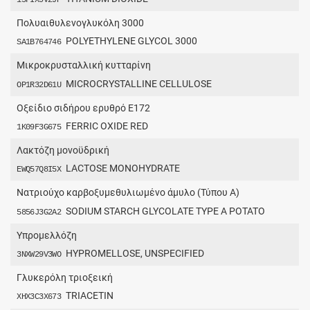
Πολυαιθυλενογλυκόλη 3000
POLYETHYLENE GLYCOL 3000
SA1B764746
Mικροκρυσταλλική κυτταρίνη
MICROCRYSTALLINE CELLULOSE
OP1R32D61U
Οξείδιο σιδήρου ερυθρό Ε172
FERRIC OXIDE RED
1K09F3G675
Λακτόζη μονοϋδρική
LACTOSE MONOHYDRATE
EWQ57Q8I5X
Νατριούχο καρβοξυμεθυλιωμένο άμυλο (Τύπου A)
SODIUM STARCH GLYCOLATE TYPE A POTATO
5856J3G2A2
Yπρομελλόζη
HYPROMELLOSE, UNSPECIFIED
3NXW29V3WO
Γλυκερόλη τριοξεική
TRIACETIN
XHX3C3X673