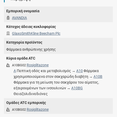
Εμπορική ονομασία
AVANDIA
Κάτοχος άδειας κυκλοφορίας
GlaxoSmithKline Beecham Plc
Κατηγορία προϊόντος
Φάρμακα ανθρώπινης χρήσης
Κύρια ομάδα ATC
Rosiglitazone
A10BG02
A
Πεπτική οδός και μεταβολισμός →
A10
Φάρμακα
χρησιμοποιούμενα στον σακχαρώδη διαβήτη →
A10B
Φάρμακα για τη μείωση του σακχάρου του αίματος,
εξαιρουμένων των ινσουλινών →
A10BG
Θειαζολιδινεδιόνες
Ομάδες ATC εμπορικής
Rosiglitazone
A10BG02