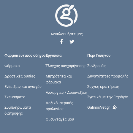
Ακουλουθήστε μας
Φαρμακευτικός οδηγός
Εργαλεία
Περί Γαληνού
Φάρμακα
Έλεγχος συγχορήγησης
Συνδρομές
Δραστικές ουσίες
Μητρότητα και
Δυνατότητες προβολής
φάρμακα
Ενδείξεις και αγωγές
Συχνές ερωτήσεις
Αλλεργίες / Δυσανεξίες
Σκευάσματα
Σχετικά με την Ergobyte
Λεξικό ιατρικής
Συμπληρώματα
GalinosVet.gr
ορολογίας
διατροφής
Οι συνταγές μου