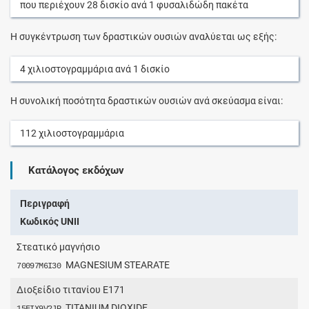
που περιέχουν
28
δισκίο
ανά
1
φυσαλιδώδη πακέτα
Η συγκέντρωση των δραστικών ουσιών αναλύεται ως εξής:
4
χιλιοστογραμμάρια
ανά
1
δισκίο
Η συνολική ποσότητα δραστικών ουσιών ανά σκεύασμα είναι:
112
χιλιοστογραμμάρια
Κατάλογος εκδόχων
Περιγραφή
Κωδικός UNII
Στεατικό μαγνήσιο
MAGNESIUM STEARATE
70097M6I30
Διοξείδιο τιτανίου Ε171
TITANIUM DIOXIDE
15FIX9V2JP