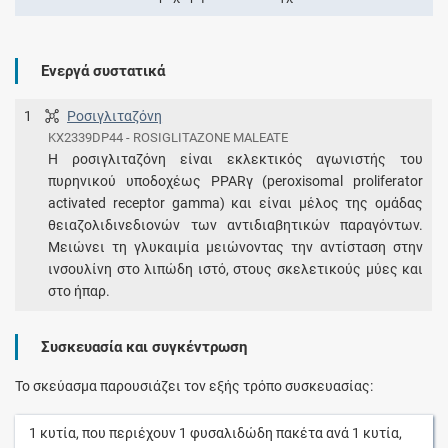
Ενεργά συστατικά
1
Ροσιγλιταζόνη
KX2339DP44 - ROSIGLITAZONE MALEATE
Η ροσιγλιταζόνη είναι εκλεκτικός αγωνιστής του
πυρηνικού υποδοχέως PPARγ (peroxisomal proliferator
activated receptor gamma) και είναι μέλος της ομάδας
θειαζολιδινεδιονών των αντιδιαβητικών παραγόντων.
Μειώνει τη γλυκαιμία μειώνοντας την αντίσταση στην
ινσουλίνη στο λιπώδη ιστό, στους σκελετικούς μύες και
στο ήπαρ.
Συσκευασία και συγκέντρωση
Το σκεύασμα παρουσιάζει τον εξής τρόπο συσκευασίας:
1
κυτία
, που περιέχουν
1
φυσαλιδώδη πακέτα
ανά
1
κυτία
,