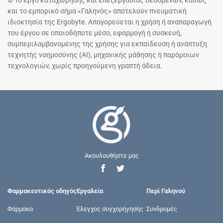
© Το έργο καταχώρησης και επεξεργασίας δεδομένων, καθώς
και το εμπορικό σήμα «Γαληνός» αποτελούν πνευματική
ιδιοκτησία της Ergobyte. Απαγορεύεται η χρήση ή αναπαραγωγή
του έργου σε οποιοδήποτε μέσο, εφαρμογή ή συσκευή,
συμπεριλαμβανομένης της χρήσης για εκπαίδευση ή ανάπτυξη
τεχνητής νοημοσύνης (AI), μηχανικής μάθησης ή παρόμοιων
τεχνολογιών, χωρίς προηγούμενη γραπτή άδεια.
Ακουλουθήστε μας
Φαρμακευτικός οδηγός
Εργαλεία
Περί Γαληνού
Φάρμακα
Έλεγχος συγχορήγησης
Συνδρομές