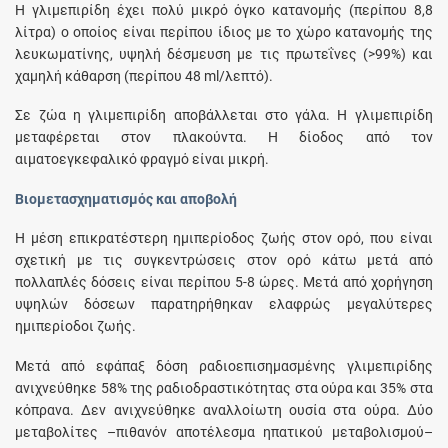
Η γλιμεπιρίδη έχει πολύ μικρό όγκο κατανομής (περίπου 8,8
λίτρα) ο οποίος είναι περίπου ίδιος με το χώρο κατανομής της
λευκωματίνης, υψηλή δέσμευση με τις πρωτεΐνες (>99%) και
χαμηλή κάθαρση (περίπου 48 ml/λεπτό).
Σε ζώα η γλιμεπιρίδη αποβάλλεται στο γάλα. Η γλιμεπιρίδη
μεταφέρεται στον πλακούντα. Η δίοδος από τον
αιματοεγκεφαλικό φραγμό είναι μικρή.
Βιομετασχηματισμός και αποβολή
Η μέση επικρατέστερη ημιπερίοδος ζωής στον ορό, που είναι
σχετική με τις συγκεντρώσεις στον ορό κάτω μετά από
πολλαπλές δόσεις είναι περίπου 5-8 ώρες. Μετά από χορήγηση
υψηλών δόσεων παρατηρήθηκαν ελαφρώς μεγαλύτερες
ημιπερίοδοι ζωής.
Μετά από εφάπαξ δόση ραδιοεπισημασμένης γλιμεπιρίδης
ανιχνεύθηκε 58% της ραδιοδραστικότητας στα ούρα και 35% στα
κόπρανα. Δεν ανιχνεύθηκε αναλλοίωτη ουσία στα ούρα. Δύο
μεταβολίτες –πιθανόν αποτέλεσμα ηπατικού μεταβολισμού–