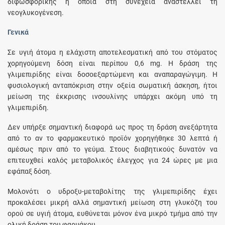
διφωσφορικής η οποία στη συνέχεια αναστέλλει τη
νεογλυκογένεση.
Γενικά
Σε υγιή άτομα η ελάχιστη αποτελεσματική από του στόματος
χορηγούμενη δόση είναι περίπου 0,6 mg. Η δράση της
γλιμεπιρίδης είναι δοσοεξαρτώμενη και αναπαραγώγιμη. Η
φυσιολογική ανταπόκριση στην οξεία σωματική άσκηση, ήτοι
μείωση της έκκρισης ινσουλίνης υπάρχει ακόμη υπό τη
γλιμεπιρίδη.
Δεν υπήρξε σημαντική διαφορά ως προς τη δράση ανεξάρτητα
από το αν το φαρμακευτικό προϊόν χορηγήθηκε 30 λεπτά ή
αμέσως πριν από το γεύμα. Στους διαβητικούς δυνατόν να
επιτευχθεί καλός μεταβολικός έλεγχος για 24 ώρες με μια
εφάπαξ δόση.
Μολονότι ο υδροξυ-μεταβολίτης της γλιμεπιρίδης έχει
προκαλέσει μικρή αλλά σημαντική μείωση στη γλυκόζη του
ορού σε υγιή άτομα, ευθύνεται μόνον ένα μικρό τμήμα από την
ολική δράση του φαρμάκου.