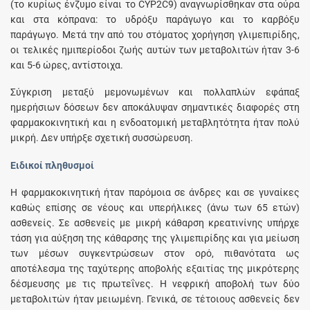
(το κυρίως ένζυμο είναι το CYP2C9) αναγνωρίσθηκαν στα ούρα
και στα κόπρανα: το υδρόξυ παράγωγο και το καρβόξυ
παράγωγο. Μετά την από του στόματος χορήγηση γλιμεπιρίδης,
οι τελικές ημιπερίοδοι ζωής αυτών των μεταβολιτών ήταν 3-6
και 5-6 ώρες, αντίστοιχα.
Σύγκριση μεταξύ μεμονωμένων και πολλαπλών εφάπαξ
ημερήσιων δόσεων δεν αποκάλυψαν σημαντικές διαφορές στη
φαρμακοκινητική και η ενδοατομική μεταβλητότητα ήταν πολύ
μικρή. Δεν υπήρξε σχετική συσσώρευση.
Ειδικοί πληθυσμοί
Η φαρμακοκινητική ήταν παρόμοια σε άνδρες και σε γυναίκες
καθώς επίσης σε νέους και υπερήλικες (άνω των 65 ετών)
ασθενείς. Σε ασθενείς με μικρή κάθαρση κρεατινίνης υπήρχε
τάση για αύξηση της κάθαρσης της γλιμεπιρίδης και για μείωση
των μέσων συγκεντρώσεων στον ορό, πιθανότατα ως
αποτέλεσμα της ταχύτερης αποβολής εξαιτίας της μικρότερης
δέσμευσης με τις πρωτεΐνες. Η νεφρική αποβολή των δύο
μεταβολιτών ήταν μειωμένη. Γενικά, σε τέτοιους ασθενείς δεν