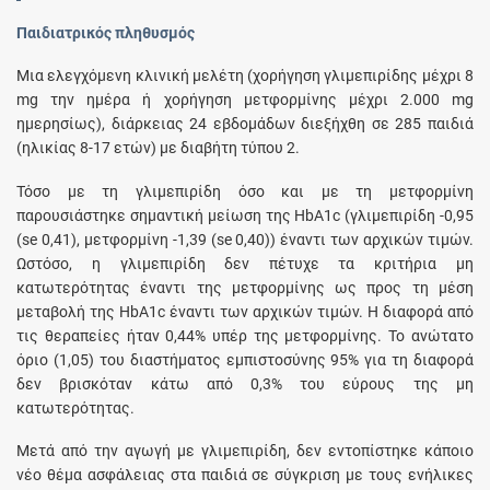
Παιδιατρικός πληθυσμός
Μια ελεγχόμενη κλινική μελέτη (χορήγηση γλιμεπιρίδης μέχρι 8
mg την ημέρα ή χορήγηση μετφορμίνης μέχρι 2.000 mg
ημερησίως), διάρκειας 24 εβδομάδων διεξήχθη σε 285 παιδιά
(ηλικίας 8-17 ετών) με διαβήτη τύπου 2.
Τόσο με τη γλιμεπιρίδη όσο και με τη μετφορμίνη
παρουσιάστηκε σημαντική μείωση της HbA1c (γλιμεπιρίδη -0,95
(se 0,41), μετφορμίνη -1,39 (se 0,40)) έναντι των αρχικών τιμών.
Ωστόσο, η γλιμεπιρίδη δεν πέτυχε τα κριτήρια μη
κατωτερότητας έναντι της μετφορμίνης ως προς τη μέση
μεταβολή της HbA1c έναντι των αρχικών τιμών. Η διαφορά από
τις θεραπείες ήταν 0,44% υπέρ της μετφορμίνης. Το ανώτατο
όριο (1,05) του διαστήματος εμπιστοσύνης 95% για τη διαφορά
δεν βρισκόταν κάτω από 0,3% του εύρους της μη
κατωτερότητας.
Μετά από την αγωγή με γλιμεπιρίδη, δεν εντοπίστηκε κάποιο
νέο θέμα ασφάλειας στα παιδιά σε σύγκριση με τους ενήλικες