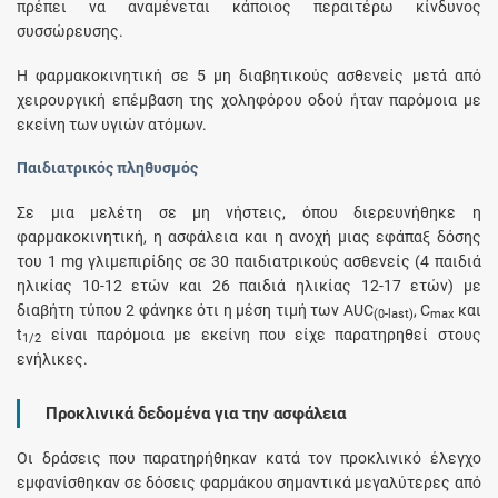
πρέπει να αναμένεται κάποιος περαιτέρω κίνδυνος
συσσώρευσης.
Η φαρμακοκινητική σε 5 μη διαβητικούς ασθενείς μετά από
χειρουργική επέμβαση της χοληφόρου οδού ήταν παρόμοια με
εκείνη των υγιών ατόμων.
Παιδιατρικός πληθυσμός
Σε μια μελέτη σε μη νήστεις, όπου διερευνήθηκε η
φαρμακοκινητική, η ασφάλεια και η ανοχή μιας εφάπαξ δόσης
του 1 mg γλιμεπιρίδης σε 30 παιδιατρικούς ασθενείς (4 παιδιά
ηλικίας 10-12 ετών και 26 παιδιά ηλικίας 12-17 ετών) με
διαβήτη τύπου 2 φάνηκε ότι η μέση τιμή των AUC
, C
και
(0-last)
max
t
είναι παρόμοια με εκείνη που είχε παρατηρηθεί στους
1/2
ενήλικες.
Προκλινικά δεδομένα για την ασφάλεια
Οι δράσεις που παρατηρήθηκαν κατά τον προκλινικό έλεγχο
εμφανίσθηκαν σε δόσεις φαρμάκου σημαντικά μεγαλύτερες από