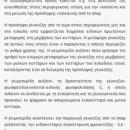
Η εξωπαγκρεατική δράση έγκειται π.χ. στη βελτίωση της
ευαισθησίας στους περιφερικούς ιστούς για την ινσουλίνη και
στη μείωση της πρόσληψης ινσουλίνης από το ήπαρ.
Η πρόσληψη γλυκόζης από το αίμα στους περιφερικούς μυς και
στο λιπώδη ιστό εμφανίζεται διαμέσου ειδικών πρωτεϊνών
μεταφοράς στη μεμβράνη των κυττάρων. Η μεταφορά γλυκόζης
σε αυτούς τους ιστούς είναι ο παράγοντας ο οποίος περιορίζει
το ρυθμό χρήσης της. Η γλιμεπιρίδη αυξάνει πολύ γρήγορα τον
αριθμό των ενεργών μεταφορέων της γλυκόζης στις μεμβράνες
των μυϊκών κυττάρων και των κυττάρων του λιπώδους ιστού,
καταλήγοντας έτσι σε διέγερση της πρόσληψης γλυκόζης.
Η γλιμεπιρίδη αυξάνει τη δραστικότητα της γλυκοζυλ-
φωσφατιδυλινοσιτόλ-ειδικής φωσφολιπάσης C, η οποία
πιθανόν να συνδέεται με τη λιπογένεση και τη γλυκογένεση που
προκαλεί το φάρμακο σε απομονωμένα λιποκύτταρα και μυϊκά
κύτταρα.
Η γλιμεπιρίδη αναστέλλει την παραγωγή γλυκόζης από το ήπαρ
αυξάνοντας την ενδοκυττάρια συγκέντρωση φρουκτόζης - 2,6 -