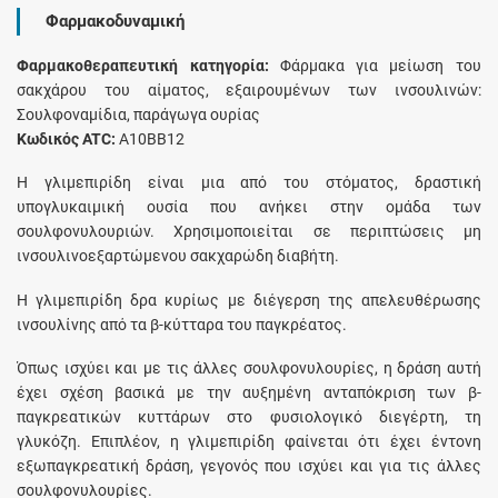
Φαρμακοδυναμική
Φαρμακοθεραπευτική κατηγορία:
Φάρμακα για μείωση του
σακχάρου του αίματος, εξαιρουμένων των ινσουλινών:
Σουλφοναμίδια, παράγωγα ουρίας
Κωδικός ATC:
A10BB12
Η γλιμεπιρίδη είναι μια από του στόματος, δραστική
υπογλυκαιμική ουσία που ανήκει στην ομάδα των
σουλφονυλουριών. Χρησιμοποιείται σε περιπτώσεις μη
ινσουλινοεξαρτώμενου σακχαρώδη διαβήτη.
Η γλιμεπιρίδη δρα κυρίως με διέγερση της απελευθέρωσης
ινσουλίνης από τα β-κύτταρα του παγκρέατος.
Όπως ισχύει και με τις άλλες σουλφονυλουρίες, η δράση αυτή
έχει σχέση βασικά με την αυξημένη ανταπόκριση των β-
παγκρεατικών κυττάρων στο φυσιολογικό διεγέρτη, τη
γλυκόζη. Επιπλέον, η γλιμεπιρίδη φαίνεται ότι έχει έντονη
εξωπαγκρεατική δράση, γεγονός που ισχύει και για τις άλλες
σουλφονυλουρίες.