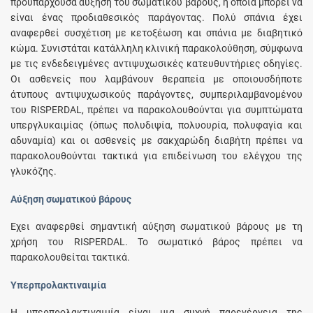
προϋπάρχουσα αύξηση του σωματικού βάρους, η οποία μπορεί να
είναι ένας προδιαθεσικός παράγοντας. Πολύ σπάνια έχει
αναφερθεί συσχέτιση με κετοξέωση και σπάνια με διαβητικό
κώμα. Συνιστάται κατάλληλη κλινική παρακολούθηση, σύμφωνα
με τις ενδεδειγμένες αντιψυχωσικές κατευθυντήριες οδηγίες.
Οι ασθενείς που λαμβάνουν θεραπεία με οποιουσδήποτε
άτυπους αντιψυχωσικούς παράγοντες, συμπεριλαμβανομένου
του RISPERDAL, πρέπει να παρακολουθούνται για συμπτώματα
υπεργλυκαιμίας (όπως πολυδιψία, πολυουρία, πολυφαγία και
αδυναμία) και οι ασθενείς με σακχαρώδη διαβήτη πρέπει να
παρακολουθούνται τακτικά για επιδείνωση του ελέγχου της
γλυκόζης.
Αύξηση σωματικού βάρους
Έχει αναφερθεί σημαντική αύξηση σωματικού βάρους με τη
χρήση του RISPERDAL. Το σωματικό βάρος πρέπει να
παρακολουθείται τακτικά.
Υπερπρολακτιναιμία
Η υπερπρολακτιναιμία είναι μια συχνή παρενέργεια της