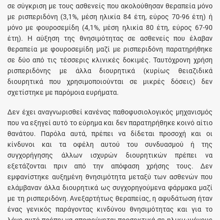
σε σύγκριση με τους ασθενείς που ακολούθησαν θεραπεία μόνο
με ρισπεριδόνη (3,1%, μέση ηλικία 84 έτη, εύρος 70-96 έτη) ή
μόνο με φουροσεμίδη (4,1%, μέση ηλικία 80 έτη, εύρος 67-90
έτη). Η αύξηση της θνησιμότητας σε ασθενείς που έλαβαν
θεραπεία με φουροσεμίδη μαζί με ρισπεριδόνη παρατηρήθηκε
σε δύο από τις τέσσερις κλινικές δοκιμές. Ταυτόχρονη χρήση
ρισπεριδόνης με άλλα διουρητικά (κυρίως θειαζιδικά
διουρητικά που χρησιμοποιούνται σε μικρές δόσεις) δεν
σχετίστηκε με παρόμοια ευρήματα.
Δεν έχει αναγνωρισθεί κανένας παθοφυσιολογικός μηχανισμός
που να εξηγεί αυτό το εύρημα και δεν παρατηρήθηκε κοινό αίτιο
θανάτου. Παρόλα αυτά, πρέπει να δίδεται προσοχή και οι
κίνδυνοι και τα οφέλη αυτού του συνδυασμού ή της
συγχορήγησης άλλων ισχυρών διουρητικών πρέπει να
εξετάζονται πριν από την απόφαση χρήσης τους. Δεν
εμφανίστηκε αυξημένη θνησιμότητα μεταξύ των ασθενών που
ελάμβαναν άλλα διουρητικά ως συγχορηγούμενα φάρμακα μαζί
με τη ρισπεριδόνη. Ανεξαρτήτως θεραπείας, η αφυδάτωση ήταν
ένας γενικός παράγοντας κινδύνου θνησιμότητας και για το
λόγο αυτό πρέπει να αποφεύγεται προσεκτικά σε ηλικιωμένους