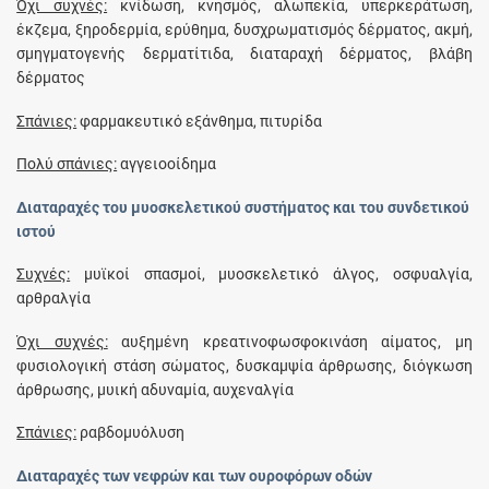
Όχι συχνές:
κνίδωση, κνησμός, αλωπεκία, υπερκεράτωση,
έκζεμα, ξηροδερμία, ερύθημα, δυσχρωματισμός δέρματος, ακμή,
σμηγματογενής δερματίτιδα, διαταραχή δέρματος, βλάβη
δέρματος
Σπάνιες:
φαρμακευτικό εξάνθημα, πιτυρίδα
Πολύ σπάνιες:
αγγειοοίδημα
Διαταραχές του μυοσκελετικού συστήματος και του συνδετικού
ιστού
Συχνές:
μυϊκοί σπασμοί, μυοσκελετικό άλγος, οσφυαλγία,
αρθραλγία
Όχι συχνές:
αυξημένη κρεατινοφωσφοκινάση αίματος, μη
φυσιολογική στάση σώματος, δυσκαμψία άρθρωσης, διόγκωση
άρθρωσης, μυική αδυναμία, αυχεναλγία
Σπάνιες:
ραβδομυόλυση
Διαταραχές των νεφρών και των ουροφόρων οδών