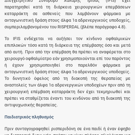
Διεγχειρητικό Σύνδρομο Χαλαρής Ίριδας (IFIS) έχει
παρατηρηθεί κατά τη διάρκεια χειρουργικών επεμβάσεων
καταρράκτη σε ασθενείς που λαμβάνουν φάρμακα με
ανταγωνιστική δράση στους άλφα 1α αδρενεργικούς υποδοχείς,
συμπεριλαμβανομένου του RISPERDAL (βλέπε παράγραφο 4.8).
Το IFIS ενδέχεται να αυξήσει τον κίνδυνο οφθαλμικών
επιπλοκών τόσο κατά τη διάρκεια της επέμβασης όσο και μετά
από αυτή. Πριν από την επέμβαση θα πρέπει να αναφέρεται στο
χειρουργό οφθαλμίατρο εάν χρησιμοποιούνται επί του παρόντος
ή έχουν χρησιμοποιηθεί στο παρελθόν φάρμακα με
ανταγωνιστική δράση στους άλφα 1α αδρενεργικούς υποδοχείς.
Το δυνητικό όφελος από τη διακοπή της θεραπείας με
αναστολείς των άλφα 1α αδρενεργικών υποδοχέων πριν από τη
χειρουργική επέμβαση καταρράκτη δεν έχει τεκμηριωθεί και
πρέπει να σταθμίζεται έναντι του κινδύνου από τη διακοπή της
αντιψυχωσικής θεραπείας.
Παιδιατρικός πληθυσμός
Πριν συνταγογραφηθεί ρισπεριδόνη σε ένα παιδί ή έναν έφηβο