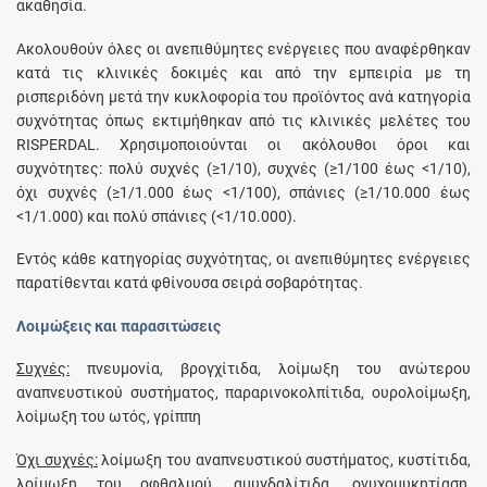
ακαθησία.
Ακολουθούν όλες οι ανεπιθύμητες ενέργειες που αναφέρθηκαν
κατά τις κλινικές δοκιμές και από την εμπειρία με τη
ρισπεριδόνη μετά την κυκλοφορία του προϊόντος ανά κατηγορία
συχνότητας όπως εκτιμήθηκαν από τις κλινικές μελέτες του
RISPERDAL. Χρησιμοποιούνται οι ακόλουθοι όροι και
συχνότητες: πολύ συχνές (≥1/10), συχνές (≥1/100 έως <1/10),
όχι συχνές (≥1/1.000 έως <1/100), σπάνιες (≥1/10.000 έως
<1/1.000) και πολύ σπάνιες (<1/10.000).
Εντός κάθε κατηγορίας συχνότητας, οι ανεπιθύμητες ενέργειες
παρατίθενται κατά φθίνουσα σειρά σοβαρότητας.
Λοιμώξεις και παρασιτώσεις
Συχνές:
πνευμονία, βρογχίτιδα, λοίμωξη του ανώτερου
αναπνευστικού συστήματος, παραρινοκολπίτιδα, ουρολοίμωξη,
λοίμωξη του ωτός, γρίππη
Όχι συχνές:
λοίμωξη του αναπνευστικού συστήματος, κυστίτιδα,
λοίμωξη του οφθαλμού, αμυγδαλίτιδα, ονυχομυκητίαση,