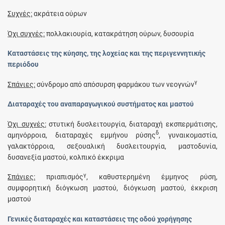
Συχνές:
ακράτεια ούρων
Όχι συχνές:
πολλακιουρία, κατακράτηση ούρων, δυσουρία
Καταστάσεις της κύησης, της λοχείας και της περιγεννητικής
περιόδου
γ
Σπάνιες:
σύνδρομο από απόσυρση φαρμάκου των νεογνών
Διαταραχές του αναπαραγωγικού συστήματος και μαστού
Όχι συχνές:
στυτική δυσλειτουργία, διαταραχή εκσπερμάτισης,
δ
αμηνόρροια, διαταραχές εμμήνου ρύσης
, γυναικομαστία,
γαλακτόρροια, σεξουαλική δυσλειτουργία, μαστοδυνία,
δυσανεξία μαστού, κολπικό έκκριμα
γ
Σπάνιες:
πριαπισμός
, καθυστερημένη έμμηνος ρύση,
συμφορητική διόγκωση μαστού, διόγκωση μαστού, έκκριση
μαστού
Γενικές διαταραχές και καταστάσεις της οδού χορήγησης