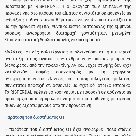
θεραπείας με RISPERDAL. Η αξιολόγηση των επιπέδων της
προλακτίνης στο πλάσμα του αίματος συνιστάται σε ασθενείς με
ενδείξεις πιθανών ανεπιθύμητων ενεργειών που σχετίζονται
με την προλακτίνη (π.χ. γυναικομαστία, διαταραχές της εμμήνου
ρύσεως, ανωορρηξία, διαταραχή γονιμότητας, μειωμένη
λίμπιντο, στυτική δυσλειτουργία, γαλακτόρροια).
Μελέτες ιστικής καλλιέργειας υποδεικνύουν ότι η κυτταρική
ανάπτυξη στους όγκους των ανθρώπινων μαστών μπορεί να
διεγείρεται από την προλακτίνη. Αν και μέχρι στιγμής δεν έχει
καταδειχθεί σαφής συσχετισμός με τη χορήγηση
αντιψυχωσικών σε κλινικές και επιδημιολογικές μελέτες,
συνιστάται προσοχή σε ασθενείς με σχετικό ιατρικό ιστορικό.
Το RISPERDAL πρέπει να χορηγείται με προσοχή σε ασθενείς με
προϋπάρχουσα υπερπρολακτιναιμία και σε ασθενείς με όγκους
πιθανώς εξαρτώμενους από την προλακτίνη.
Παράταση του διαστήματος QT
Η παράταση του διαστήματος QT έχει αναφερθεί πολύ σπάνια
μετά την κυκλοφορία του προϊόντος. Όπως και με άλλα