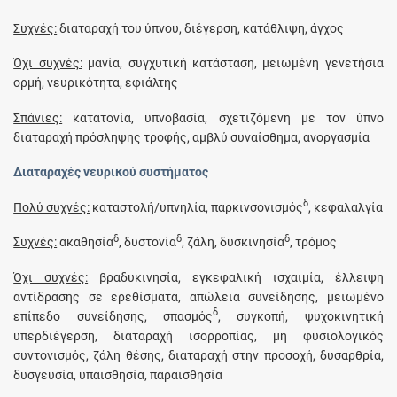
Συχνές:
διαταραχή του ύπνου, διέγερση, κατάθλιψη, άγχος
Όχι συχνές:
μανία, συγχυτική κατάσταση, μειωμένη γενετήσια
ορμή, νευρικότητα, εφιάλτης
Σπάνιες:
κατατονία, υπνοβασία, σχετιζόμενη με τον ύπνο
διαταραχή πρόσληψης τροφής, αμβλύ συναίσθημα, ανοργασμία
Διαταραχές νευρικού συστήματος
δ
Πολύ συχνές:
καταστολή/υπνηλία, παρκινσονισμός
, κεφαλαλγία
δ
δ
δ
Συχνές:
ακαθησία
, δυστονία
, ζάλη, δυσκινησία
, τρόμος
Όχι συχνές:
βραδυκινησία, εγκεφαλική ισχαιμία, έλλειψη
αντίδρασης σε ερεθίσματα, απώλεια συνείδησης, μειωμένο
δ
επίπεδο συνείδησης, σπασμός
, συγκοπή, ψυχοκινητική
υπερδιέγερση, διαταραχή ισορροπίας, μη φυσιολογικός
συντονισμός, ζάλη θέσης, διαταραχή στην προσοχή, δυσαρθρία,
δυσγευσία, υπαισθησία, παραισθησία