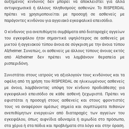
αυξημένος κίνδυνος δεν μπορεί να αποκλειστεί για άλλα
αντιψυχωσικά ή άλλους πληθυσμούς ασθενών. Το RΙSΡΕRDΑL
πρέπει να χρησιμοποιείται με προσοχή σε ασθενείς με
παράγοντες κινδύνου για αγγειακό εγκεφαλικό επεισόδιο.
Ο κίνδυνος για ανεπιθύμητα συμβάματα από διαταραχές αγγείων
του εγκεφάλου ήταν σημαντικά υψηλότερος σε ασθενείς με
μικτού ή αγγειακού τύπου άνοια σε σύγκριση με την άνοια τύπου
Alzheimer. Συνεπώς, οι ασθενείς με άλλους τύπους άνοιας εκτός
από Alzheimer δεν πρέπει να λαμβάνουν θεραπεία με
ρισπεριδόνη.
Συνιστάται στους ιατρούς να αξιολογούν τους κινδύνους και τα
οφέλη από τη χρήση του RISPERDAL σε ηλικιωμένους ασθενείς
με άνοια, λαμβάνοντας υπόψη τον κίνδυνο προδιάθεσης για
εγκεφαλικό επεισόδιο σε κάθε ασθενή ξεχωριστά. Πρέπει να
εφιστάται η προσοχή στους ασθενείς και στους φροντιστές
τους να αναφέρουν αμέσως σημεία και συμπτώματα πιθανών
ανεπιθύμητων ενεργειών από διαταραχές των αγγείων του
εγκεφάλου, όπως αιφνίδια αδυναμία ή αιμωδία στο πρόσωπο,
στα χέρια ή στα πόδια και προβλήματα στο λόγο και στην όραση.