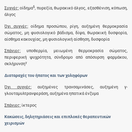
δ
Συχνές:
οίδημα
, πυρεξία, θωρακικό άλγος, εξασθένιση, κόπωση,
άλγος
Όχι συχνές:
οίδημα προσώπου, ρίγη, αυξημένη θερμοκρασία
σώματος, μη φυσιολογικό βάδισμα, δίψα, θωρακική δυσφορία,
αίσθημα κακουχίας, μη φυσιολογική αίσθηση, δυσφορία
Σπάνιες:
υποθερμία, μειωμένη θερμοκρασία σώματος,
περιφερική ψυχρότητα, σύνδρομο από απόσυρση φαρμάκου,
γ
σκλήρυνση
Διαταραχές του ήπατος και των χοληφόρων
Όχι συχνές:
αυξημένες τρανσαμινάσες, αυξημένη γ-
γλουταμυλτρανφεράση, αυξημένα ηπατικά ένζυμα
Σπάνιες:
ίκτερος
Κακώσεις, δηλητηριάσεις και επιπλοκές θεραπευτικών
χειρισμών