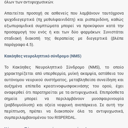
όλων των αντιψυχωσικών.
Απαιτείται προσοχή σε ασθενείς που λαμβάνουν ταυτόχρονα
ψυχοδιεγερτικά (πχ μεθυλφαινιδάτη) και ρισπεριδόνη, καθώς
εξωπυραμιδικά συμπτώματα μπορεί να προκύψουν κατά την
προσαρμογή του ενός ή και των δύο φαρμάκων. Συνιστάται
σταδιακή διακοπή της θεραπείας με διεγερτικά (βλέπε
παράγραφο 4.5).
Κακόηθες νευροληπτικό σύνδρομο (NMS)
Το Κακόηθες Νευροληπτικό Σύνδρομο (NMS), το οποίο
χαρακτηρίζεται από υπερθερμία, μυϊκή ακαμψία, αστάθεια του
αυτόνομου νευρικού συστήματος, μεταβληθείσα συνείδηση και
αυξημένα επίπεδα κρεατινοφωσφοκινάσης του ορού, έχει
αναφερθεί ότι παρατηρείται με τα αντιψυχωσικά. Επιπρόσθετα
σημεία μπορεί να περιλαμβάνουν μυοσφαιρινουρία
(ραβδομυόλυση) και οξεία νεφρική ανεπάρκεια. Σε αυτή την
περίπτωση, πρέπει να διακοπούν όλα τα αντιψυχωσικά,
συμπεριλαμβανομένου του RISPERDAL.