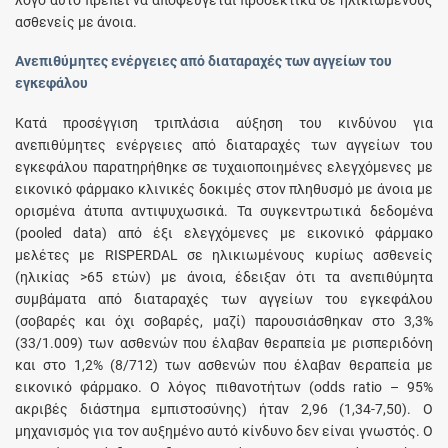
ασθενείς με άνοια.
Ανεπιθύμητες ενέργειες από διαταραχές των αγγείων του
εγκεφάλου
Κατά προσέγγιση τριπλάσια αύξηση του κινδύνου για
ανεπιθύμητες ενέργειες από διαταραχές των αγγείων του
εγκεφάλου παρατηρήθηκε σε τυχαιοποιημένες ελεγχόμενες με
εικονικό φάρμακο κλινικές δοκιμές στον πληθυσμό με άνοια με
ορισμένα άτυπα αντιψυχωσικά. Τα συγκεντρωτικά δεδομένα
(pooled data) από έξι ελεγχόμενες με εικονικό φάρμακο
μελέτες με RISPERDAL σε ηλικιωμένους κυρίως ασθενείς
(ηλικίας >65 ετών) με άνοια, έδειξαν ότι τα ανεπιθύμητα
συμβάματα από διαταραχές των αγγείων του εγκεφάλου
(σοβαρές και όχι σοβαρές, μαζί) παρουσιάσθηκαν στο 3,3%
(33/1.009) των ασθενών που έλαβαν θεραπεία με ρισπεριδόνη
και στο 1,2% (8/712) των ασθενών που έλαβαν θεραπεία με
εικονικό φάρμακο. Ο λόγος πιθανοτήτων (odds ratio – 95%
ακριβές διάστημα εμπιστοσύνης) ήταν 2,96 (1,34-7,50). Ο
μηχανισμός για τον αυξημένο αυτό κίνδυνο δεν είναι γνωστός. Ο