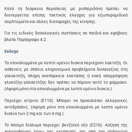
Κατά τη διάρκεια θεραπείας με ρισπεριδόνη πρέπει να
διενεργείται επίσης τακτικός έλεγχος για εξωπυραμιδικά
συμπτώματα και άλλες διαταραχές της κίνησης.
Για τις ειδικές δοσολογικές συστάσεις σε παιδιά και εφήβους
βλέπε Παράγραφο 4.2.
Έκδοχα
Τα επικαλυμμένα με λεπτό υμένιο δισκία περιέχουν λακτόζη. Οι
ασθενείς με σπάνια κληρονομικά προβλήματα δυσανεξίας στη
γαλακτόζη, πλήρη ανεπάρκεια λακτάσης ή κακή απορρόφηση
γλυκόζης-γαλακτόζης δεν πρέπει να πάρουν αυτό το φάρμακο.
(Αφορά μόνο στα επικαλυμμένα με λεπτό υμένιο δισκία.)
Περιέχει κίτρινο (E110). Μπορεί να προκαλέσει αλλεργικές
αντιδράσεις. (Αφορά μόνο στα επικαλυμμένα με λεπτό υμένιο
δισκία των 2 mg και των 6 mg.)
Το πόσιμο διάλυμα περιέχει βενζοϊκό οξύ (Ε210). Αύξηση της
χολερυθρίνης λόγω της εκτόπισής της από την αλβουμίνη