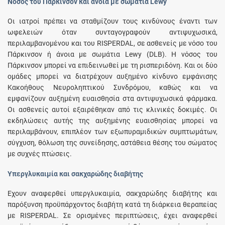
Νόσος του Πάρκινσον και άνοια με σωμάτια Lewy
Οι ιατροί πρέπει να σταθμίζουν τους κινδύνους έναντι των
ωφελειών όταν συνταγογραφούν αντιψυχωσικά,
περιλαμβανομένου και του RISPERDAL, σε ασθενείς με νόσο του
Πάρκινσον ή άνοια με σωμάτια Lewy (DLB). Η νόσος του
Πάρκινσον μπορεί να επιδεινωθεί με τη ρισπεριδόνη. Και οι δύο
ομάδες μπορεί να διατρέχουν αυξημένο κίνδυνο εμφάνισης
Κακοήθους Νευροληπτικού Συνδρόμου, καθώς και να
εμφανίζουν αυξημένη ευαισθησία στα αντιψυχωσικά φάρμακα.
Οι ασθενείς αυτοί εξαιρέθηκαν από τις κλινικές δοκιμές. Οι
εκδηλώσεις αυτής της αυξημένης ευαισθησίας μπορεί να
περιλαμβάνουν, επιπλέον των εξωπυραμιδικών συμπτωμάτων,
σύγχυση, θόλωση της συνείδησης, αστάθεια θέσης του σώματος
με συχνές πτώσεις.
Υπεργλυκαιμία και σακχαρώδης διαβήτης
Έχουν αναφερθεί υπεργλυκαιμία, σακχαρώδης διαβήτης και
παρόξυνση προϋπάρχοντος διαβήτη κατά τη διάρκεια θεραπείας
με RISPERDAL. Σε ορισμένες περιπτώσεις, έχει αναφερθεί