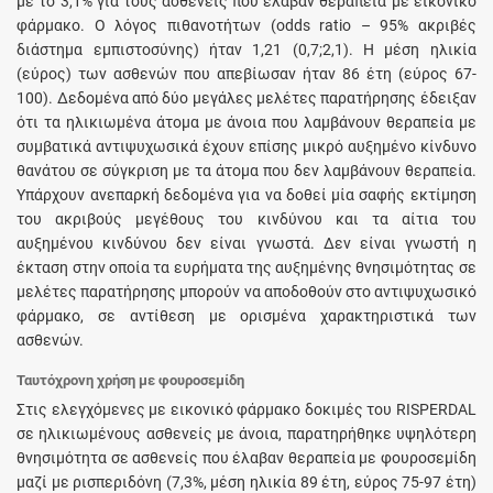
με το 3,1% για τους ασθενείς που έλαβαν θεραπεία με εικονικό
φάρμακο. Ο λόγος πιθανοτήτων (odds ratio – 95% ακριβές
διάστημα εμπιστοσύνης) ήταν 1,21 (0,7;2,1). Η μέση ηλικία
(εύρος) των ασθενών που απεβίωσαν ήταν 86 έτη (εύρος 67-
100). Δεδομένα από δύο μεγάλες μελέτες παρατήρησης έδειξαν
ότι τα ηλικιωμένα άτομα με άνοια που λαμβάνουν θεραπεία με
συμβατικά αντιψυχωσικά έχουν επίσης μικρό αυξημένο κίνδυνο
θανάτου σε σύγκριση με τα άτομα που δεν λαμβάνουν θεραπεία.
Υπάρχουν ανεπαρκή δεδομένα για να δοθεί μία σαφής εκτίμηση
του ακριβούς μεγέθους του κινδύνου και τα αίτια του
αυξημένου κινδύνου δεν είναι γνωστά. Δεν είναι γνωστή η
έκταση στην οποία τα ευρήματα της αυξημένης θνησιμότητας σε
μελέτες παρατήρησης μπορούν να αποδοθούν στο αντιψυχωσικό
φάρμακο, σε αντίθεση με ορισμένα χαρακτηριστικά των
ασθενών.
Ταυτόχρονη χρήση με φουροσεμίδη
Στις ελεγχόμενες με εικονικό φάρμακο δοκιμές του RISPERDAL
σε ηλικιωμένους ασθενείς με άνοια, παρατηρήθηκε υψηλότερη
θνησιμότητα σε ασθενείς που έλαβαν θεραπεία με φουροσεμίδη
μαζί με ρισπεριδόνη (7,3%, μέση ηλικία 89 έτη, εύρος 75-97 έτη)