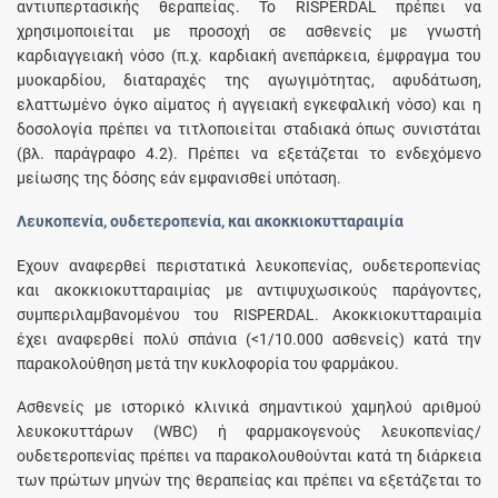
αντιυπερτασικής θεραπείας. Το RISPERDAL πρέπει να
χρησιμοποιείται με προσοχή σε ασθενείς με γνωστή
καρδιαγγειακή νόσο (π.χ. καρδιακή ανεπάρκεια, έμφραγμα του
μυοκαρδίου, διαταραχές της αγωγιμότητας, αφυδάτωση,
ελαττωμένο όγκο αίματος ή αγγειακή εγκεφαλική νόσο) και η
δοσολογία πρέπει να τιτλοποιείται σταδιακά όπως συνιστάται
(βλ. παράγραφο 4.2). Πρέπει να εξετάζεται το ενδεχόμενο
μείωσης της δόσης εάν εμφανισθεί υπόταση.
Λευκοπενία, ουδετεροπενία, και ακοκκιοκυτταραιμία
Έχουν αναφερθεί περιστατικά λευκοπενίας, ουδετεροπενίας
και ακοκκιοκυτταραιμίας με αντιψυχωσικούς παράγοντες,
συμπεριλαμβανομένου του RISPERDAL. Ακοκκιοκυτταραιμία
έχει αναφερθεί πολύ σπάνια (<1/10.000 ασθενείς) κατά την
παρακολούθηση μετά την κυκλοφορία του φαρμάκου.
Ασθενείς με ιστορικό κλινικά σημαντικού χαμηλού αριθμού
λευκοκυττάρων (WBC) ή φαρμακογενούς λευκοπενίας/
ουδετεροπενίας πρέπει να παρακολουθούνται κατά τη διάρκεια
των πρώτων μηνών της θεραπείας και πρέπει να εξετάζεται το