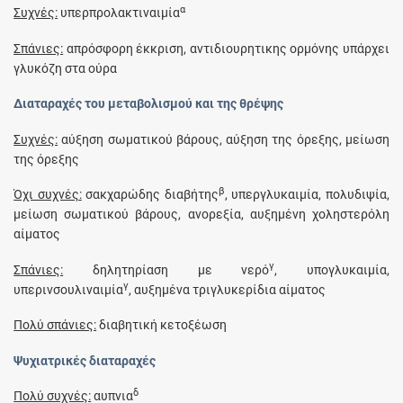
α
Συχνές:
υπερπρολακτιναιμία
Σπάνιες:
απρόσφορη έκκριση, αντιδιουρητικης ορμόνης υπάρχει
γλυκόζη στα ούρα
Διαταραχές του μεταβολισμού και της θρέψης
Συχνές:
αύξηση σωματικού βάρους, αύξηση της όρεξης, μείωση
της όρεξης
β
Όχι συχνές:
σακχαρώδης διαβήτης
, υπεργλυκαιμία, πολυδιψία,
μείωση σωματικού βάρους, ανορεξία, αυξημένη χοληστερόλη
αίματος
γ
Σπάνιες:
δηλητηρίαση με νερό
, υπογλυκαιμία,
γ
υπερινσουλιναιμία
, αυξημένα τριγλυκερίδια αίματος
Πολύ σπάνιες:
διαβητική κετοξέωση
Ψυχιατρικές διαταραχές
δ
Πολύ συχνές:
αυπνια