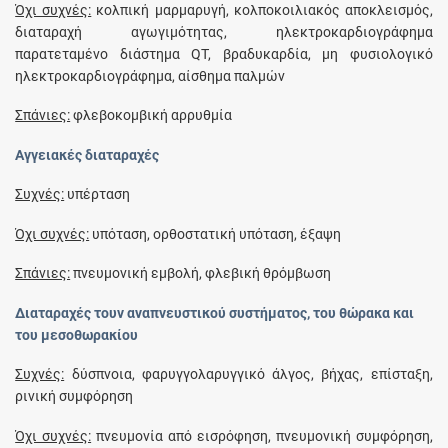
Όχι συχνές:
κολπική μαρμαρυγή, κολποκοιλιακός αποκλεισμός,
διαταραχή αγωγιμότητας, ηλεκτροκαρδιογράφημα
παρατεταμένο διάστημα QT, βραδυκαρδία, μη φυσιολογικό
ηλεκτροκαρδιογράφημα, αίσθημα παλμών
Σπάνιες:
φλεβοκομβική αρρυθμία
Αγγειακές διαταραχές
Συχνές:
υπέρταση
Όχι συχνές:
υπόταση, ορθοστατική υπόταση, έξαψη
Σπάνιες:
πνευμονική εμβολή, φλεβική θρόμβωση
Διαταραχές τουν αναπνευστικού συστήματος, του θώρακα και
του μεσοθωρακίου
Συχνές:
δύσπνοια, φαρυγγολαρυγγικό άλγος, βήχας, επίσταξη,
ρινική συμφόρηση
Όχι συχνές:
πνευμονία από εισρόφηση, πνευμονική συμφόρηση,