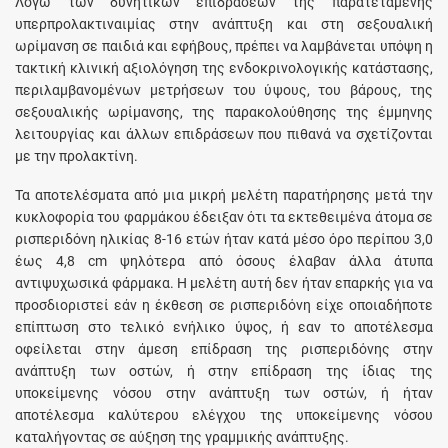
Λόγω των δυνητικών επιδράσεων της παρατεταμένης
υπερπρολακτιναιμίας στην ανάπτυξη και στη σεξουαλική
ωρίμανση σε παιδιά και εφήβους, πρέπει να λαμβάνεται υπόψη η
τακτική κλινική αξιολόγηση της ενδοκρινολογικής κατάστασης,
περιλαμβανομένων μετρήσεων του ύψους, του βάρους, της
σεξουαλικής ωρίμανσης, της παρακολούθησης της έμμηνης
λειτουργίας και άλλων επιδράσεων που πιθανά να σχετίζονται
με την προλακτίνη.
Τα αποτελέσματα από μια μικρή μελέτη παρατήρησης μετά την
κυκλοφορία του φαρμάκου έδειξαν ότι τα εκτεθειμένα άτομα σε
ρισπεριδόνη ηλικίας 8-16 ετών ήταν κατά μέσο όρο περίπου 3,0
έως 4,8 cm ψηλότερα από όσους έλαβαν άλλα άτυπα
αντιψυχωσικά φάρμακα. Η μελέτη αυτή δεν ήταν επαρκής για να
προσδιοριστεί εάν η έκθεση σε ρισπεριδόνη είχε οποιαδήποτε
επίπτωση στο τελικό ενήλικο ύψος, ή εαν το αποτέλεσμα
οφείλεται στην άμεση επίδραση της ρισπεριδόνης στην
ανάπτυξη των οστών, ή στην επίδραση της ίδιας της
υποκείμενης νόσου στην ανάπτυξη των οστών, ή ήταν
αποτέλεσμα καλύτερου ελέγχου της υποκείμενης νόσου
καταλήγοντας σε αύξηση της γραμμικής ανάπτυξης.