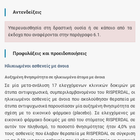
Αντενδείξεις
Υπερευαισθησία στη δραστική ουσία ή σε κάποιο από τα
έκδοχα που αναφέρονται στην παράγραφο 6.1.
Προφυλάξεις και προειδοποιήσεις
Ηλικιωμένοι ασθενείς με άνοια
Αυξημένη θνησιμότητα σε ηλικιωμένα άτομα με άνοια
Σε μία μετα-ανάλυση 17 ελεγχόμενων κλινικών δοκιμών με
άτυπα αντιψυχωσικά, συμπεριλαμβανομένου του RΙSΡΕRDΑL, οι
ηλικιωμένοι ασθενείς με άνοια που ακολούθησαν θεραπεία με
άτυπα αντιψυχωσικά παρουσίασαν μία αυξημένη θνησιμότητα σε
σχέση με το εικονικό φάρμακο (placebo). Σε ελεγχόμενες με
εικονικό φάρμακο δοκιμές με από του στόματος RΙSΡΕRDΑL σε
αυτόν τον πληθυσμό, το ποσοστό θνησιμότητας ήταν 4,0% για
τους ασθενείς που έλαβαν θεραπεία με RΙSΡΕRDΑL σε σύγκριση