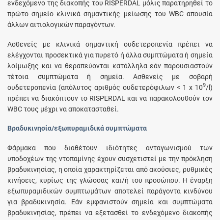
ενδεχόμενο της διακοπής του RISPERDAL μόλις παρατηρηθεί το
πρώτο σημείο κλινικά σημαντικής μείωσης του WBC απουσία
άλλων αιτιολογικών παραγόντων.
Ασθενείς με κλινικά σημαντική ουδετεροπενία πρέπει να
ελέγχονται προσεκτικά για πυρετό ή άλλα συμπτώματα ή σημεία
λοίμωξης και να θεραπεύονται κατάλληλα εάν παρουσιαστούν
τέτοια συμπτώματα ή σημεία. Ασθενείς με σοβαρή
9
ουδετεροπενία (απόλυτος αριθμός ουδετερόφιλων < 1 x 10
/l)
πρέπει να διακόπτουν το RISPERDAL και να παρακολουθούν τον
WBC τους μέχρι να αποκατασταθεί.
Βραδυκινησία/εξωπυραμιδικά συμπτώματα
Φάρμακα που διαθέτουν ιδιότητες ανταγωνισμού των
υποδοχέων της ντοπαμίνης έχουν συσχετιστεί με την πρόκληση
βραδυκινησίας, η οποία χαρακτηρίζεται από ακούσιες, ρυθμικές
κινήσεις, κυρίως της γλώσσας και/ή του προσώπου. Η έναρξη
εξωπυραμιδικών συμπτωμάτων αποτελεί παράγοντα κινδύνου
για βραδυκινησία. Εάν εμφανιστούν σημεία και συμπτώματα
βραδυκινησίας, πρέπει να εξετασθεί το ενδεχόμενο διακοπής