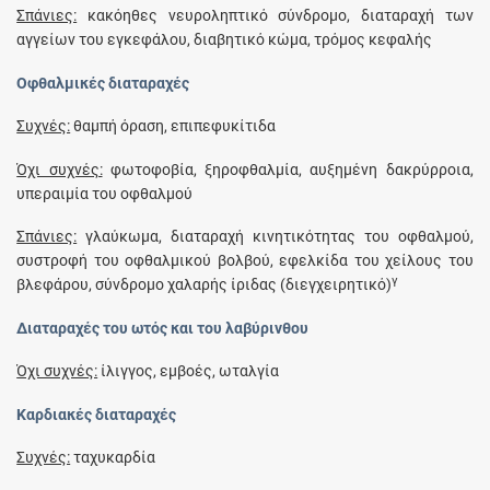
Σπάνιες:
κακόηθες νευροληπτικό σύνδρομο, διαταραχή των
αγγείων του εγκεφάλου, διαβητικό κώμα, τρόμος κεφαλής
Οφθαλμικές διαταραχές
Συχνές:
θαμπή όραση, επιπεφυκίτιδα
Όχι συχνές:
φωτοφοβία, ξηροφθαλμία, αυξημένη δακρύρροια,
υπεραιμία του οφθαλμού
Σπάνιες:
γλαύκωμα, διαταραχή κινητικότητας του οφθαλμού,
συστροφή του οφθαλμικού βολβού, εφελκίδα του χείλους του
γ
βλεφάρου, σύνδρομο χαλαρής ίριδας (διεγχειρητικό)
Διαταραχές του ωτός και του λαβύρινθου
Όχι συχνές:
ίλιγγος, εμβοές, ωταλγία
Καρδιακές διαταραχές
Συχνές:
ταχυκαρδία