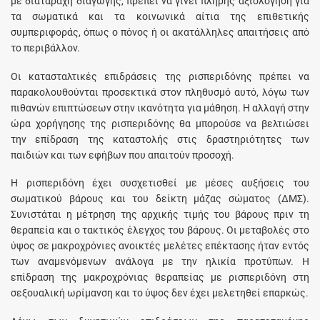
με διαταραχή διαγωγής, πρέπει να γίνει πλήρης αξιολόγηση για
τα σωματικά και τα κοινωνικά αίτια της επιθετικής
συμπεριφοράς, όπως ο πόνος ή οι ακατάλληλες απαιτήσεις από
το περιβάλλον.
Οι κατασταλτικές επιδράσεις της ρισπεριδόνης πρέπει να
παρακολουθούνται προσεκτικά στον πληθυσμό αυτό, λόγω των
πιθανών επιπτώσεων στην ικανότητα για μάθηση. Η αλλαγή στην
ώρα χορήγησης της ρισπεριδόνης θα μπορούσε να βελτιώσει
την επίδραση της καταστολής στις δραστηριότητες των
παιδιών και των εφήβων που απαιτούν προσοχή.
Η ρισπεριδόνη έχει συσχετισθεί με μέσες αυξήσεις του
σωματικού βάρους και του δείκτη μάζας σώματος (ΔΜΣ).
Συνιστάται η μέτρηση της αρχικής τιμής του βάρους πριν τη
θεραπεία και ο τακτικός έλεγχος του βάρους. Οι μεταβολές στο
ύψος σε μακροχρόνιες ανοικτές μελέτες επέκτασης ήταν εντός
των αναμενόμενων ανάλογα με την ηλικία προτύπων. Η
επίδραση της μακροχρόνιας θεραπείας με ρισπεριδόνη στη
σεξουαλική ωρίμανση και το ύψος δεν έχει μελετηθεί επαρκώς.