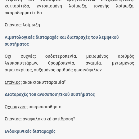
κυτταρίτιδα, εντοπισμένη λοίμωξη, ιογενής λοίμωξη,
ακαροδερματίτιδα
Σπάνιες:
λοίμωξη
Αιματολογικές διαταραχές και διαταραχές του λεμφικού
συστήματος
Όχι συχνές:
ουδετεροπενία, μειωμένος αριθμός
λευκοκυττάρων, θρομβοπενία, αναιμία, μειωμένος
αιματοκρίτης, αυξημένος αριθμός ηωσινόφιλων
γ
Σπάνιες:
ακοκκιοκυτταραιμία
Διαταραχές του ανοσοποιητικού συστήματος
Όχι συχνές:
υπερευαισθησία
γ
Σπάνιες:
αναφυλακτική αντίδραση
Ενδοκρινικές διαταραχές