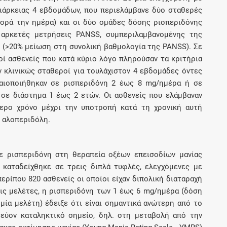
ιάρκειας 4 εβδομάδων, που περιελάμβανε δύο σταθερές
φορά την ημέρα) και οι δύο ομάδες δόσης ρισπεριδόνης
 αρκετές μετρήσεις PANSS, συμπεριλαμβανομένης της
 (>20% μείωση στη συνολική βαθμολογία της PANSS). Σε
κοί ασθενείς που κατά κύριο λόγο πληρούσαν τα κριτήρια
αν κλινικώς σταθεροί για τουλάχιστον 4 εβδομάδες όντες
χαιοποιήθηκαν σε ρισπεριδόνη 2 έως 8 mg/ημέρα ή σε
σε διάστημα 1 έως 2 ετών. Οι ασθενείς που ελάμβαναν
τερο χρόνο μέχρι την υποτροπή κατά τη χρονική αυτή
ν αλοπεριδόλη.
ε ρισπεριδόνη στη θεραπεία οξέων επεισοδίων μανίας
 καταδείχθηκε σε τρεις διπλά τυφλές, ελεγχόμενες με
ερίπου 820 ασθενείς οι οποίοι είχαν διπολική διαταραχή
ρεις μελέτες, η ρισπεριδόνη των 1 έως 6 mg/ημέρα (δόση
μία μελέτη) έδειξε ότι είναι σημαντικά ανώτερη από το
εύον καταληκτικό σημείο, δηλ. στη μεταβολή από την