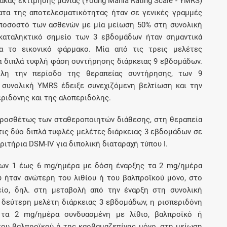
ακας εκτίμησης μανίας (Young Mania Rating Scale - YMRS)
ατα της αποτελεσματικότητας ήταν σε γενικές γραμμές
ποσοστό των ασθενών με μία μείωση 50% στη συνολική
καταληκτικό σημείο των 3 εβδομάδων ήταν σημαντικά
α το εικονικό φάρμακο. Μία από τις τρεις μελέτες
α διπλά τυφλή φάση συντήρησης διάρκειας 9 εβδομάδων.
όλη την περίοδο της θεραπείας συντήρησης, των 9
συνολική YMRS έδειξε συνεχιζόμενη βελτίωση και την
εριδόνης και της αλοπεριδόλης.
προσθέτως των σταθεροποιητών διάθεσης, στη θεραπεία
ό τις δύο διπλά τυφλές μελέτες διάρκειας 3 εβδομάδων σε
ριτήρια DSM-IV για διπολική διαταραχή τύπου Ι.
των 1 έως 6 mg/ημέρα με δόση έναρξης τα 2 mg/ημέρα
 ήταν ανώτερη του λιθίου ή του βαλπροϊκού μόνο, στο
ίο, δηλ. στη μεταβολή από την έναρξη στη συνολική
 δεύτερη μελέτη διάρκειας 3 εβδομάδων, η ρισπεριδόνη
α 2 mg/ημέρα συνδυασμένη με λίθιο, βαλπροϊκό ή
του βαλπροϊκού ή της καρβαμαζεπίνης μόνο, στη μείωση