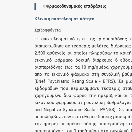
Φαρμακοδυναμικές επιδράσεις
Κλινική αποτελεσματικότητα
Σχιζοφρένεια
Η αποτελεσματικότητα της ρισπεριδόνης σ
διαπιστώθηκε σε τέσσερις μελέτες, διάρκειας
2.500 ασθενείς οι οποίοι πληρούσαν τα κριτή
εικονικό φάρμακο δοκιμή διάρκειας 6 εβδο
ρισπεριδόνης έως τα 10 mg/ημέρα χορηγούμε
από το εικονικό φάρμακο στη συνολική βαθμ
(Brief Psychiatric Rating Scale - BPRS). Σε
εβδομάδων που περιελάμβανε τέσσερις σταθε
χορηγούμενα δύο φορές την ημέρα), και οι 
εικονικού φαρμάκου στη συνολική βαθμολογία 
and Negative Syndrome Scale - PANSS). Σε μί
περιελάμβανε πέντε σταθερές δόσεις ρισπεριδό
την ημέρα), οι ομάδες δόσης ρισπεριδόνης τ
ρισπεριδόνης του 1 mg/ημέρα στη συνολική 