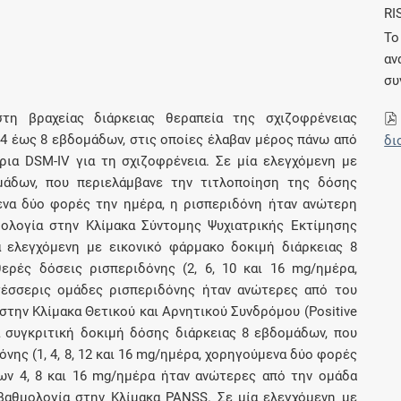
RI
Μοιραζόμαστε μαζί σας γεγονότα της
πορείας του Galinos.gr από το 2011 μέχρι
Το
σήμερα
αν
συ
τη βραχείας διάρκειας θεραπεία της σχιζοφρένειας
 4 έως 8 εβδομάδων, στις οποίες έλαβαν μέρος πάνω από
δι
ρια DSM-IV για τη σχιζοφρένεια. Σε μία ελεγχόμενη με
μάδων, που περιελάμβανε την τιτλοποίηση της δόσης
να δύο φορές την ημέρα, η ρισπεριδόνη ήταν ανώτερη
ολογία στην Κλίμακα Σύντομης Ψυχιατρικής Εκτίμησης
 μία ελεγχόμενη με εικονικό φάρμακο δοκιμή διάρκειας 8
ρές δόσεις ρισπεριδόνης (2, 6, 10 και 16 mg/ημέρα,
τέσσερις ομάδες ρισπεριδόνης ήταν ανώτερες από του
στην Κλίμακα Θετικού και Αρνητικού Συνδρόμου (Positive
α συγκριτική δοκιμή δόσης διάρκειας 8 εβδομάδων, που
νης (1, 4, 8, 12 και 16 mg/ημέρα, χορηγούμενα δύο φορές
ων 4, 8 και 16 mg/ημέρα ήταν ανώτερες από την ομάδα
βαθμολογία στην Κλίμακα PANSS. Σε μία ελεγχόμενη με