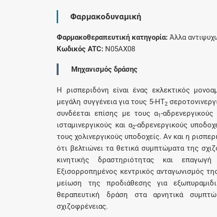
Φαρμακοδυναμική
Φαρμακοθεραπευτική κατηγορία:
Άλλα αντιψυχ
Κωδικός ATC:
N05AX08
Μηχανισμός δράσης
Η ρισπεριδόνη είναι ένας εκλεκτικός μονοαμ
μεγάλη συγγένεια για τους 5-ΗΤ
σεροτονινεργι
2
συνδέεται επίσης με τους α
-αδρενεργικούς
1
ισταμινεργικούς και α
-αδρενεργικούς υποδοχε
2
τους χολινεργικούς υποδοχείς. Αν και η ρισπερ
ότι βελτιώνει τα θετικά συμπτώματα της σχι
κινητικής δραστηριότητας και επαγωγή
Εξισορροπημένος κεντρικός ανταγωνισμός της
μείωση της προδιάθεσης για εξωπυραμιδι
θεραπευτική δράση στα αρνητικά συμπτώ
σχιζοφρένειας.