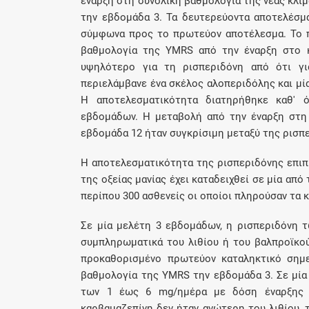
έναρξη στη συνολική βαθμολογία της νέας κλίμ
την εβδομάδα 3. Τα δευτερεύοντα αποτελέσμ
σύμφωνα προς το πρωτεύον αποτέλεσμα. Το 
βαθμολογία της YMRS από την έναρξη στο 
υψηλότερο για τη ρισπεριδόνη από ότι γι
περιελάμβανε ένα σκέλος αλοπεριδόλης και μί
Η αποτελεσματικότητα διατηρήθηκε καθ' 
εβδομάδων. Η μεταβολή από την έναρξη στη 
εβδομάδα 12 ήταν συγκρίσιμη μεταξύ της ρισπ
Η αποτελεσματικότητα της ρισπεριδόνης επι
της οξείας μανίας έχει καταδειχθεί σε μία απ
περίπου 300 ασθενείς οι οποίοι πληρούσαν τα κ
Σε μία μελέτη 3 εβδομάδων, η ρισπεριδόνη 
συμπληρωματικά του λιθίου ή του βαλπροϊκού
προκαθορισμένο πρωτεύον καταληκτικό σημε
βαθμολογία της YMRS την εβδομάδα 3. Σε μία
των 1 έως 6 mg/ημέρα με δόση έναρξης τ
καρβαμαζεπίνη δεν ήταν ανώτερη του λιθίου, 