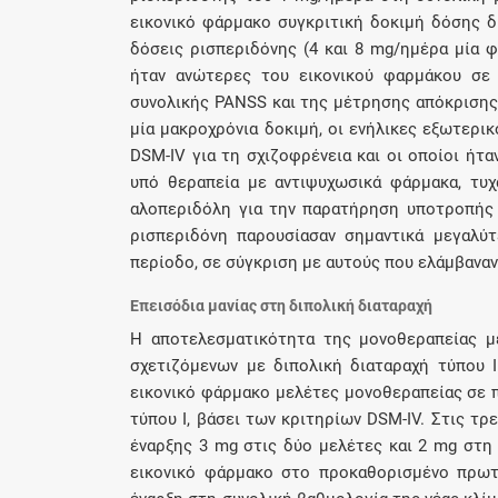
εικονικό φάρμακο συγκριτική δοκιμή δόσης δ
δόσεις ρισπεριδόνης (4 και 8 mg/ημέρα μία 
ήταν ανώτερες του εικονικού φαρμάκου σε
συνολικής PANSS και της μέτρησης απόκρισης
μία μακροχρόνια δοκιμή, οι ενήλικες εξωτερι
DSM-IV για τη σχιζοφρένεια και οι οποίοι ήτ
υπό θεραπεία με αντιψυχωσικά φάρμακα, τυ
αλοπεριδόλη για την παρατήρηση υποτροπής 
ρισπεριδόνη παρουσίασαν σημαντικά μεγαλύ
περίοδο, σε σύγκριση με αυτούς που ελάμβανα
Επεισόδια μανίας στη διπολική διαταραχή
Η αποτελεσματικότητα της μονοθεραπείας μ
σχετιζόμενων με διπολική διαταραχή τύπου Ι
εικονικό φάρμακο μελέτες μονοθεραπείας σε π
τύπου Ι, βάσει των κριτηρίων DSM-IV. Στις τ
έναρξης 3 mg στις δύο μελέτες και 2 mg στη 
εικονικό φάρμακο στο προκαθορισμένο πρωτ