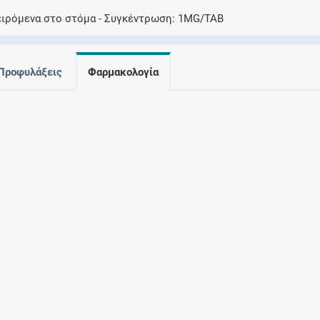
Ελέγξτε την αγωγή σας για αντενδείξεις και
ειρόμενα στο στόμα
Συγκέντρωση
1MG/TAB
αλληλεπιδράσεις μεταξύ των φαρμάκων
Προφυλάξεις
Φαρμακολογία
Οι συνταγές μου
Αποθηκεύστε τις συνταγές σας και
μοιραστείτε τις εύκολα και με ασφάλεια
Μητρότητα και φάρμακα
Ενημερωθείτε για την ασφάλεια χορήγησης
ενός φαρμάκου κατά τη διάρκεια της
εγκυμοσύνης ή του θηλασμού