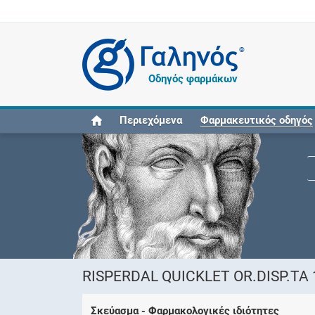
®
Οδηγός φαρμάκων
Περιεχόμενα
Φαρμακευτικός οδηγός
RISPERDAL QUICKLET OR.DISP.TA 
Σκεύασμα - Φαρμακολογικές ιδιότητες