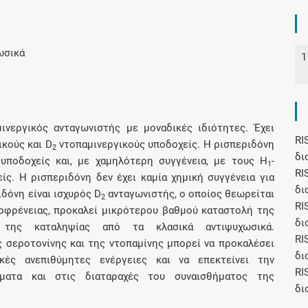
Συνδρομές
ωσικά
1
Μάθετε περισσότερα για τα οφέλη και τις
επιπλέον παροχές των συνδρομητικών
προγραμμάτων
ινεργικός ανταγωνιστής με μοναδικές ιδιότητες. Έχει
RI
κούς και D
ντοπαμινεργικούς υποδοχείς. Η ρισπεριδόνη
2
δι
 υποδοχείς και, με χαμηλότερη συγγένεια, με τους Η
-
1
RI
Ενδείξεις και αγωγές
ίς. Η ρισπεριδόνη δεν έχει καμία χημική συγγένεια για
δι
ιδόνη είναι ισχυρός D
ανταγωνιστής, ο οποίος θεωρείται
2
Βρείτε θεραπευτικές ενδείξεις και αγωγές για
RI
ζοφρένειας, προκαλεί μικρότερου βαθμού καταστολή της
νόσους, συμπτώματα και ιατρικές πράξεις
δι
 της καταληψίας από τα κλασικά αντιψυχωσικά.
RI
 σεροτονίνης και της ντοπαμίνης μπορεί να προκαλέσει
δι
κές ανεπιθύμητες ενέργειες και να επεκτείνει την
RI
ματα και στις διαταραχές του συναισθήματος της
δι
Γνωρίζατε ότι...