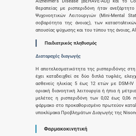
Alzheimer's Disease [BEHAVE-AD]) και το Coh
θεραπείας με ρισπεριδόνη ήταν ανεξάρτητο
Ψυχονοητικών Λειτουργιών (Mini-Mental St
σοβαρότητα της άνοιας), των κατασταλτικώ
απουσίας ψύχωσης και του τύπου της άνοιας, Al
Παιδιατρικός πληθυσμός
Διαταραχές διαγωγής
Η αποτελεσματικότητα της ρισπεριδόνης στ
έχει καταδειχθεί σε δύο διπλά τυφλές, ελεγ
ασθενείς ηλικίας 5 έως 12 ετών με DSM-IV
οριακή διανοητική λειτουργία ή ήπια ή μέτρι
μελέτες η ρισπεριδόνη των 0,02 έως 0,06 
φάρμακο στο προκαθορισμένο πρωτεύον καταλη
υποκλίμακα Προβλημάτων Διαγωγής της Nisonger
Φαρμακοκινητική