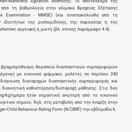
en-Mansfield Agitation Inventory). Το αποτέλεσμα της
 από τη βαθμολογία στην κλίμακα Βραχείας Εξέτασης
ate Examination - MMSE) (και συνεπακόλουθα από τη
ν ιδιοτήτων της ρισπεριδόνης, της παρουσίας ή της
zheimer, αγγειακή ή μικτή (βλ. επίσης παράγραφο 4.4).
η βραχυπρόθεσμη θεραπεία διασπαστικών συμπεριφορών
χόμενες με εικονικό φάρμακο, μελέτες σε περίπου 240
 διάγνωση διαταραχών διασπαστικής συμπεριφοράς και
α διανοητική καθυστέρηση/διαταραχή μάθησης. Στις δύο
mg/kg/ημέρα ήταν σημαντικά ανώτερη από το εικονικό
κτικό σημείο, δηλ. στη μεταβολή από την έναρξη στην
-Child Behaviour Rating Form (N-CBRF) την εβδομάδα 6.