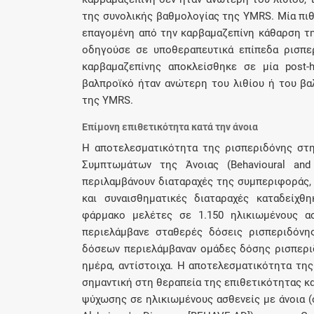
της συνολικής βαθμολογίας της YMRS. Μία πιθ
επαγομένη από την καρβαμαζεπίνη κάθαρση της
οδηγούσε σε υποθεραπευτικά επίπεδα ρισπερ
καρβαμαζεπίνης αποκλείσθηκε σε μία post-
βαλπροϊκό ήταν ανώτερη του λιθίου ή του βα
της YMRS.
Επίμονη επιθετικότητα κατά την άνοια
Η αποτελεσματικότητα της ρισπεριδόνης στ
Συμπτωμάτων της Άνοιας (Behavioural and
περιλαμβάνουν διαταραχές της συμπεριφοράς,
και συναισθηματικές διαταραχές καταδείχθ
φάρμακο μελέτες σε 1.150 ηλικιωμένους α
περιελάμβανε σταθερές δόσεις ρισπεριδόνη
δόσεων περιελάμβαναν ομάδες δόσης ρισπεριδ
ημέρα, αντίστοιχα. Η αποτελεσματικότητα της 
σημαντική στη θεραπεία της επιθετικότητας κ
ψύχωσης σε ηλικιωμένους ασθενείς με άνοια (ό