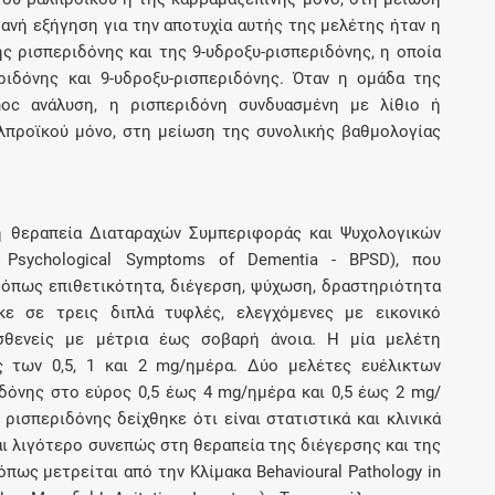
ανή εξήγηση για την αποτυχία αυτής της μελέτης ήταν η
 ρισπεριδόνης και της 9-υδροξυ-ρισπεριδόνης, η οποία
ιδόνης και 9-υδροξυ-ρισπεριδόνης. Όταν η ομάδα της
hoc ανάλυση, η ρισπεριδόνη συνδυασμένη με λίθιο ή
λπροϊκού μόνο, στη μείωση της συνολικής βαθμολογίας
η θεραπεία Διαταραχών Συμπεριφοράς και Ψυχολογικών
 Psychological Symptoms of Dementia - BPSD), που
 όπως επιθετικότητα, διέγερση, ψύχωση, δραστηριότητα
ηκε σε τρεις διπλά τυφλές, ελεγχόμενες με εικονικό
σθενείς με μέτρια έως σοβαρή άνοια. Η μία μελέτη
ς των 0,5, 1 και 2 mg/ημέρα. Δύο μελέτες ευέλικτων
όνης στο εύρος 0,5 έως 4 mg/ημέρα και 0,5 έως 2 mg/
ρισπεριδόνης δείχθηκε ότι είναι στατιστικά και κλινικά
αι λιγότερο συνεπώς στη θεραπεία της διέγερσης και της
πως μετρείται από την Κλίμακα Behavioural Pathology in