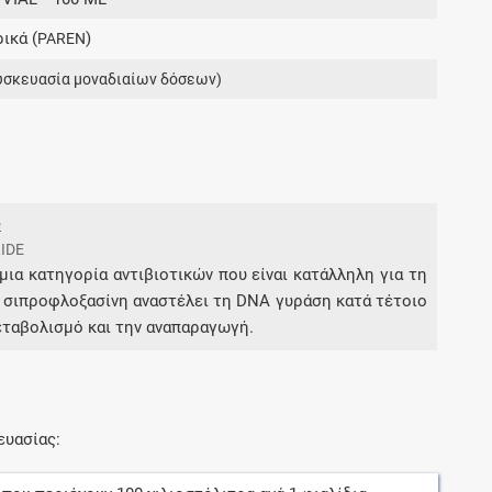
Μοιραζόμαστε μαζί σας γεγονότα της
ικά (
)
PAREN
πορείας του Galinos.gr από το 2011 μέχρι
σήμερα
υσκευασία μοναδιαίων δόσεων)
e
IDE
μια κατηγορία αντιβιοτικών που είναι κατάλληλη για τη
σιπροφλοξασίνη αναστέλει τη DNA γυράση κατά τέτοιο
εταβολισμό και την αναπαραγωγή.
ευασίας: