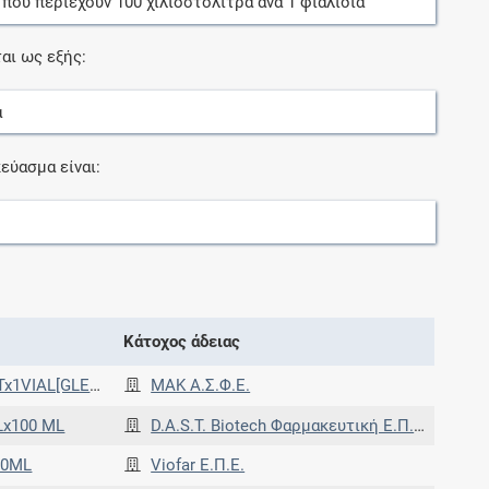
, που περιέχουν
100
χιλιοστόλιτρα
ανά
1
φιαλίδια
αι ως εξής:
α
εύασμα είναι:
Κάτοχος άδειας
SS VIALS x100ML]
ΜΑΚ Α.Σ.Φ.Ε.
Lx100 ML
D.A.S.T. Biotech Φαρμακευτική Ε.Π.Ε.
00ML
Viofar Ε.Π.Ε.