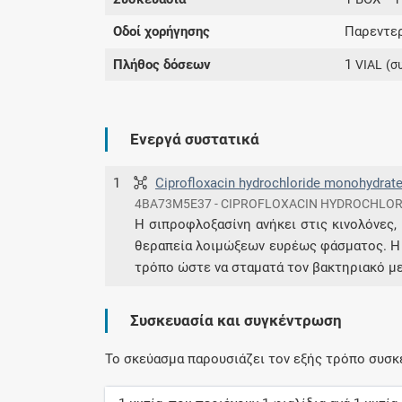
Οδοί χορήγησης
Παρεντερ
Πλήθος δόσεων
1
VIAL
(σ
Ενεργά συστατικά
1
Ciprofloxacin hydrochloride monohydrat
4BA73M5E37 - CIPROFLOXACIN HYDROCHLOR
Η σιπροφλοξασίνη ανήκει στις κινολόνες, 
θεραπεία λοιμώξεων ευρέως φάσματος. Η 
τρόπο ώστε να σταματά τον βακτηριακό μ
Συσκευασία και συγκέντρωση
Το σκεύασμα παρουσιάζει τον εξής τρόπο συσκ