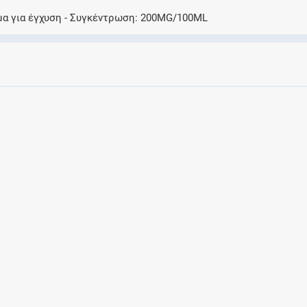
Ελέγξτε την αγωγή σας για αντενδείξεις και
μα για έγχυση
Συγκέντρωση
200MG/100ML
αλληλεπιδράσεις μεταξύ των φαρμάκων
Οι συνταγές μου
Αποθηκεύστε τις συνταγές σας και
μοιραστείτε τις εύκολα και με ασφάλεια
Μητρότητα και φάρμακα
Ενημερωθείτε για την ασφάλεια χορήγησης
ενός φαρμάκου κατά τη διάρκεια της
εγκυμοσύνης ή του θηλασμού