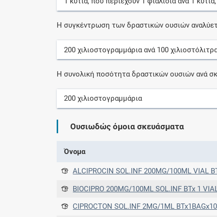
1
κυτία
, που περιέχουν
1
φιαλίδια
ανά
1
κυτία
Η συγκέντρωση των δραστικών ουσιών αναλύετ
200
χιλιοστογραμμάρια
ανά
100
χιλιοστόλιτρ
Η συνολική ποσότητα δραστικών ουσιών ανά σκ
200
χιλιοστογραμμάρια
Ουσιωδώς όμοια σκευάσματα
Όνομα
ALCIPROCIN SOL.INF 200MG/100ML VIAL BTx1VIAL[GLEAR GLA
BIOCIPRO 200MG/100ML SOL.INF BTx 1 VIA
CIPROCTON SOL.INF 2MG/1ML BTx1BAGx1