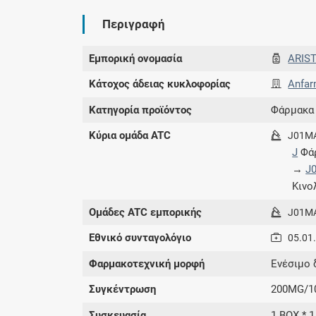
Περιγραφή
Εμπορική ονομασία
ARIST
Κάτοχος άδειας κυκλοφορίας
Anfar
Κατηγορία προϊόντος
Φάρμακα
Κύρια ομάδα ATC
J01M
J
Φάρ
→
J
Κιν
Ομάδες ATC εμπορικής
J01M
Εθνικό συνταγολόγιο
05.01
Φαρμακοτεχνική μορφή
Eνέσιμο 
Συγκέντρωση
200MG/1
Συσκευασία
1 BOX * 1