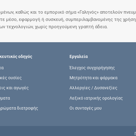
μένων, καθώς και το εμπορικό σήμα «Γαληνός» αποτελούν πνευμα
ε μέσο, εφαρμογή ή συσκευή, συμπεριλαμβανομένης της χρήσης
ιων τεχνολογιών, χωρίς προηγούμενη γραπτή άδεια.
ευτικός οδηγός
Εργαλεία
κα
Έλεγχος συγχορήγησης
κές ουσίες
Μητρότητα και φάρμακα
εις και αγωγές
Αλλεργίες / Δυσανεξίες
σματα
Λεξικό ιατρικής ορολογίας
ηρώματα διατροφής
Οι συνταγές μου