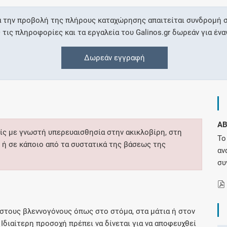
α την προβολή της πλήρους καταχώρησης απαιτείται συνδρομή σ
Συνδρομές
ις πληροφορίες και τα εργαλεία του Galinos.gr δωρεάν για ένα
Μάθετε περισσότερα για τα οφέλη και τις
Δωρεάν εγγραφή
επιπλέον παροχές των συνδρομητικών
προγραμμάτων
A
Ενδείξεις και αγωγές
ίς με γνωστή υπερευαισθησία στην ακικλοβίρη, στη
Το
 ή σε κάποιο από τα συστατικά της βάσεως της
Βρείτε θεραπευτικές ενδείξεις και αγωγές για
αν
νόσους, συμπτώματα και ιατρικές πράξεις
συ
στους βλεννογόνους όπως στο στόμα, στα μάτια ή στον
Γνωρίζατε ότι...
Ιδιαίτερη προσοχή πρέπει να δίνεται για να αποφευχθεί