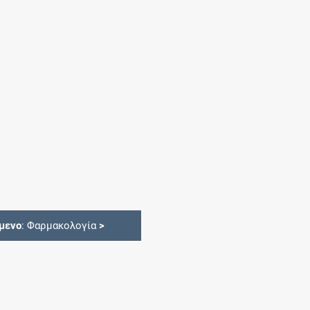
μενο
: Φαρμακολογία
>