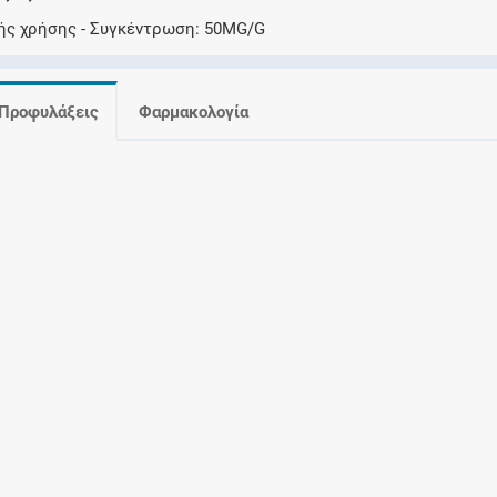
Ελέγξτε την αγωγή σας για αντενδείξεις και
ής χρήσης
Συγκέντρωση
50MG/G
αλληλεπιδράσεις μεταξύ των φαρμάκων
Προφυλάξεις
Φαρμακολογία
Οι συνταγές μου
Αποθηκεύστε τις συνταγές σας και
μοιραστείτε τις εύκολα και με ασφάλεια
Μητρότητα και φάρμακα
Ενημερωθείτε για την ασφάλεια χορήγησης
ενός φαρμάκου κατά τη διάρκεια της
εγκυμοσύνης ή του θηλασμού