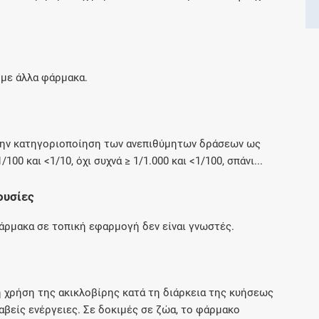
Μοιραζόμαστε μαζί σας γεγονότα της
πορείας του Galinos.gr από το 2011 μέχρι
σήμερα
 με άλλα φάρμακα.
 την κατηγοριοποίηση των ανεπιθύμητων δράσεων ως
100 και <1/10, όχι συχνά ≥ 1/1.000 και <1/100, σπάνι...
ουσίες
άρμακα σε τοπική εφαρμογή δεν είναι γνωστές.
η χρήση της ακικλοβίρης κατά τη διάρκεια της κυήσεως
αβείς ενέργειες. Σε δοκιμές σε ζώα, το φάρμακο