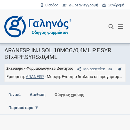
Είσοδος
Δωρεάν εγγραφή
Συνδρομή
®
Οδηγός φαρμάκων
ARANESP INJ.SOL 10MCG/0,4ML P.F.SYR
BTx4PF.SYRSx0,4ML
Σκεύασμα - Φαρμακολογικές ιδιότητες
Μοιραστείτε
Εμπορική
ARANESP
Μορφή
Ενέσιμο διάλυμα σε προγεμισμένη σύριγγα
Γενικά
Διάθεση
Οδηγίες χρήσης
Περισσότερα