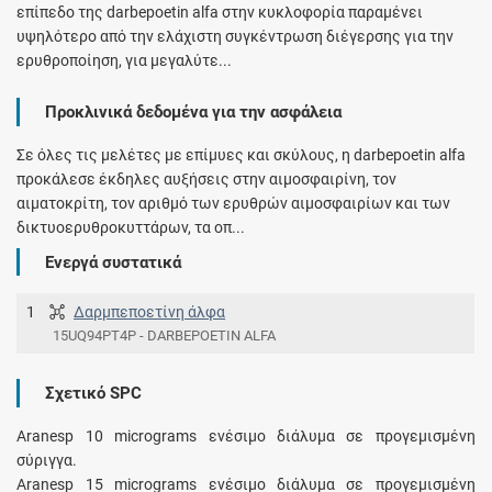
επίπεδο της darbepoetin alfa στην κυκλοφορία παραμένει
υψηλότερο από την ελάχιστη συγκέντρωση διέγερσης για την
ερυθροποίηση, για μεγαλύτε...
Προκλινικά δεδομένα για την ασφάλεια
Σε όλες τις μελέτες με επίμυες και σκύλους, η darbepoetin alfa
προκάλεσε έκδηλες αυξήσεις στην αιμοσφαιρίνη, τον
αιματοκρίτη, τον αριθμό των ερυθρών αιμοσφαιρίων και των
δικτυοερυθροκυττάρων, τα οπ...
Ενεργά συστατικά
1
Δαρμπεποετίνη άλφα
15UQ94PT4P - DARBEPOETIN ALFA
Σχετικό SPC
Aranesp 10 micrograms ενέσιμο διάλυμα σε προγεμισμένη
σύριγγα.
Aranesp 15 micrograms ενέσιμο διάλυμα σε προγεμισμένη