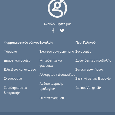
Ακουλουθήστε μας
Φαρμακευτικός οδηγός
Εργαλεία
Περί Γαληνού
Φάρμακα
Έλεγχος συγχορήγησης
Συνδρομές
Δραστικές ουσίες
Μητρότητα και
Δυνατότητες προβολής
φάρμακα
Ενδείξεις και αγωγές
Συχνές ερωτήσεις
Αλλεργίες / Δυσανεξίες
Σκευάσματα
Σχετικά με την Ergobyte
Λεξικό ιατρικής
Συμπληρώματα
GalinosVet.gr
ορολογίας
διατροφής
Οι συνταγές μου