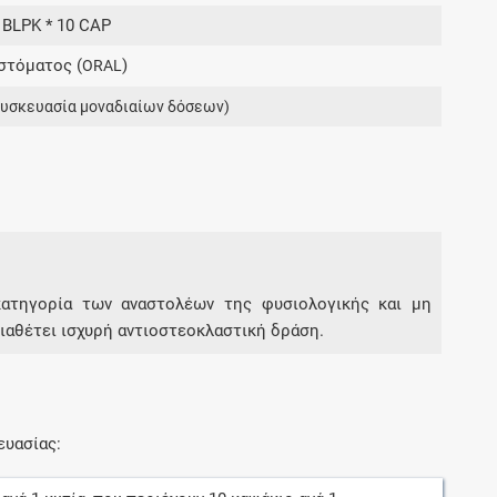
Μοιραζόμαστε μαζί σας γεγονότα της
3 BLPK * 10 CAP
πορείας του Galinos.gr από το 2011 μέχρι
στόματος (
)
σήμερα
ORAL
συσκευασία μοναδιαίων δόσεων)
 κατηγορία των αναστολέων της φυσιολογικής και μη
ιαθέτει ισχυρή αντιοστεοκλαστική δράση.
ευασίας: