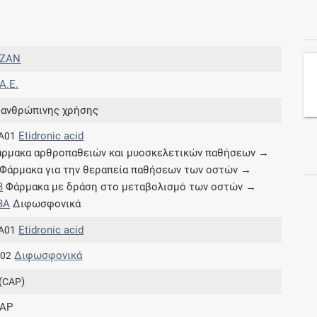
Συνδρομές
ZAN
Μάθετε περισσότερα για τα οφέλη και τις
 A.E.
επιπλέον παροχές των συνδρομητικών
προγραμμάτων
 ανθρώπινης χρήσης
Etidronic acid
A01
ρμακα αρθροπαθειών και μυοσκελετικών παθήσεων →
Φάρμακα για την θεραπεία παθήσεων των οστών →
Ενδείξεις και αγωγές
B
Φάρμακα με δράση στο μεταβολισμό των οστών →
BA
Διφωσφονικά
Βρείτε θεραπευτικές ενδείξεις και αγωγές για
νόσους, συμπτώματα και ιατρικές πράξεις
Etidronic acid
A01
Διφωσφονικά
.02
(
)
CAP
Γνωρίζατε ότι...
AP