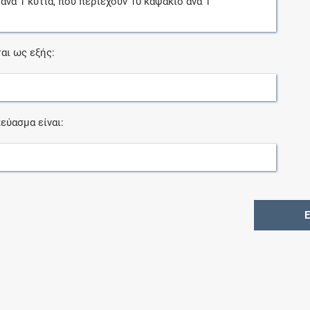
ανά
1
κυτία
, που περιέχουν
10
καψάκιο
ανά
1
αι ως εξής:
εύασμα είναι: