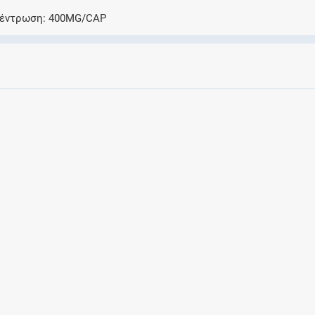
Ελέγξτε την αγωγή σας για αντενδείξεις και
κέντρωση
400MG/CAP
αλληλεπιδράσεις μεταξύ των φαρμάκων
Οι συνταγές μου
Αποθηκεύστε τις συνταγές σας και
μοιραστείτε τις εύκολα και με ασφάλεια
Μητρότητα και φάρμακα
Ενημερωθείτε για την ασφάλεια χορήγησης
ενός φαρμάκου κατά τη διάρκεια της
εγκυμοσύνης ή του θηλασμού