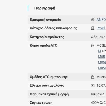
Περιγραφή
Εμπορική ονομασία
ANFO
Κάτοχος άδειας κυκλοφορίας
Proel
Κατηγορία προϊόντος
Φάρμακα
Κύρια ομάδα ATC
M05B
M
Φά
M05
M05
M05
Ομάδες ATC εμπορικής
M05B
Εθνικό συνταγολόγιο
10.07
Φαρμακοτεχνική μορφή
Καψάκιο 
Συγκέντρωση
400MG/C