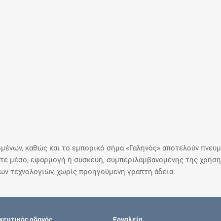
μένων, καθώς και το εμπορικό σήμα «Γαληνός» αποτελούν πνευμα
ε μέσο, εφαρμογή ή συσκευή, συμπεριλαμβανομένης της χρήσης
ιων τεχνολογιών, χωρίς προηγούμενη γραπτή άδεια.
ευτικός οδηγός
Εργαλεία