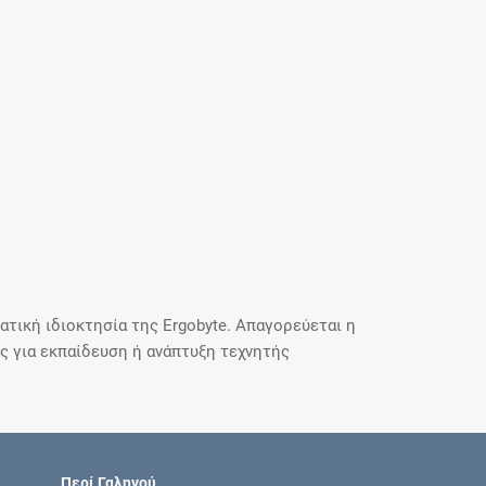
τική ιδιοκτησία της Ergobyte. Απαγορεύεται η
 για εκπαίδευση ή ανάπτυξη τεχνητής
Περί Γαληνού