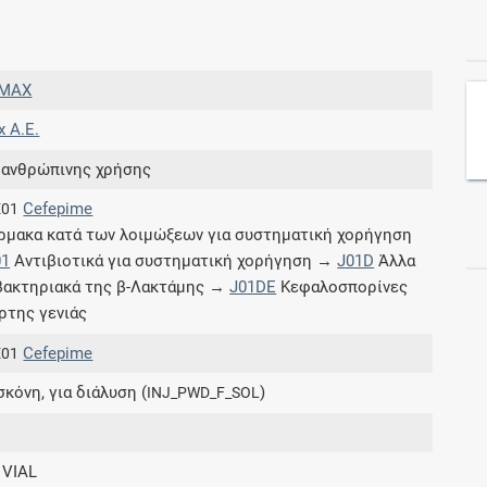
Συνδρομές
MAX
Μάθετε περισσότερα για τα οφέλη και τις
x A.E.
επιπλέον παροχές των συνδρομητικών
προγραμμάτων
 ανθρώπινης χρήσης
Cefepime
E01
μακα κατά των λοιμώξεων για συστηματική χορήγηση
01
Αντιβιοτικά για συστηματική χορήγηση →
J01D
Άλλα
Ενδείξεις και αγωγές
βακτηριακά της β-Λακτάμης →
J01DE
Κεφαλοσπορίνες
ρτης γενιάς
Βρείτε θεραπευτικές ενδείξεις και αγωγές για
νόσους, συμπτώματα και ιατρικές πράξεις
Cefepime
E01
σκόνη, για διάλυση (
)
INJ_PWD_F_SOL
Γνωρίζατε ότι...
 VIAL