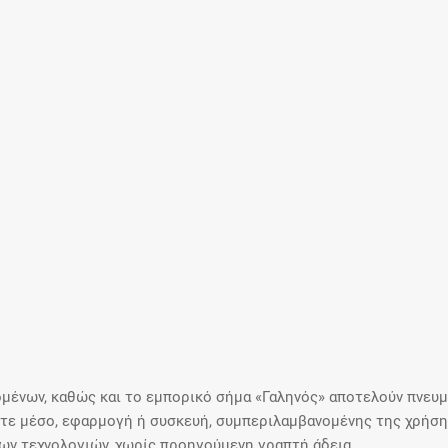
μένων, καθώς και το εμπορικό σήμα «Γαληνός» αποτελούν πνευμα
ε μέσο, εφαρμογή ή συσκευή, συμπεριλαμβανομένης της χρήσης
ιων τεχνολογιών, χωρίς προηγούμενη γραπτή άδεια.