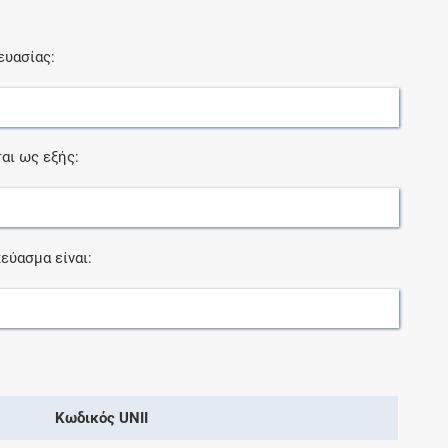
ευασίας:
αι ως εξής:
εύασμα είναι:
Κωδικός UNII