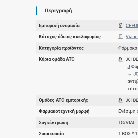
Περιγραφή
Εμπορική ονομασία
CEFU
Κάτοχος άδειας κυκλοφορίας
Viane
Κατηγορία προϊόντος
Φάρμακα
Κύρια ομάδα ATC
J01D
J
Φάρ
→
J
αντι
τέτα
Ομάδες ATC εμπορικής
J01D
Φαρμακοτεχνική μορφή
Ενέσιμη 
Συγκέντρωση
1G/VIAL
Συσκευασία
1 BOX * 1