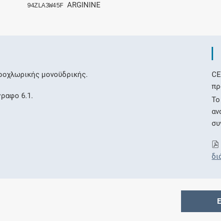
ARGININE
94ZLA3W45F
ροχλωρικής μονοϋδρικής.
CE
πρ
γραφο 6.1.
Το
αν
συ
δι