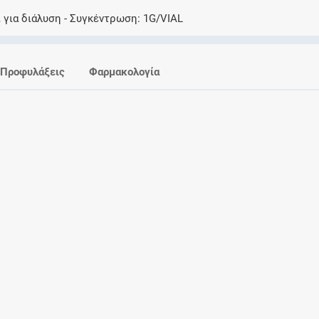
Ελέγξτε την αγωγή σας για αντενδείξεις και
 για διάλυση
Συγκέντρωση
1G/VIAL
αλληλεπιδράσεις μεταξύ των φαρμάκων
Προφυλάξεις
Φαρμακολογία
Οι συνταγές μου
Αποθηκεύστε τις συνταγές σας και
μοιραστείτε τις εύκολα και με ασφάλεια
Μητρότητα και φάρμακα
Ενημερωθείτε για την ασφάλεια χορήγησης
ενός φαρμάκου κατά τη διάρκεια της
εγκυμοσύνης ή του θηλασμού