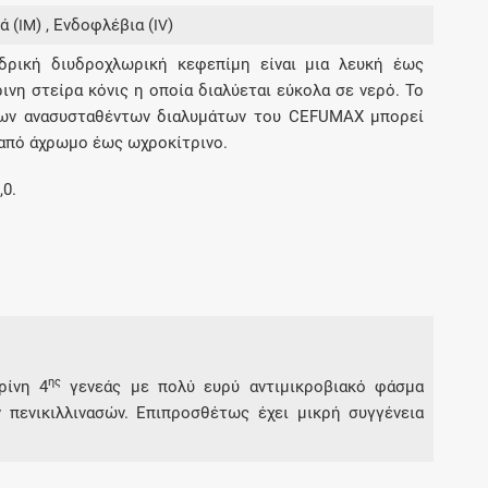
Μοιραζόμαστε μαζί σας γεγονότα της
ά (
) , Ενδοφλέβια (
)
IM
IV
πορείας του Galinos.gr από το 2011 μέχρι
δρική διυδροχλωρική κεφεπίμη είναι μια λευκή έως
σήμερα
ινη στείρα κόνις η οποία διαλύεται εύκολα σε νερό. Το
ων ανασυσταθέντων διαλυμάτων του CEFUMAX μπορεί
 από άχρωμο έως ωχροκίτρινο.
,0.
ης
ρίνη 4
γενεάς με πολύ ευρύ αντιμικροβιακό φάσμα
 πενικιλλινασών. Επιπροσθέτως έχει μικρή συγγένεια