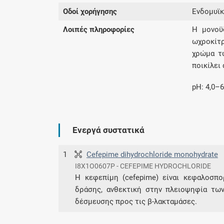
Οδοί χορήγησης
Ενδομυϊκ
Λοιπές πληροφορίες
Η μονοϋ
ωχροκίτρ
χρώμα τ
ποικίλει
pH: 4,0–6
Ενεργά συστατικά
1
Cefepime dihydrochloride monohydrate
I8X1O0607P - CEFEPIME HYDROCHLORIDE
Η κεφεπίμη (cefepime) είναι κεφαλοσπο
δράσης, ανθεκτική στην πλειοψηφία των
δέσμευσης προς τις β-λακταμάσες.