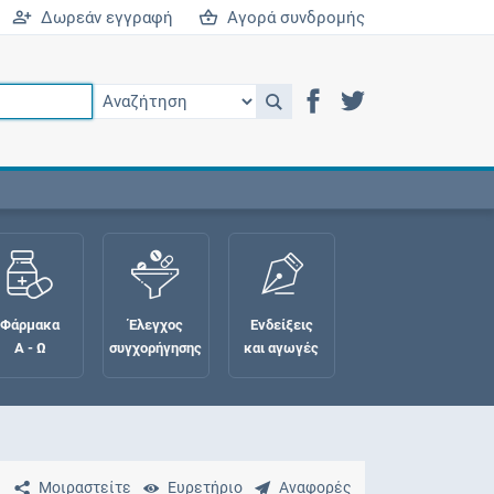
Δωρεάν εγγραφή
Αγορά συνδρομής
Φάρμακα
Έλεγχος
Ενδείξεις
Α - Ω
συγχορήγησης
και αγωγές
Μοιραστείτε
Ευρετήριο
Αναφορές