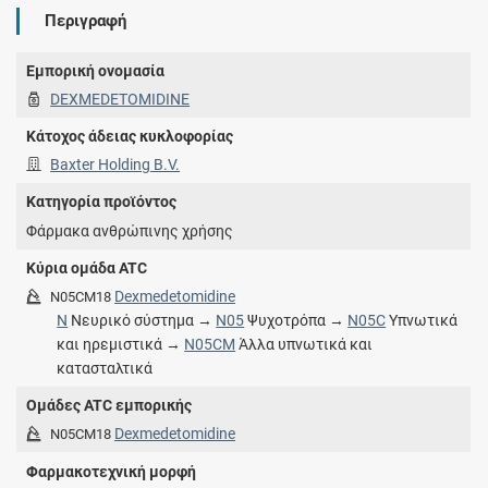
Περιγραφή
Εμπορική ονομασία
DEXMEDETOMIDINE
Κάτοχος άδειας κυκλοφορίας
Baxter Holding B.V.
Κατηγορία προϊόντος
Φάρμακα ανθρώπινης χρήσης
Κύρια ομάδα ATC
Dexmedetomidine
N05CM18
N
Νευρικό σύστημα →
N05
Ψυχοτρόπα →
N05C
Υπνωτικά
και ηρεμιστικά →
N05CM
Άλλα υπνωτικά και
κατασταλτικά
Ομάδες ATC εμπορικής
Dexmedetomidine
N05CM18
Φαρμακοτεχνική μορφή