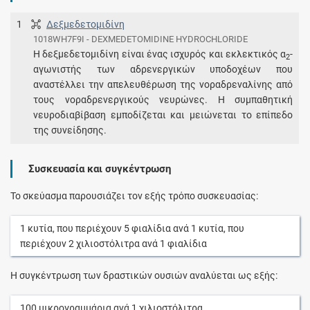
1
Δεξμεδετομιδίνη
1018WH7F9I - DEXMEDETOMIDINE HYDROCHLORIDE
Η δεξμεδετομιδίνη είναι ένας ισχυρός και εκλεκτικός α
-
2
αγωνιστής των αδρενεργικών υποδοχέων που
αναστέλλει την απελευθέρωση της νοραδρεναλίνης από
τους νοραδρενεργικούς νευρώνες. Η συμπαθητική
νευροδιαβίβαση εμποδίζεται και μειώνεται το επίπεδο
της συνείδησης.
Συσκευασία και συγκέντρωση
Το σκεύασμα παρουσιάζει τον εξής τρόπο συσκευασίας:
1
κυτία
, που περιέχουν
5
φιαλίδια
ανά
1
κυτία
, που
περιέχουν
2
χιλιοστόλιτρα
ανά
1
φιαλίδια
Η συγκέντρωση των δραστικών ουσιών αναλύεται ως εξής:
100
μικρογραμμάρια
ανά
1
χιλιοστόλιτρα