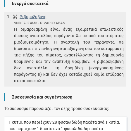
Ενεργά συστατικά
1
Ριβαροξαβάνη
9NDF7JZ4M3 - RIVAROXABAN
Η ριβαροξαβάνη είναι ένας εξαιρετικά επιλεκτικός
άμεσος αναστολέας παράγοντα Xa με από του στόματος
βιοδιαθεσιμότητα. Η αναστολή του παράγοντα Xa
διακόπτει την ενδογενή και εξωγενή οδό του καταρράκτη
της πήξης του αίματος, αναστέλλοντας τη δημιουργία
θρομβίνης και την ανάπτυξη θρόμβων. Η ριβαροξαβάνη
δεν αναστέλλει τη θρομβίνη (ενεργοποιημένος
παράγοντας II) και δεν έχει καταδειχθεί καμία επίδραση
στα αιμοπετάλια.
Συσκευασία και συγκέντρωση
Το σκεύασμα παρουσιάζει τον εξής τρόπο συσκευασίας:
1
κυτία
, που περιέχουν
28
φυσαλιδώδη πακέτα
ανά
1
κυτία
,
που περιέχουν
1
δισκίο
ανά
1
φυσαλιδώδη πακέτα