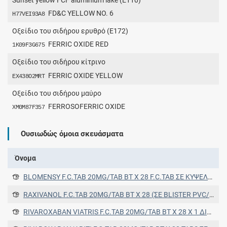
FD&C YELLOW NO. 6
H77VEI93A8
Οξείδιο του σιδήρου ερυθρό (E172)
FERRIC OXIDE RED
1K09F3G675
Οξείδιο του σιδήρου κίτρινο
FERRIC OXIDE YELLOW
EX438O2MRT
Οξείδιο του σιδήρου μαύρο
FERROSOFERRIC OXIDE
XM0M87F357
Ουσιωδώς όμοια σκευάσματα
Όνομα
BLOMENSY F.C.TAB 20MG/TAB BT X 28 F.C.TAB ΣΕ ΚΥΨΕΛΕΣ OPA/AL/PVC//AL
RAXIVANOL F.C.TAB 20MG/TAB BT X 28 (ΣΕ BLISTER PVC/PE/PVDC)
RIVAROXABAN VIATRIS F.C.TAB 20MG/TAB BT X 28 Χ 1 ΔΙΣΚΙΑ - ΜΟΝΑΔΑ ΔΟΣΗΣ ΣΕ BLISTERS PVC/PVDC/ΑΛΟΥΜΙΝΙΟ