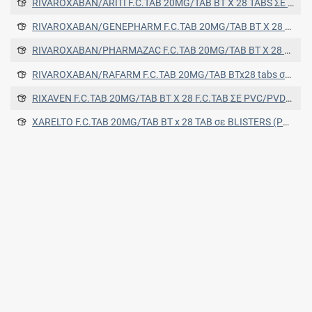
RIVAROXABAN/ARITI F.C.TAB 20MG/TAB BT X 28 TABS ΣΕ AL/PVC/PVDC BLISTERS
RIVAROXABAN/GENEPHARM F.C.TAB 20MG/TAB BT X 28 TABS ΣΕ PVC/ALUMINIUM BLISTERS
RIVAROXABAN/PHARMAZAC F.C.TAB 20MG/TAB BT X 28 TABS (ΣΕ BLISTER PVC/PVDC/ALUMINIUM)
RIVAROXABAN/RAFARM F.C.TAB 20MG/TAB BTx28 tabs σε blisters TRANSPARENT Aluminium/PVC/PVDC foil)
RIXAVEN F.C.TAB 20MG/TAB BT X 28 F.C.TAB ΣΕ PVC/PVDCo90/ALUMINIUM FOIL BLISTERS
XARELTO F.C.TAB 20MG/TAB BT x 28 TAB σε BLISTERS (PP/alu) BLISTERS (PP/alu)