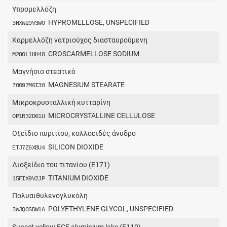
Υπρομελλόζη
HYPROMELLOSE, UNSPECIFIED
3NXW29V3WO
Καρμελλόζη νατριούχος διασταυρούμενη
CROSCARMELLOSE SODIUM
M28OL1HH48
Μαγνήσιο στεατικό
MAGNESIUM STEARATE
70097M6I30
Μικροκρυσταλλική κυτταρίνη
MICROCRYSTALLINE CELLULOSE
OP1R32D61U
Οξείδιο πυριτίου, κολλοειδές άνυδρο
SILICON DIOXIDE
ETJ7Z6XBU4
Διοξείδιο του τιτανίου (E171)
TITANIUM DIOXIDE
15FIX9V2JP
Πολυαιθυλενογλυκόλη
POLYETHYLENE GLYCOL, UNSPECIFIED
3WJQ0SDW1A
Sunset yellow FCF aluminium lake (E110)