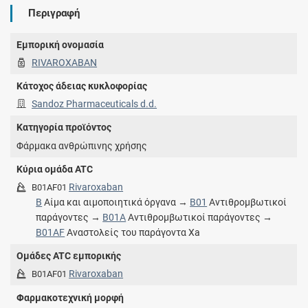
Περιγραφή
Εμπορική ονομασία
RIVAROXABAN
Κάτοχος άδειας κυκλοφορίας
Sandoz Pharmaceuticals d.d.
Κατηγορία προϊόντος
Φάρμακα ανθρώπινης χρήσης
Κύρια ομάδα ATC
Rivaroxaban
B01AF01
B
Αίμα και αιμοποιητικά όργανα →
B01
Αντιθρομβωτικοί
παράγοντες →
B01A
Αντιθρομβωτικοί παράγοντες →
B01AF
Αναστολείς του παράγοντα Xa
Ομάδες ATC εμπορικής
Rivaroxaban
B01AF01
Φαρμακοτεχνική μορφή