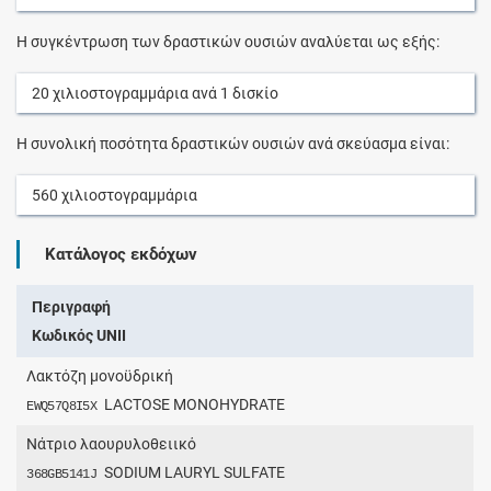
Η συγκέντρωση των δραστικών ουσιών αναλύεται ως εξής:
20
χιλιοστογραμμάρια
ανά
1
δισκίο
Η συνολική ποσότητα δραστικών ουσιών ανά σκεύασμα είναι:
560
χιλιοστογραμμάρια
Κατάλογος εκδόχων
Περιγραφή
Κωδικός UNII
Λακτόζη μονοϋδρική
LACTOSE MONOHYDRATE
EWQ57Q8I5X
Νάτριο λαουρυλοθειικό
SODIUM LAURYL SULFATE
368GB5141J