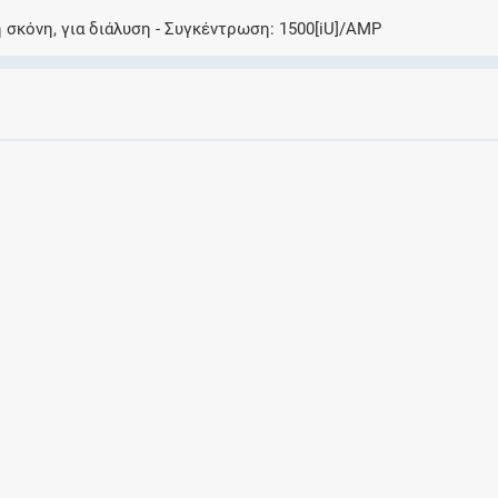
Αποθηκεύστε τις συνταγές σας και
 σκόνη, για διάλυση
Συγκέντρωση
1500[iU]/AMP
μοιραστείτε τις εύκολα και με ασφάλεια
Μητρότητα και φάρμακα
Ενημερωθείτε για την ασφάλεια χορήγησης
ενός φαρμάκου κατά τη διάρκεια της
εγκυμοσύνης ή του θηλασμού
Συνδρομές
Μάθετε περισσότερα για τα οφέλη και τις
επιπλέον παροχές των συνδρομητικών
προγραμμάτων