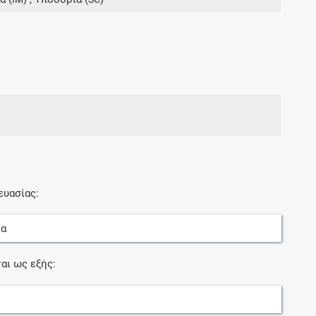
Αποκτήσετε πρόσβαση σε όλες τις
πληροφορίες και τα εργαλεία του Galinos.gr
για έναν μήνα
ευασίας:
ία
αι ως εξής: