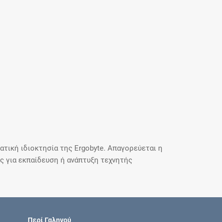
τική ιδιοκτησία της Ergobyte. Απαγορεύεται η
 για εκπαίδευση ή ανάπτυξη τεχνητής
Περί Γαληνού