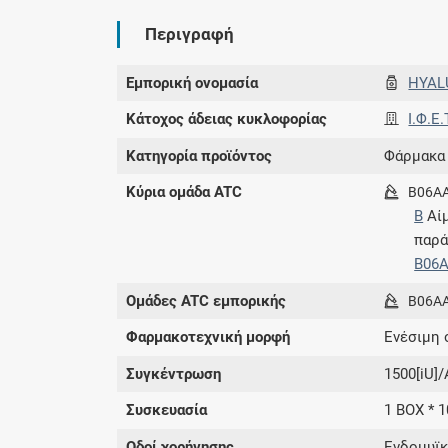
Περιγραφή
Εμπορική ονομασία
HYAL
Κάτοχος άδειας κυκλοφορίας
Ι.Φ.Ε.
Κατηγορία προϊόντος
Φάρμακα
Κύρια ομάδα ATC
B06A
B
Αίμ
παρ
B06
Ομάδες ATC εμπορικής
B06A
Φαρμακοτεχνική μορφή
Ενέσιμη 
Συγκέντρωση
1500[iU]
Συσκευασία
1 BOX * 
Οδοί χορήγησης
Ενδομυϊκ