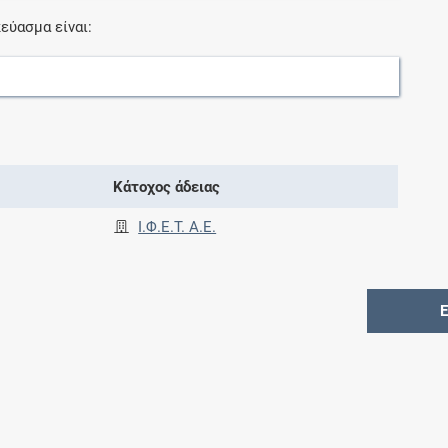
εύασμα είναι:
Κάτοχος άδειας
Ι.Φ.Ε.Τ. A.E.