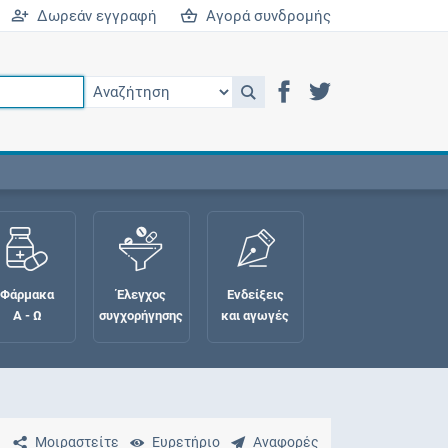
Δωρεάν εγγραφή
Αγορά συνδρομής
Φάρμακα
Έλεγχος
Ενδείξεις
Α - Ω
συγχορήγησης
και αγωγές
Μοιραστείτε
Ευρετήριο
Αναφορές