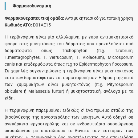
Φαρμακοδυναμική
Φαρμακοθεραπευτική ομάδα:
Αντιμυκητιασικό για τοπική χρήση
Κωδικός ATC:
D01AE15
Η τερβιναφίνη είναι μία αλλυλαμίνη, με ευρύ αντιμυκητιασικό
φάσμα στις μυκητιάσεις του δέρματος που προκαλούνται από
δερματόφυτα όπως Τrichophyton (π.χ. T.rubrum,
T.mentagrophytes, T. verrucosum, T. Violaceum), Microsporum
canis και επιδερμόφυτα όπως π.χ το Εpidermophyton floccosum.
Σε χαμηλές συγκεντρώσεις η τερβιναφίνη είναι μυκητοκτόνος
κατά των δερματόφυτων και ευρωτομυκήτων. Η δράση της κατά
των ζυμομυκήτων είναι μυκητοκτόνος (π.χ. Pityrosporum
obiculare ή Malassezia furtur) ή μυκητοστατική, ανάλογα με τα
είδη.
Η τερβιναφίνη παρεμβαίνει ειδικώς σ' ένα πρώϊμο στάδιο της
βιοσύνθεσης της εργοστερόλης των μυκήτων. Αυτό οδηγεί σε
ανεπάρκεια εργοστερόλης και σε ενδοκυττάρια συσσώρευση
σκουαλενίου με αποτέλεσμα το θάνατο των κυττάρων των
μυκήτων. Η τερβιναφίνη δρα αναστέλλοντας την εποξειδάση