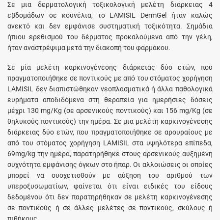
Σε μια δερματολογική τοξικολογική μελέτη διάρκειας 4
εβδομάδων σε κουνέλια, το LAMISIL DermGel ήταν καλώς
ανεκτό και δεν εμφάνισε συστηματική τοξικότητα. Σημάδια
ήπιου ερεθισμού του δέρματος προκαλούμενα από την γέλη,
ήταν αναστρέψιμα μετά την διακοπή του φαρμάκου.
Σε μία μελέτη καρκινογένεσης διάρκειας δύο ετών, που
πραγματοποιήθηκε σε ποντικούς με από του στόματος χορήγηση
LAMISIL δεν διαπιστώθηκαν νεοπλασματικά ή άλλα παθολογικά
ευρήματα αποδιδόμενα στη θεραπεία για ημερήσιες δόσεις
μέχρι 130 mg/Kg (σε αρσενικούς ποντικούς) και 156 mg/Kg (σε
θηλυκούς ποντικούς) την ημέρα. Σε μια μελέτη καρκινογένεσης
διάρκειας δύο ετών, που πραγματοποιήθηκε σε αρουραίους με
από του στόματος χορήγηση LAMISIL στα υψηλότερα επίπεδα,
69mg/kg την ημέρα, παρατηρήθηκε στους αρσενικούς αυξημένη
συχνότητα εμφάνισης όγκων στο ήπαρ. Οι αλλοιώσεις οι οποίες
μπορεί να συσχετισθούν με αύξηση του αριθμού των
υπεροξυσωματίων, φαίνεται ότι είναι ειδικές του είδους
δεδομένου ότι δεν παρατηρήθηκαν σε μελέτη καρκινογένεσης
σε ποντικούς ή σε άλλες μελέτες σε ποντικούς, σκύλους ή
πιθήκους.