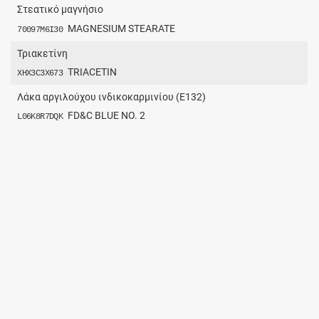
Στεατικό μαγνήσιο
MAGNESIUM STEARATE
70097M6I30
Τριακετίνη
TRIACETIN
XHX3C3X673
Λάκα αργιλούχου ινδικοκαρμινίου (Ε132)
FD&C BLUE NO. 2
L06K8R7DQK