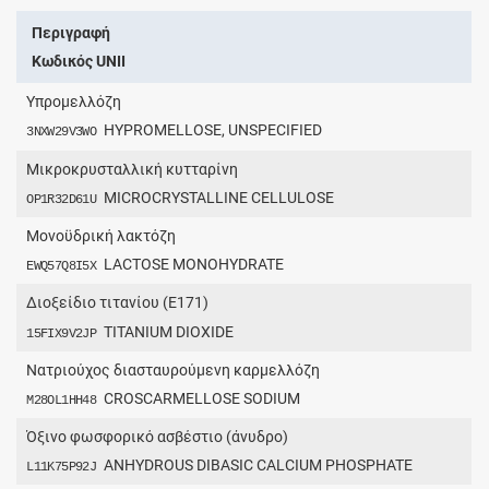
Περιγραφή
Κωδικός UNII
Υπρομελλόζη
HYPROMELLOSE, UNSPECIFIED
3NXW29V3WO
Μικροκρυσταλλική κυτταρίνη
MICROCRYSTALLINE CELLULOSE
OP1R32D61U
Μονοϋδρική λακτόζη
LACTOSE MONOHYDRATE
EWQ57Q8I5X
Διοξείδιο τιτανίου (E171)
TITANIUM DIOXIDE
15FIX9V2JP
Νατριούχος διασταυρούμενη καρμελλόζη
CROSCARMELLOSE SODIUM
M28OL1HH48
Όξινο φωσφορικό ασβέστιο (άνυδρο)
ANHYDROUS DIBASIC CALCIUM PHOSPHATE
L11K75P92J