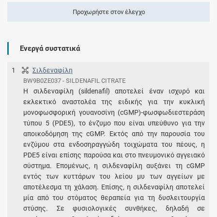
Προχωρήστε στον έλεγχο
Ενεργά συστατικά
1
Σιλδεναφίλη
BW9B0ZE037 - SILDENAFIL CITRATE
Η σιλδεναφίλη (sildenafil) αποτελεί έναν ισχυρό και
εκλεκτικό αναστολέα της ειδικής για την κυκλική
μονοφωσφορική γουανοσίνη (cGMP)-φωσφωδιεστεράση
τύπου 5 (PDE5), το ένζυμο που είναι υπεύθυνο για την
αποικοδόμηση της cGMP. Εκτός από την παρουσία του
ενζύμου στα ενδοσηραγγώδη τοιχώματα του πέους, η
PDE5 είναι επίσης παρούσα και στο πνευμονικό αγγειακό
σύστημα. Επομένως, η σιλδεναφίλη αυξάνει τη cGMP
εντός των κυττάρων του λείου μυ των αγγείων με
αποτέλεσμα τη χάλαση. Επίσης, η σιλδεναφίλη αποτελεί
μία από του στόματος θεραπεία για τη δυσλειτουργία
στύσης. Σε φυσιολογικές συνθήκες, δηλαδή σε