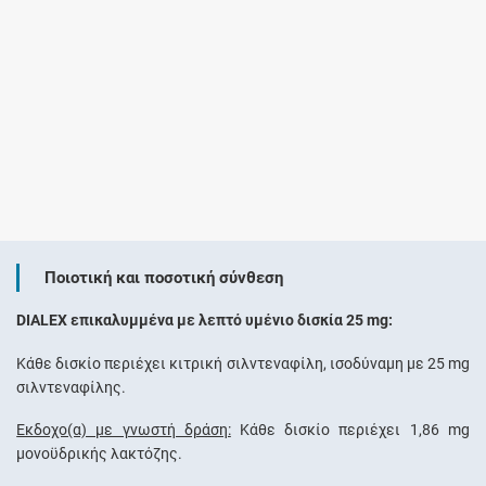
Ποιοτική και ποσοτική σύνθεση
DIALEX επικαλυμμένα με λεπτό υμένιο δισκία 25 mg:
Κάθε δισκίο περιέχει κιτρική σιλντεναφίλη, ισοδύναμη με 25 mg
σιλντεναφίλης.
Έκδοχο(α) με γνωστή δράση:
Κάθε δισκίο περιέχει 1,86 mg
μονοϋδρικής λακτόζης.