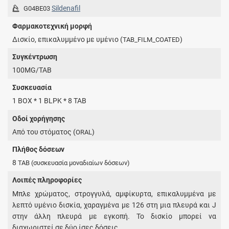
Sildenafil
G04BE03
Φαρμακοτεχνική μορφή
Δισκίο, επικαλυμμένο με υμένιο (
)
TAB_FILM_COATED
Συγκέντρωση
100MG/TAB
Συσκευασία
1 BOX * 1 BLPK * 8 TAB
Οδοί χορήγησης
Από του στόματος (
)
ORAL
Πλήθος δόσεων
8
TAB
(συσκευασία μοναδιαίων δόσεων)
Λοιπές πληροφορίες
Μπλε χρώματος, στρογγυλά, αμφίκυρτα, επικαλυμμένα με
λεπτό υμένιο δισκία, χαραγμένα με 126 στη μια πλευρά και J
στην άλλη πλευρά με εγκοπή. Το δισκίο μπορεί να
διαχωριστεί σε δύο ίσες δόσεις.