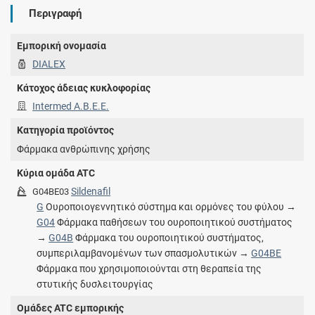
Περιγραφή
Εμπορική ονομασία
DIALEX
Κάτοχος άδειας κυκλοφορίας
Intermed Α.Β.Ε.Ε.
Κατηγορία προϊόντος
Φάρμακα ανθρώπινης χρήσης
Κύρια ομάδα ATC
Sildenafil
G04BE03
G
Ουροποιογεννητικό σύστημα και ορμόνες του φύλου →
G04
Φάρμακα παθήσεων του ουροποιητικού συστήματος
→
G04B
Φάρμακα του ουροποιητικού συστήματος,
συμπεριλαμβανομένων των σπασμολυτικών →
G04BE
Φάρμακα που χρησιμοποιούνται στη θεραπεία της
στυτικής δυσλειτουργίας
Ομάδες ATC εμπορικής