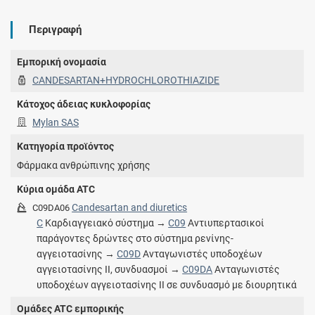
Περιγραφή
Εμπορική ονομασία
CANDESARTAN+HYDROCHLOROTHIAZIDE
Κάτοχος άδειας κυκλοφορίας
Mylan SAS
Κατηγορία προϊόντος
Φάρμακα ανθρώπινης χρήσης
Κύρια ομάδα ATC
Candesartan and diuretics
C09DA06
C
Καρδιαγγειακό σύστημα →
C09
Αντιυπερτασικοί
παράγοντες δρώντες στο σύστημα ρενίνης-
αγγειοτασίνης →
C09D
Ανταγωνιστές υποδοχέων
αγγειοτασίνης ΙΙ, συνδυασμοί →
C09DA
Ανταγωνιστές
υποδοχέων αγγειοτασίνης ΙΙ σε συνδυασμό με διουρητικά
Ομάδες ATC εμπορικής