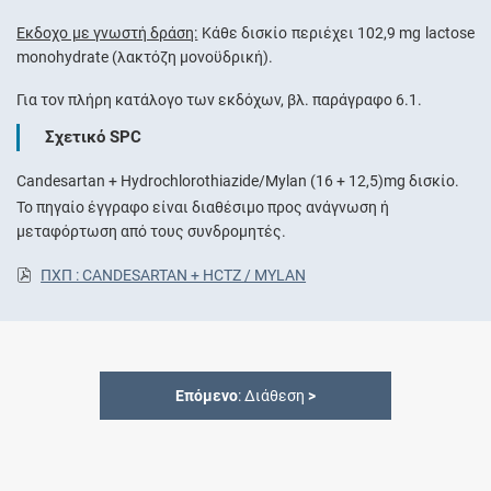
Έκδοχο με γνωστή δράση:
Κάθε δισκίο περιέχει 102,9 mg lactose
monohydrate (λακτόζη μονοϋδρική).
Για τον πλήρη κατάλογο των εκδόχων, βλ. παράγραφο 6.1.
Σχετικό SPC
Candesartan + Hydrochlorothiazide/Mylan (16 + 12,5)mg δισκίο.
Το πηγαίο έγγραφο είναι διαθέσιμο προς ανάγνωση ή
μεταφόρτωση από τους συνδρομητές.
ΠΧΠ : CANDESARTAN + HCTZ / MYLAN
Επόμενο
: Διάθεση
>