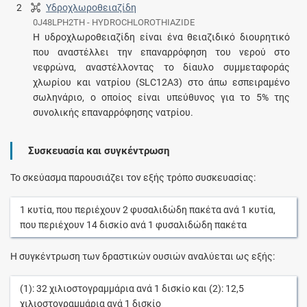
2
Υδροχλωροθειαζίδη
0J48LPH2TH - HYDROCHLOROTHIAZIDE
Η υδροχλωροθειαζίδη είναι ένα θειαζιδικό διουρητικό
που αναστέλλει την επαναρρόφηση του νερού στο
νεφρώνα, αναστέλλοντας το δίαυλο συμμεταφοράς
χλωρίου και νατρίου (SLC12A3) στο άπω εσπειραμένο
σωληνάριο, ο οποίος είναι υπεύθυνος για το 5% της
συνολικής επαναρρόφησης νατρίου.
Συσκευασία και συγκέντρωση
Το σκεύασμα παρουσιάζει τον εξής τρόπο συσκευασίας:
1
κυτία
, που περιέχουν
2
φυσαλιδώδη πακέτα
ανά
1
κυτία
,
που περιέχουν
14
δισκίο
ανά
1
φυσαλιδώδη πακέτα
Η συγκέντρωση των δραστικών ουσιών αναλύεται ως εξής:
(1):
32
χιλιοστογραμμάρια
ανά
1
δισκίο
και (2):
12,5
χιλιοστογραμμάρια
ανά
1
δισκίο