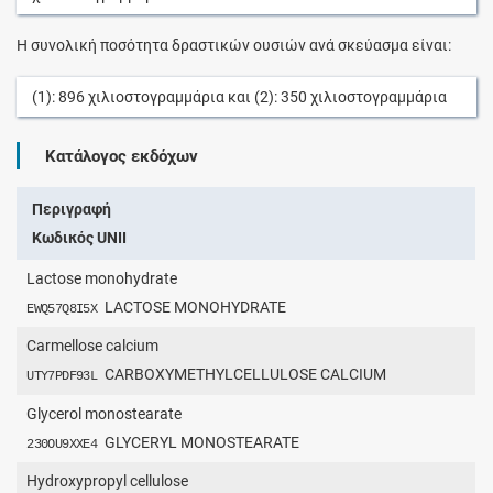
Η συνολική ποσότητα δραστικών ουσιών ανά σκεύασμα είναι:
(1):
896
χιλιοστογραμμάρια
και (2):
350
χιλιοστογραμμάρια
Κατάλογος εκδόχων
Περιγραφή
Κωδικός UNII
Lactose monohydrate
LACTOSE MONOHYDRATE
EWQ57Q8I5X
Carmellose calcium
CARBOXYMETHYLCELLULOSE CALCIUM
UTY7PDF93L
Glycerol monostearate
GLYCERYL MONOSTEARATE
230OU9XXE4
Hydroxypropyl cellulose