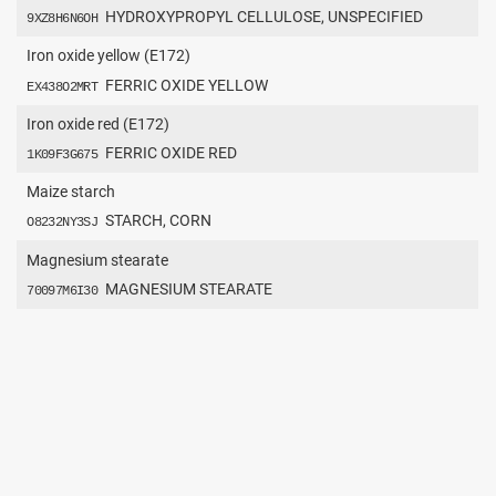
HYDROXYPROPYL CELLULOSE, UNSPECIFIED
9XZ8H6N6OH
Iron oxide yellow (E172)
FERRIC OXIDE YELLOW
EX438O2MRT
Iron oxide red (E172)
FERRIC OXIDE RED
1K09F3G675
Maize starch
STARCH, CORN
O8232NY3SJ
Magnesium stearate
MAGNESIUM STEARATE
70097M6I30