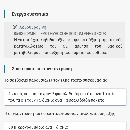
Ενεργά συστατικά
1
Λεβοθυροξίνη
054I36CPMN - LEVOTHYROXINE SODIUM ANHYDROUS
Η νατριούχος λεβοθυροξίνη επιφέρει αύξηση της ιστικής
καταναλώσεως του Ο
, αύξηση του βασικού
2
μεταβολισμού, και αύξηση του καρδιακού ρυθμού.
Συσκευασία και συγκέντρωση
Το σκεύασμα παρουσιάζει τον εξής τρόπο συσκευασίας:
1
κυτία
, που περιέχουν
2
φυσαλιδώδη πακέτα
ανά
1
κυτία
,
που περιέχουν
15
δισκίο
ανά
1
φυσαλιδώδη πακέτα
Η συγκέντρωση των δραστικών ουσιών αναλύεται ως εξής:
88
μικρογραμμάρια
ανά
1
δισκίο