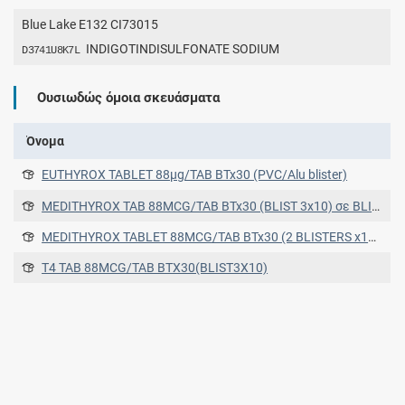
Blue Lake E132 CI73015
INDIGOTINDISULFONATE SODIUM
D3741U8K7L
Ουσιωδώς όμοια σκευάσματα
Όνομα
EUTHYROX TABLET 88μg/TAB BTx30 (PVC/Alu blister)
MEDITHYROX TAB 88MCG/TAB BTx30 (BLIST 3x10) σε BLISTERS PVC/ALUM FOIL σε BLISTERS PVC/ALUM FOIL
MEDITHYROX TABLET 88MCG/TAB BTx30 (2 BLISTERS x15) σε BLISTERS PVC/ALUM FOIL σε BLISTERS PVC/ALUM FOIL
T4 TAB 88MCG/TAB BTX30(BLIST3X10)