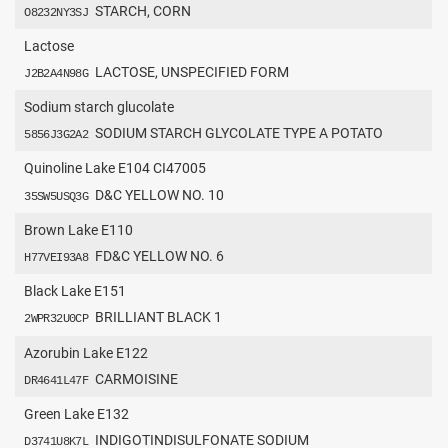
STARCH, CORN
O8232NY3SJ
Lactose
LACTOSE, UNSPECIFIED FORM
J2B2A4N98G
Sodium starch glucolate
SODIUM STARCH GLYCOLATE TYPE A POTATO
5856J3G2A2
Quinoline Lake E104 CI47005
D&C YELLOW NO. 10
35SW5USQ3G
Brown Lake E110
FD&C YELLOW NO. 6
H77VEI93A8
Black Lake E151
BRILLIANT BLACK 1
2WPR32U0CP
Azorubin Lake E122
CARMOISINE
DR4641L47F
Green Lake E132
INDIGOTINDISULFONATE SODIUM
D3741U8K7L