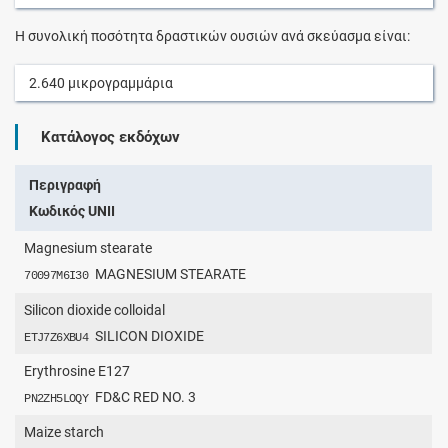
Η συνολική ποσότητα δραστικών ουσιών ανά σκεύασμα είναι:
2.640
μικρογραμμάρια
Κατάλογος εκδόχων
Περιγραφή
Κωδικός UNII
Magnesium stearate
MAGNESIUM STEARATE
70097M6I30
Silicon dioxide colloidal
SILICON DIOXIDE
ETJ7Z6XBU4
Erythrosine E127
FD&C RED NO. 3
PN2ZH5LOQY
Maize starch