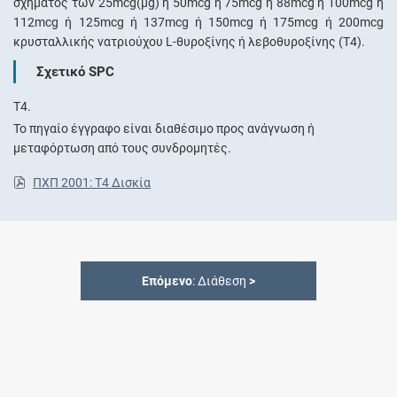
σχήματος των 25mcg(μg) ή 50mcg ή 75mcg ή 88mcg ή 100mcg ή
112mcg ή 125mcg ή 137mcg ή 150mcg ή 175mcg ή 200mcg
κρυσταλλικής νατριούχου L-θυροξίνης ή λεβοθυροξίνης (Τ4).
Σχετικό SPC
T4.
Το πηγαίο έγγραφο είναι διαθέσιμο προς ανάγνωση ή
μεταφόρτωση από τους συνδρομητές.
ΠΧΠ 2001: T4 Δισκία
Επόμενο
: Διάθεση
>