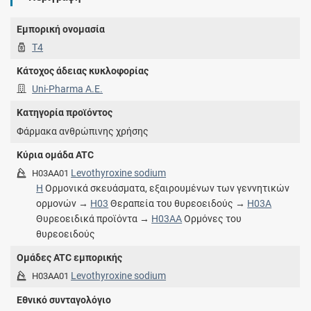
Εμπορική ονομασία
T4
Κάτοχος άδειας κυκλοφορίας
Uni-Pharma Α.Ε.
Κατηγορία προϊόντος
Φάρμακα ανθρώπινης χρήσης
Κύρια ομάδα ATC
Levothyroxine sodium
H03AA01
H
Ορμονικά σκευάσματα, εξαιρουμένων των γεννητικών
ορμονών →
H03
Θεραπεία του θυρεοειδούς →
H03A
Θυρεοειδικά προϊόντα →
H03AA
Ορμόνες του
θυρεοειδούς
Ομάδες ATC εμπορικής
Levothyroxine sodium
H03AA01
Εθνικό συνταγολόγιο