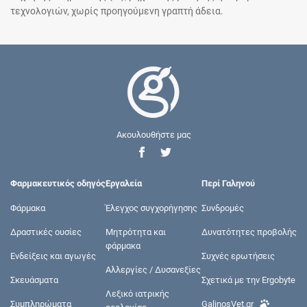
τεχνολογιών, χωρίς προηγούμενη γραπτή άδεια.
Ακουλουθήστε μας
Φαρμακευτικός οδηγός
Εργαλεία
Περί Γαληνού
Φάρμακα
Έλεγχος συγχορήγησης
Συνδρομές
Δραστικές ουσίες
Μητρότητα και
Δυνατότητες προβολής
φάρμακα
Ενδείξεις και αγωγές
Συχνές ερωτήσεις
Αλλεργίες / Δυσανεξίες
Σκευάσματα
Σχετικά με την Ergobyte
Λεξικό ιατρικής
Συμπληρώματα
GalinosVet.gr