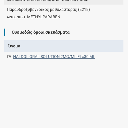
Παραϋδροξυβενζοϊκός μεθυλεστέρας (Ε218)
METHYLPARABEN
A2I8C7HI9T
Ουσιωδώς όμοια σκευάσματα
Όνομα
HALDOL ORAL SOLUTION 2MG/ML FLx30 ML