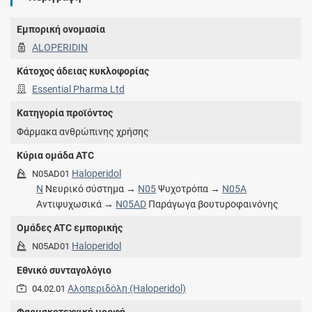
Εμπορική ονομασία
ALOPERIDIN
Κάτοχος άδειας κυκλοφορίας
Essential Pharma Ltd
Κατηγορία προϊόντος
Φάρμακα ανθρώπινης χρήσης
Κύρια ομάδα ATC
Haloperidol
N05AD01
N
Νευρικό σύστημα →
N05
Ψυχοτρόπα →
N05A
Αντιψυχωσικά →
N05AD
Παράγωγα βουτυροφαινόνης
Ομάδες ATC εμπορικής
Haloperidol
N05AD01
Εθνικό συνταγολόγιο
Αλοπεριδόλη (Haloperidol)
04.02.01
Φαρμακοτεχνική μορφή