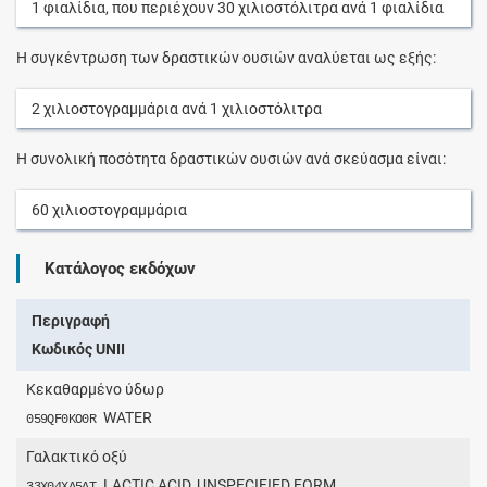
1
φιαλίδια
, που περιέχουν
30
χιλιοστόλιτρα
ανά
1
φιαλίδια
Η συγκέντρωση των δραστικών ουσιών αναλύεται ως εξής:
2
χιλιοστογραμμάρια
ανά
1
χιλιοστόλιτρα
Η συνολική ποσότητα δραστικών ουσιών ανά σκεύασμα είναι:
60
χιλιοστογραμμάρια
Κατάλογος εκδόχων
Περιγραφή
Κωδικός UNII
Κεκαθαρμένο ύδωρ
WATER
059QF0KO0R
Γαλακτικό οξύ
LACTIC ACID, UNSPECIFIED FORM
33X04XA5AT