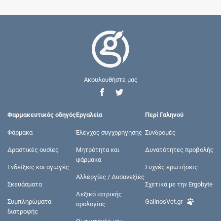
Ακουλουθήστε μας
Φαρμακευτικός οδηγός
Εργαλεία
Περί Γαληνού
Φάρμακα
Έλεγχος συγχορήγησης
Συνδρομές
Δραστικές ουσίες
Μητρότητα και
Δυνατότητες προβολής
φάρμακα
Ενδείξεις και αγωγές
Συχνές ερωτήσεις
Αλλεργίες / Δυσανεξίες
Σκευάσματα
Σχετικά με την Ergobyte
Λεξικό ιατρικής
Συμπληρώματα
GalinosVet.gr
ορολογίας
διατροφής