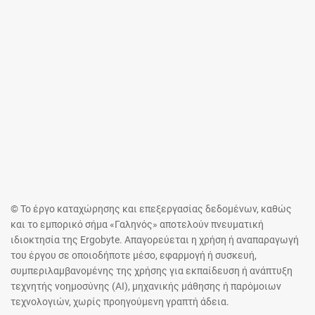
© Το έργο καταχώρησης και επεξεργασίας δεδομένων, καθώς
και το εμπορικό σήμα «Γαληνός» αποτελούν πνευματική
ιδιοκτησία της Ergobyte. Απαγορεύεται η χρήση ή αναπαραγωγή
του έργου σε οποιοδήποτε μέσο, εφαρμογή ή συσκευή,
συμπεριλαμβανομένης της χρήσης για εκπαίδευση ή ανάπτυξη
τεχνητής νοημοσύνης (AI), μηχανικής μάθησης ή παρόμοιων
τεχνολογιών, χωρίς προηγούμενη γραπτή άδεια.