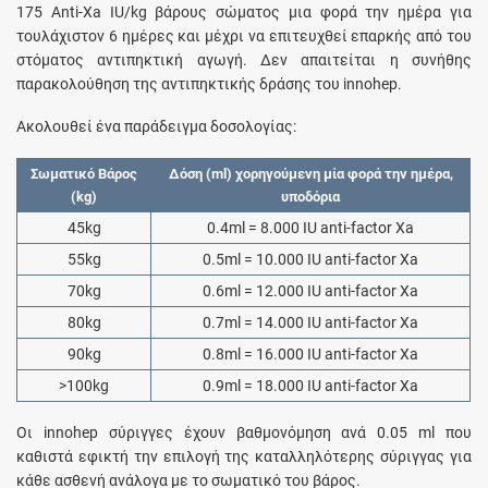
175 Anti-Xa IU/kg βάρους σώματος μια φορά την ημέρα για
τουλάχιστον 6 ημέρες και μέχρι να επιτευχθεί επαρκής από του
στόματος αντιπηκτική αγωγή. Δεν απαιτείται η συνήθης
παρακολούθηση της αντιπηκτικής δράσης του innohep.
Ακολουθεί ένα παράδειγμα δοσολογίας:
Σωματικό Βάρος
Δόση (ml) χορηγούμενη μία φορά την ημέρα,
(kg)
υποδόρια
45kg
0.4ml = 8.000 IU anti-factor Xa
55kg
0.5ml = 10.000 IU anti-factor Xa
70kg
0.6ml = 12.000 IU anti-factor Xa
80kg
0.7ml = 14.000 IU anti-factor Xa
90kg
0.8ml = 16.000 IU anti-factor Xa
>100kg
0.9ml = 18.000 IU anti-factor Xa
Οι innohep σύριγγες έχουν βαθμονόμηση ανά 0.05 ml που
καθιστά εφικτή την επιλογή της καταλληλότερης σύριγγας για
κάθε ασθενή ανάλογα με το σωματικό του βάρος.