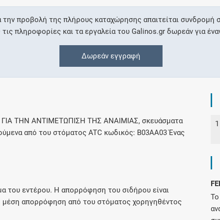
α την προβολή της πλήρους καταχώρησης απαιτείται συνδρομή σ
Συνδρομές
ις πληροφορίες και τα εργαλεία του Galinos.gr δωρεάν για ένα
Μάθετε περισσότερα για τα οφέλη και τις
Δωρεάν εγγραφή
επιπλέον παροχές των συνδρομητικών
προγραμμάτων
 ΓΙΑ ΤΗΝ ΑΝΤΙΜΕΤΩΠΙΣΗ ΤΗΣ ΑΝΑΙΜΙΑΣ, σκευάσματα
1
Ενδείξεις και αγωγές
ούμενα από του στόματος ATC κωδικός: B03AA03 Ένας
Βρείτε θεραπευτικές ενδείξεις και αγωγές για
νόσους, συμπτώματα και ιατρικές πράξεις
FE
α του εντέρου. H απορρόφηση του σιδήρου είναι
Το
 Η μέση απορρόφηση από του στόματος χορηγηθέντος
Γνωρίζατε ότι...
αν