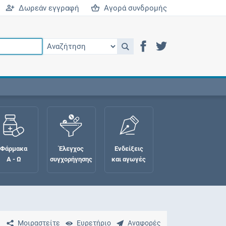
Δωρεάν εγγραφή
Αγορά συνδρομής
Φάρμακα
Έλεγχος
Ενδείξεις
Α - Ω
συγχορήγησης
και αγωγές
Μοιραστείτε
Ευρετήριο
Αναφορές