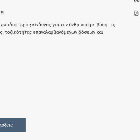
συ
Μοιραζόμαστε μαζί σας γεγονότα της
ια
πορείας του Galinos.gr από το 2011 μέχρι
σήμερα
χει ιδιαίτερος κίνδυνος για τον άνθρωπο με βάση τις
ς, τοξικότητας επαναλαμβανόμενων δόσεων και
λάξεις