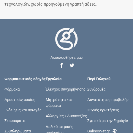
τεχνολογιών, χωρίς προηγούμενη γραπτή άδεια.
Ακουλουθήστε μας
Φαρμακευτικός οδηγός
Εργαλεία
Περί Γαληνού
Φάρμακα
Έλεγχος συγχορήγησης
Συνδρομές
Δραστικές ουσίες
Μητρότητα και
Δυνατότητες προβολής
φάρμακα
Ενδείξεις και αγωγές
Συχνές ερωτήσεις
Αλλεργίες / Δυσανεξίες
Σκευάσματα
Σχετικά με την Ergobyte
Λεξικό ιατρικής
Συμπληρώματα
GalinosVet.gr
ορολογίας