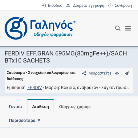
Είσοδος
Δωρεάν εγγραφή
Συνδρομή
®
Οδηγός φαρμάκων
FERDIV EFF.GRAN 695MG(80mgFe++)/SACH
BTx10 SACHETS
Σκεύασμα - Στοιχεία κυκλοφορίας και
Μοιραστείτε
διάθεσης
Εμπορική
FERDIV
Μορφή
Κοκκίο, αναβράζον
Συγκέντρωση
69
Γενικά
Διάθεση
Οδηγίες χρήσης
Περισσότερα