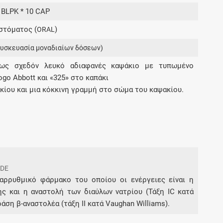
Μοιραζόμαστε μαζί σας γεγονότα της
6 BLPK * 10 CAP
πορείας του Galinos.gr από το 2011 μέχρι
στόματος (
)
σήμερα
ORAL
συσκευασία μοναδιαίων δόσεων)
ως σχεδόν λευκό αδιαφανές καψάκιο με τυπωμένο
ogo Abbott και «325» στο καπάκι
κίου και μια κόκκινη γραμμή στο σώμα του καψακίου.
IDE
ιαρρυθμικό φάρμακο του οποίου οι ενέργειες είναι η
ς και η αναστολή των διαύλων νατρίου (Τάξη IC κατά
άση β-αναστολέα (τάξη ΙΙ κατά Vaughan Williams).