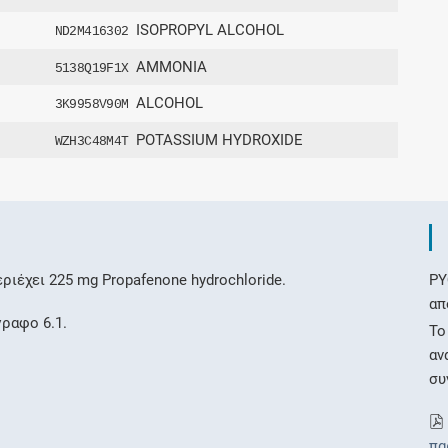
ISOPROPYL ALCOHOL
ND2M416302
AMMONIA
5138Q19F1X
ALCOHOL
3K9958V90M
POTASSIUM HYDROXIDE
WZH3C48M4T
ιέχει 225 mg Propafenone hydrochloride.
ΡΥ
απ
γραφο 6.1.
Το
αν
συ
πα