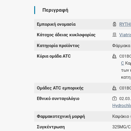
Περιγραφή
Εμπορική ονομασία
RYT
Κάτοχος άδειας κυκλοφορίας
Viatri
Κατηγορία προϊόντος
Φάρμακα
Κύρια ομάδα ATC
C01B
C
Κα
των
κατη
Ομάδες ATC εμπορικής
C01B
Εθνικό συνταγολόγιο
02.03
Hydrochlo
Φαρμακοτεχνική μορφή
Καψάκιο 
Συγκέντρωση
325MG/C