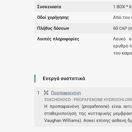
Συσκευασία
1 BOX * 
Οδοί χορήγησης
Από του 
Πλήθος δόσεων
60
CAP
(
Λοιπές πληροφορίες
Λευκό έ
ερυθρό l
του καψα
Ενεργά συστατικά
1
Προπαφαινόνη
33XCH0HOCD - PROPAFENONE HYDROCHLOR
Η προπαφαινόνη (propafenone) είναι αντ
σταθεροποίηση της κυτταρικής μεμβράνη
Vaughan Williams). Ασκεί επίσης ασθενή δρ