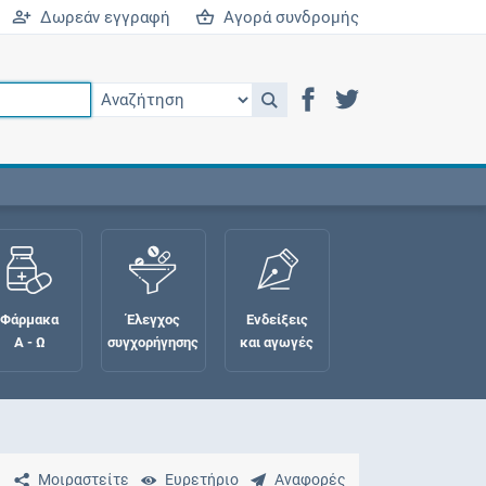
Δωρεάν εγγραφή
Αγορά συνδρομής
Φάρμακα
Έλεγχος
Ενδείξεις
Α - Ω
συγχορήγησης
και αγωγές
Μοιραστείτε
Ευρετήριο
Αναφορές