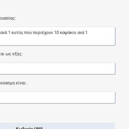
ευασίας:
ανά
1
κυτία
, που περιέχουν
10
καψάκιο
ανά
1
αι ως εξής:
εύασμα είναι:
Κωδικός UNII