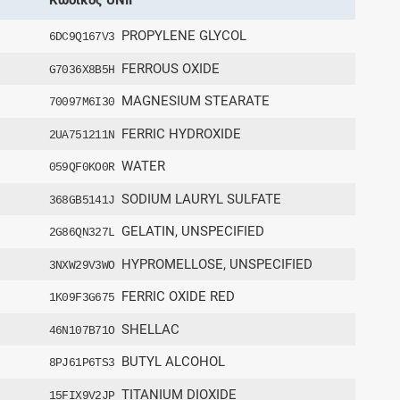
PROPYLENE GLYCOL
6DC9Q167V3
FERROUS OXIDE
G7036X8B5H
MAGNESIUM STEARATE
70097M6I30
FERRIC HYDROXIDE
2UA751211N
WATER
059QF0KO0R
SODIUM LAURYL SULFATE
368GB5141J
GELATIN, UNSPECIFIED
2G86QN327L
HYPROMELLOSE, UNSPECIFIED
3NXW29V3WO
FERRIC OXIDE RED
1K09F3G675
SHELLAC
46N107B71O
BUTYL ALCOHOL
8PJ61P6TS3
TITANIUM DIOXIDE
15FIX9V2JP