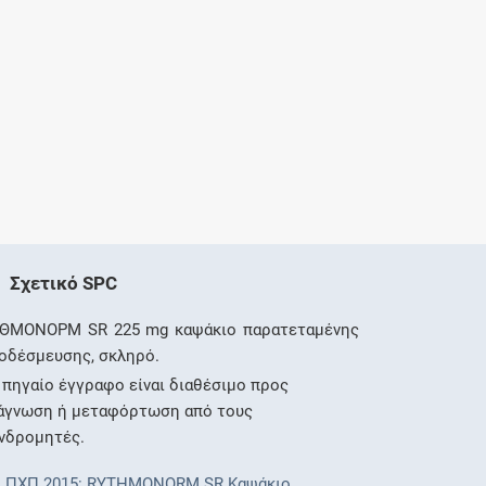
Σχετικό SPC
ΘΜΟΝΟΡΜ SR 225 mg καψάκιο παρατεταμένης
οδέσμευσης, σκληρό.
 πηγαίο έγγραφο είναι διαθέσιμο προς
άγνωση ή μεταφόρτωση από τους
νδρομητές.
ΠΧΠ 2015: RYTHMONORM SR Καψάκιο