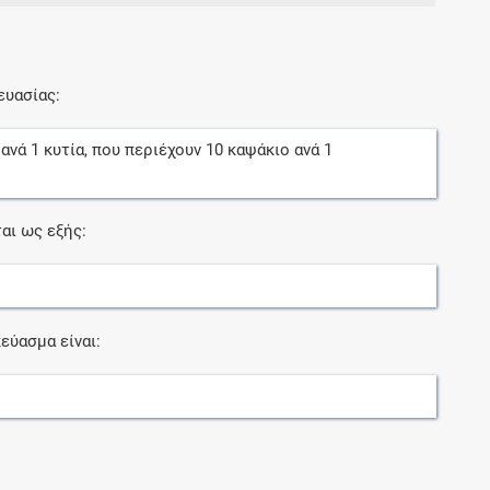
ευασίας:
ανά
1
κυτία
, που περιέχουν
10
καψάκιο
ανά
1
αι ως εξής:
εύασμα είναι: