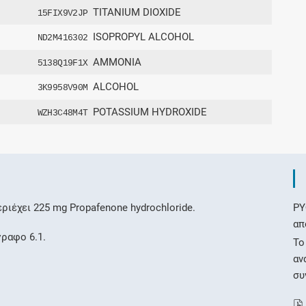
TITANIUM DIOXIDE
15FIX9V2JP
ISOPROPYL ALCOHOL
ND2M416302
AMMONIA
5138Q19F1X
ALCOHOL
3K9958V90M
POTASSIUM HYDROXIDE
WZH3C48M4T
ιέχει 225 mg Propafenone hydrochloride.
ΡΥ
απ
γραφο 6.1.
Το
αν
συ