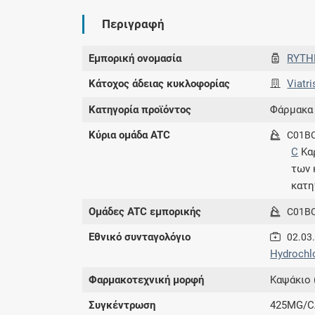
Περιγραφή
Εμπορική ονομασία
RYT
Κάτοχος άδειας κυκλοφορίας
Viatri
Κατηγορία προϊόντος
Φάρμακα
Κύρια ομάδα ATC
C01B
C
Κα
των
κατη
Ομάδες ATC εμπορικής
C01B
Εθνικό συνταγολόγιο
02.03
Hydrochlo
Φαρμακοτεχνική μορφή
Καψάκιο 
Συγκέντρωση
425MG/C