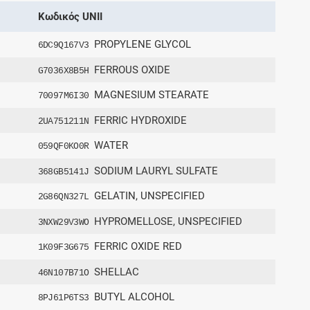
Κωδικός UNII
PROPYLENE GLYCOL
6DC9Q167V3
FERROUS OXIDE
G7036X8B5H
MAGNESIUM STEARATE
70097M6I30
FERRIC HYDROXIDE
2UA751211N
WATER
059QF0KO0R
SODIUM LAURYL SULFATE
368GB5141J
GELATIN, UNSPECIFIED
2G86QN327L
HYPROMELLOSE, UNSPECIFIED
3NXW29V3WO
FERRIC OXIDE RED
1K09F3G675
SHELLAC
46N107B71O
BUTYL ALCOHOL
8PJ61P6TS3