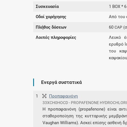
Συσκευασία
1 BOX * 
Οδοί χορήγησης
Από του 
Πλήθος δόσεων
60
CAP
(
Λοιπές πληροφορίες
Λευκό έ
ερυθρό l
του καψ
καψακίου
Ενεργά συστατικά
1
Προπαφαινόνη
33XCH0HOCD - PROPAFENONE HYDROCHLOR
Η προπαφαινόνη (propafenone) είναι αντ
σταθεροποίηση της κυτταρικής μεμβράνη
Vaughan Williams). Ασκεί επίσης ασθενή δρ