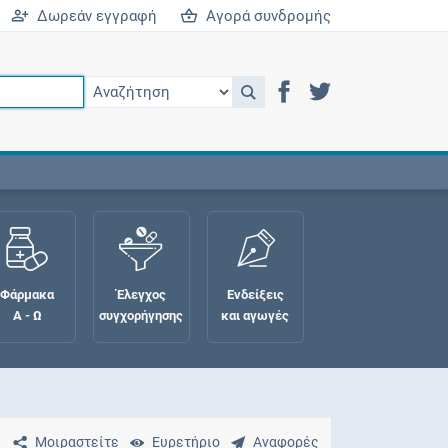
Δωρεάν εγγραφή
Αγορά συνδρομής
Φάρμακα
Έλεγχος
Ενδείξεις
Α - Ω
συγχορήγησης
και αγωγές
Μοιραστείτε
Ευρετήριο
Αναφορές