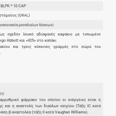
Μοιραζόμαστε μαζί σας γεγονότα της
6 BLPK * 10 CAP
πορείας του Galinos.gr από το 2011 μέχρι
στόματος (
)
σήμερα
ORAL
συσκευασία μοναδιαίων δόσεων)
ως σχεδόν λευκό αδιαφανές καψάκιο με τυπωμένο
ogo Abbott και «425» στο καπάκι
ακίου και τρεις κόκκινες γραμμές στο σώμα του
.
IDE
ιαρρυθμικό φάρμακο του οποίου οι ενέργειες είναι η
ς και η αναστολή των διαύλων νατρίου (Τάξη IC κατά
άση β-αναστολέα (τάξη ΙΙ κατά Vaughan Williams).