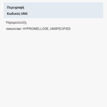
Περιγραφή
Κωδικός UNII
Υπρομελλόζη
HYPROMELLOSE, UNSPECIFIED
3NXW29V3WO