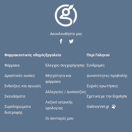
Ακουλουθήστε μας
Φαρμακευτικός οδηγός
Εργαλεία
Περί Γαληνού
Φάρμακα
Έλεγχος συγχορήγησης
Συνδρομές
Δραστικές ουσίες
Μητρότητα και
Δυνατότητες προβολής
φάρμακα
Ενδείξεις και αγωγές
Συχνές ερωτήσεις
Αλλεργίες / Δυσανεξίες
Σκευάσματα
Σχετικά με την Ergobyte
Λεξικό ιατρικής
Συμπληρώματα
GalinosVet.gr
ορολογίας
διατροφής
Οι συνταγές μου