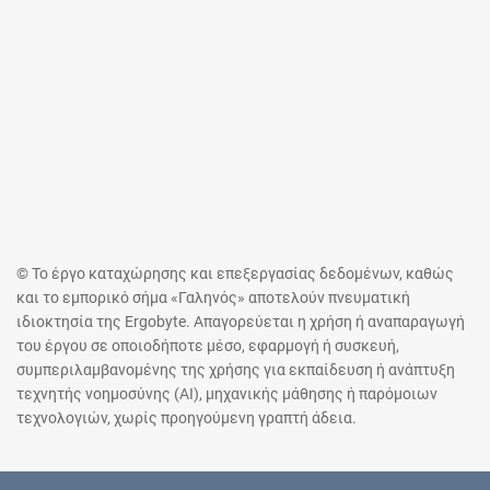
© Το έργο καταχώρησης και επεξεργασίας δεδομένων, καθώς
και το εμπορικό σήμα «Γαληνός» αποτελούν πνευματική
ιδιοκτησία της Ergobyte. Απαγορεύεται η χρήση ή αναπαραγωγή
του έργου σε οποιοδήποτε μέσο, εφαρμογή ή συσκευή,
συμπεριλαμβανομένης της χρήσης για εκπαίδευση ή ανάπτυξη
τεχνητής νοημοσύνης (AI), μηχανικής μάθησης ή παρόμοιων
τεχνολογιών, χωρίς προηγούμενη γραπτή άδεια.