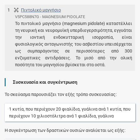
1
Πιντολικό μαγνήσιο
V5PC588N7G - MAGNESIUM PIDOLATE
Το πιντολικό μαγνήσιο (magnesium pidolate) καταστέλλει
τη νευρική και νευρομυϊκή υπερδιεγερσιμότητα, εγγυάται
την ιοντική ενδοκυτταρική ισορροπία, είναι
φυσιολογικός ανταγωνιστής του ασβεστίου υπεισέρχεται
ως συμπαράγοντας σε περισσότερες από 300
ενζυματικες αντιδράσεις. Το μισό από την ολική
ποσότητα του μαγνησίου βρίσκεται στα οστά.
Συσκευασία και συγκέντρωση
Το σκεύασμα παρουσιάζει τον εξής τρόπο συσκευασίας:
1
κυτία
, που περιέχουν
20
φιαλίδια, γυάλινα
ανά
1
κυτία
, που
περιέχουν
10
χιλιοστόλιτρα
ανά
1
φιαλίδια, γυάλινα
Η συγκέντρωση των δραστικών ουσιών αναλύεται ως εξής: