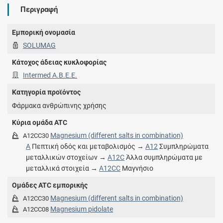
Περιγραφή
Εμπορική ονομασία
SOLUMAG
Κάτοχος άδειας κυκλοφορίας
Intermed Α.Β.Ε.Ε.
Κατηγορία προϊόντος
Φάρμακα ανθρώπινης χρήσης
Κύρια ομάδα ATC
Magnesium (different salts in combination)
A12CC30
A
Πεπτική οδός και μεταβολισμός →
A12
Συμπληρώματα
μεταλλικών στοχείων →
A12C
Άλλα συμπληρώματα με
μεταλλικά στοιχεία →
A12CC
Μαγνήσιο
Ομάδες ATC εμπορικής
Magnesium (different salts in combination)
A12CC30
Magnesium pidolate
A12CC08