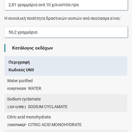
2,81
γραμμάρια
ανά
10
χιλιοστόλιτρα
Η συνολική ποσότητα δραστικών ουσιών ανά σκεύασμα είναι:
56,2
γραμμάρια
Κατάλογος εκδόχων
Περιγραφή
Κωδικός UNII
Water purified
WATER
059QF0KO0R
Sodium cyclamate
SODIUM CYCLAMATE
1I6F42RME1
Citric acid monohydrate
CITRIC ACID MONOHYDRATE
2968PHW8QP