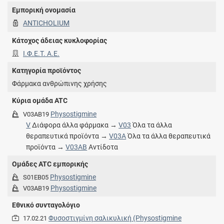
Εμπορική ονομασία
ANTICHOLIUM
Κάτοχος άδειας κυκλοφορίας
Ι.Φ.Ε.Τ. A.E.
Κατηγορία προϊόντος
Φάρμακα ανθρώπινης χρήσης
Κύρια ομάδα ATC
Physostigmine
V03AB19
V
Διάφορα άλλα φάρμακα →
V03
Όλα τα άλλα
θεραπευτικά προϊόντα →
V03A
Όλα τα άλλα θεραπευτικά
προϊόντα →
V03AB
Αντίδοτα
Ομάδες ATC εμπορικής
Physostigmine
S01EB05
Physostigmine
V03AB19
Εθνικό συνταγολόγιο
Φυσοστιγμίνη σαλικυλική (Physostigmine
17.02.21