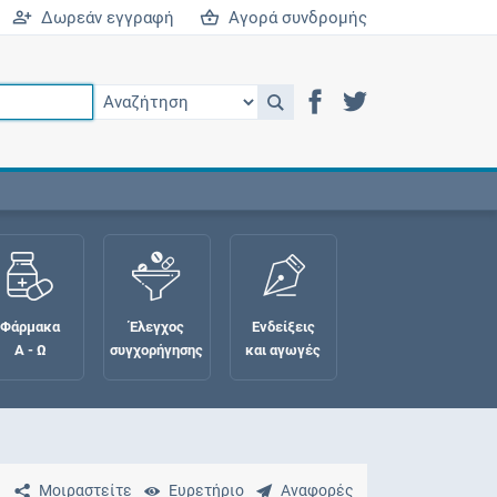
Δωρεάν εγγραφή
Αγορά συνδρομής
Φάρμακα
Έλεγχος
Ενδείξεις
Α - Ω
συγχορήγησης
και αγωγές
Μοιραστείτε
Ευρετήριο
Αναφορές