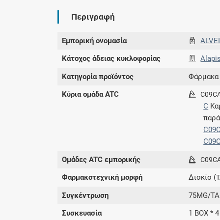
Περιγραφή
Εμπορική ονομασία
ALVE
Κάτοχος άδειας κυκλοφορίας
Alapi
Κατηγορία προϊόντος
Φάρμακα
Κύρια ομάδα ATC
C09C
C
Κα
παρά
C09
C09
Ομάδες ATC εμπορικής
C09C
Φαρμακοτεχνική μορφή
Δισκίο (
Συγκέντρωση
75MG/TA
Συσκευασία
1 BOX * 4