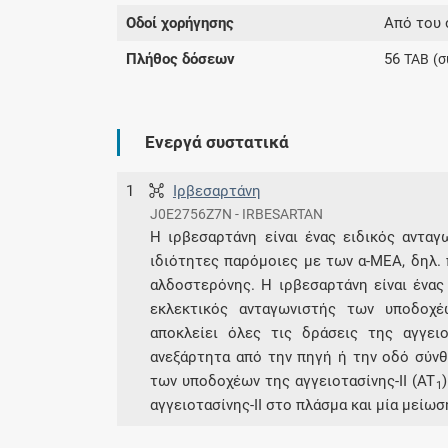
Οδοί χορήγησης
Από του 
Πλήθος δόσεων
56
TAB
(σ
Ενεργά συστατικά
1
Ιρβεσαρτάνη
J0E2756Z7N - IRBESARTAN
Η ιρβεσαρτάνη είναι ένας ειδικός ανταγ
ιδιότητες παρόμοιες με των α-ΜΕΑ, δηλ.
αλδοστερόνης. Η ιρβεσαρτάνη είναι ένας
εκλεκτικός ανταγωνιστής των υποδοχέω
αποκλείει όλες τις δράσεις της αγγει
ανεξάρτητα από την πηγή ή την οδό σύνθε
των υποδοχέων της αγγειοτασίνης-II (AT
1
αγγειοτασίνης-II στο πλάσμα και μία μεί