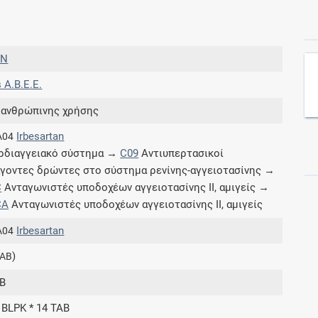
Συνδρομές
IN
Μάθετε περισσότερα για τα οφέλη και τις
s A.B.E.E.
επιπλέον παροχές των συνδρομητικών
προγραμμάτων
 ανθρώπινης χρήσης
Irbesartan
A04
ρδιαγγειακό σύστημα →
C09
Αντιυπερτασικοί
γοντες δρώντες στο σύστημα ρενίνης-αγγειοτασίνης →
Ενδείξεις και αγωγές
C
Ανταγωνιστές υποδοχέων αγγειοτασίνης ΙΙ, αμιγείς →
CA
Ανταγωνιστές υποδοχέων αγγειοτασίνης ΙΙ, αμιγείς
Βρείτε θεραπευτικές ενδείξεις και αγωγές για
νόσους, συμπτώματα και ιατρικές πράξεις
Irbesartan
A04
)
TAB
B
Γνωρίζατε ότι...
 BLPK * 14 TAB