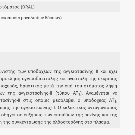
Μοιραζόμαστε μαζί σας γεγονότα της
στόματος (
)
ORAL
πορείας του Galinos.gr από το 2011 μέχρι
σήμερα
υσκευασία μοναδιαίων δόσεων)
ωνιστής των υποδοχέων της αγγειοτασίνης ΙΙ και έχει
 πρόκληση αγγειοδιαστολής και αναστολή της έκκρισης
 ισχυρός, δραστικός μετά την από του στόματος λήψη
ν της αγγειοτασίνης-II (τύπου AT
). Αναμένεται να
1
οτασίνης-II στις οποίες μεσολαβεί ο υποδοχέας AT
,
1
σης της αγγειοτασίνης-II. O εκλεκτικός ανταγωνισμός
) οδηγεί σε αυξήσεις των επιπέδων της ρενίνης και της
ωση της συγκέντρωσης της αλδοστερόνης στο πλάσμα.