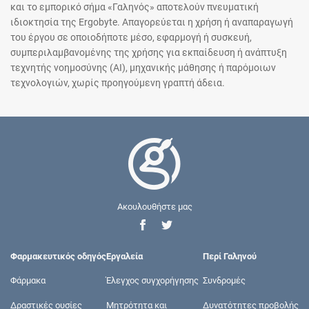
και το εμπορικό σήμα «Γαληνός» αποτελούν πνευματική
ιδιοκτησία της Ergobyte. Απαγορεύεται η χρήση ή αναπαραγωγή
του έργου σε οποιοδήποτε μέσο, εφαρμογή ή συσκευή,
συμπεριλαμβανομένης της χρήσης για εκπαίδευση ή ανάπτυξη
τεχνητής νοημοσύνης (AI), μηχανικής μάθησης ή παρόμοιων
τεχνολογιών, χωρίς προηγούμενη γραπτή άδεια.
Ακουλουθήστε μας
Φαρμακευτικός οδηγός
Εργαλεία
Περί Γαληνού
Φάρμακα
Έλεγχος συγχορήγησης
Συνδρομές
Δραστικές ουσίες
Μητρότητα και
Δυνατότητες προβολής