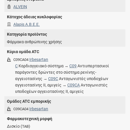
ALVEIN
Κάτοχος άδειας κυκλοφορίας
Alapis A.B.E.E.
Κατηγορία προϊόντος
Φάρμακα ανθρώπινης χρήσης
Κύρια ομάδα ATC
Irbesartan
C09CA04
C
Καρδιαγγειακό σύστημα →
C09
Αντιυπερτασικοί
παράγοντες δρώντες στο σύστημα ρενίνης-
αγγειοτασίνης →
C09C
Ανταγωνιστές υποδοχέων
αγγειοτασίνης ΙΙ, αμιγείς →
C09CA
Ανταγωνιστές
υποδοχέων αγγειοτασίνης ΙΙ, αμιγείς
Ομάδες ATC εμπορικής
Irbesartan
C09CA04
Φαρμακοτεχνική μορφή
Δισκίο (
)
TAB