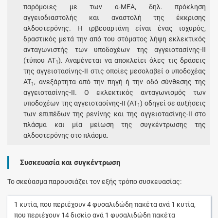
παρόμοιες με των α-ΜΕΑ, δηλ. πρόκληση
αγγειοδιαστολής και αναστολή της έκκρισης
αλδοστερόνης. Η ιρβεσαρτάνη είναι ένας ισχυρός,
δραστικός μετά την από του στόματος λήψη εκλεκτικός
ανταγωνιστής των υποδοχέων της αγγειοτασίνης-II
(τύπου AT
). Αναμένεται να αποκλείει όλες τις δράσεις
1
της αγγειοτασίνης-II στις οποίες μεσολαβεί ο υποδοχέας
AT
, ανεξάρτητα από την πηγή ή την οδό σύνθεσης της
1
αγγειοτασίνης-II. O εκλεκτικός ανταγωνισμός των
υποδοχέων της αγγειοτασίνης-II (AT
) οδηγεί σε αυξήσεις
1
των επιπέδων της ρενίνης και της αγγειοτασίνης-II στο
πλάσμα και μία μείωση της συγκέντρωσης της
αλδοστερόνης στο πλάσμα.
Συσκευασία και συγκέντρωση
Το σκεύασμα παρουσιάζει τον εξής τρόπο συσκευασίας:
1
κυτία
, που περιέχουν
4
φυσαλιδώδη πακέτα
ανά
1
κυτία
,
που περιέχουν
14
δισκίο
ανά
1
φυσαλιδώδη πακέτα