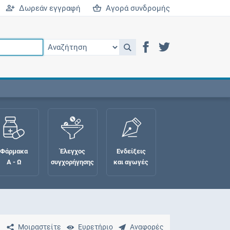
Δωρεάν εγγραφή
Αγορά συνδρομής
Φάρμακα
Έλεγχος
Ενδείξεις
Α - Ω
συγχορήγησης
και αγωγές
Μοιραστείτε
Ευρετήριο
Αναφορές