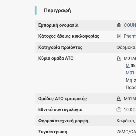
Περιγραφή
Εμπορική ονομασία
COUN
Κάτοχος άδειας κυκλοφορίας
Pharm
Κατηγορία προϊόντος
Φάρμακα
Κύρια ομάδα ATC
M01A
M
Φά
M01
Μη σ
Παρά
Ομάδες ATC εμπορικής
M01A
Εθνικό συνταγολόγιο
10.02
Φαρμακοτεχνική μορφή
Καψάκιο,
Συγκέντρωση
75MG/C