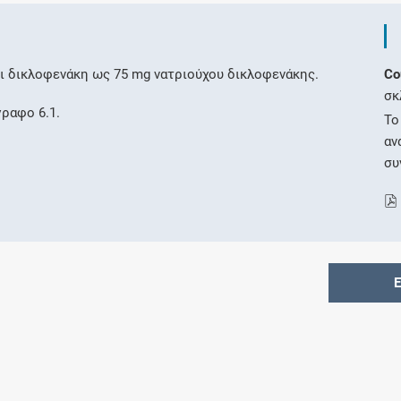
ει δικλοφενάκη ως 75 mg νατριούχου δικλοφενάκης.
Co
σκ
γραφο 6.1.
Το
αν
συ