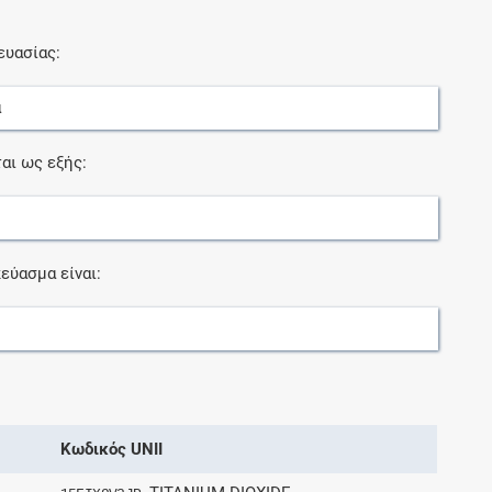
ευασίας:
α
αι ως εξής:
εύασμα είναι:
Κωδικός UNII