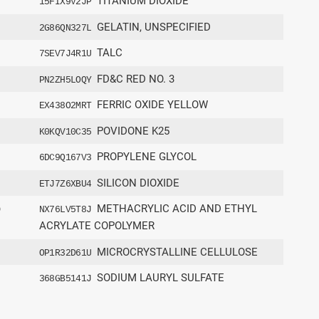
TITANIUM DIOXIDE
15FIX9V2JP
GELATIN, UNSPECIFIED
2G86QN327L
TALC
7SEV7J4R1U
FD&C RED NO. 3
PN2ZH5LOQY
FERRIC OXIDE YELLOW
EX438O2MRT
POVIDONE K25
K0KQV10C35
PROPYLENE GLYCOL
6DC9Q167V3
SILICON DIOXIDE
ETJ7Z6XBU4
ύ
METHACRYLIC ACID AND ETHYL
NX76LV5T8J
ACRYLATE COPOLYMER
MICROCRYSTALLINE CELLULOSE
OP1R32D61U
SODIUM LAURYL SULFATE
368GB5141J