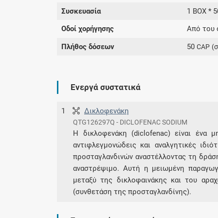
Συσκευασία
1 BOX * 
Οδοί χορήγησης
Από του 
Πλήθος δόσεων
50
CAP
(
Ενεργά συστατικά
1
Δικλοφενάκη
QTG126297Q - DICLOFENAC SODIUM
Η δικλοφενάκη (diclofenac) είναι ένα 
αντιφλεγμονώδεις και αναλγητικές ιδιό
προσταγλανδινών αναστέλλοντας τη δράσ
αναστρέψιμο. Αυτή η μειωμένη παραγωγ
μεταξύ της δικλοφαινάκης και του αρα
(συνθετάση της προσταγλανδίνης).