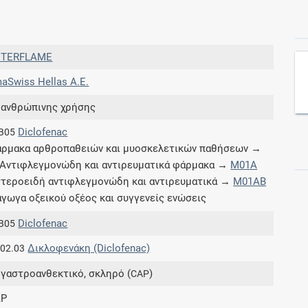
Συνδρομές
TERFLAME
Μάθετε περισσότερα για τα οφέλη και τις
aSwiss Hellas A.E.
επιπλέον παροχές των συνδρομητικών
προγραμμάτων
 ανθρώπινης χρήσης
Diclofenac
B05
ρμακα αρθροπαθειών και μυοσκελετικών παθήσεων →
Αντιφλεγμονώδη και αντιρευματικά φάρμακα →
M01A
Ενδείξεις και αγωγές
τεροειδή αντιφλεγμονώδη και αντιρευματικά →
M01AB
γωγα οξεικού οξέος και συγγενείς ενώσεις
Βρείτε θεραπευτικές ενδείξεις και αγωγές για
νόσους, συμπτώματα και ιατρικές πράξεις
Diclofenac
B05
Δικλοφενάκη (Diclofenac)
.02.03
 γαστροανθεκτικό, σκληρό (
)
CAP
Γνωρίζατε ότι...
AP