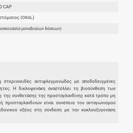
Μοιραζόμαστε μαζί σας γεγονότα της
50 CAP
πορείας του Galinos.gr από το 2011 μέχρι
στόματος (
)
σήμερα
ORAL
συσκευασία μοναδιαίων δόσεων)
μη στερινοειδές αντιφλεγμονώδες με αποδεδειγμένες
τητες. Η δικλοφενάκη αναστέλλει τη βιοσύνθεση των
η της συνθετάσης της προσταγλανδίνης κατά τρόπο μη
ή προσταγλανδινών είναι συνέπεια του ανταγωνισμού
χιδονικού οξέος στη σύνδεση με την κυκλοοξυγονάση