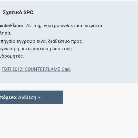
Σχετικό SPC
unterFlame
75 mg, γαστρο-ανθεκτικά καψάκια
ληρά.
 πηγαίο έγγραφο είναι διαθέσιμο προς
άγνωση ή μεταφόρτωση από τους
νδρομητές.
ΠΧΠ 2012: COUNTERFLAME Cap.
Επόμενο
: Διάθεση
>