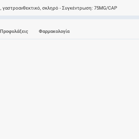
Ελέγξτε την αγωγή σας για αντενδείξεις και
, γαστροανθεκτικό, σκληρό
Συγκέντρωση
75MG/CAP
αλληλεπιδράσεις μεταξύ των φαρμάκων
Προφυλάξεις
Φαρμακολογία
Οι συνταγές μου
Αποθηκεύστε τις συνταγές σας και
μοιραστείτε τις εύκολα και με ασφάλεια
Μητρότητα και φάρμακα
Ενημερωθείτε για την ασφάλεια χορήγησης
ενός φαρμάκου κατά τη διάρκεια της
εγκυμοσύνης ή του θηλασμού