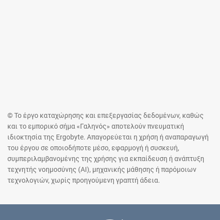
© Το έργο καταχώρησης και επεξεργασίας δεδομένων, καθώς
και το εμπορικό σήμα «Γαληνός» αποτελούν πνευματική
ιδιοκτησία της Ergobyte. Απαγορεύεται η χρήση ή αναπαραγωγή
του έργου σε οποιοδήποτε μέσο, εφαρμογή ή συσκευή,
συμπεριλαμβανομένης της χρήσης για εκπαίδευση ή ανάπτυξη
τεχνητής νοημοσύνης (AI), μηχανικής μάθησης ή παρόμοιων
τεχνολογιών, χωρίς προηγούμενη γραπτή άδεια.