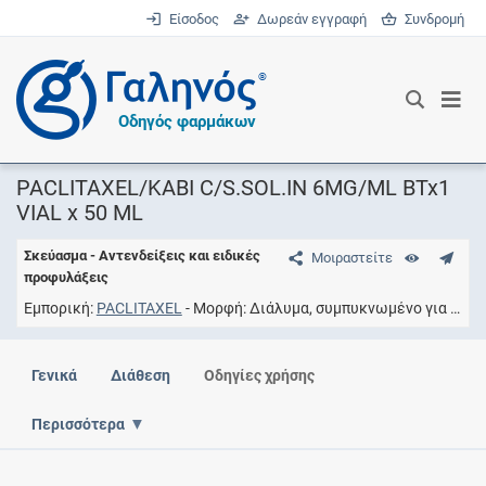
Είσοδος
Δωρεάν εγγραφή
Συνδρομή
®
Οδηγός φαρμάκων
PACLITAXEL/KABI C/S.SOL.IN 6MG/ML BTx1
VIAL x 50 ML
Σκεύασμα - Αντενδείξεις και ειδικές
Μοιραστείτε
προφυλάξεις
Εμπορική
PACLITAXEL
Μορφή
Διάλυμα, συμπυκνωμένο για παρασκευή διαλύματος προς έγχυση
Γενικά
Διάθεση
Οδηγίες χρήσης
Περισσότερα