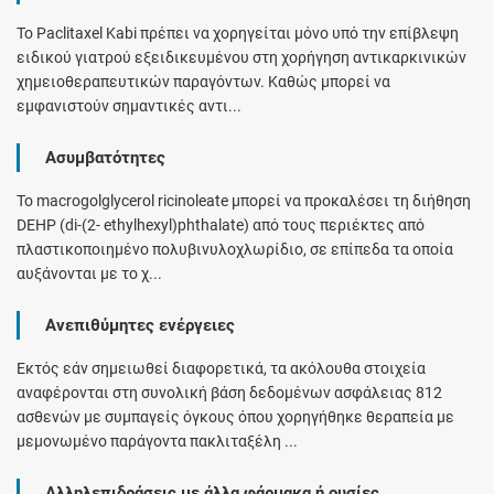
Το Paclitaxel Kabi πρέπει να χορηγείται μόνο υπό την επίβλεψη
ειδικού γιατρού εξειδικευμένου στη χορήγηση αντικαρκινικών
χημειοθεραπευτικών παραγόντων. Καθώς μπορεί να
εμφανιστούν σημαντικές αντι...
Ασυμβατότητες
Το macrogolglycerol ricinoleate μπορεί να προκαλέσει τη διήθηση
DEHP (di-(2- ethylhexyl)phthalate) από τους περιέκτες από
πλαστικοποιημένο πολυβινυλοχλωρίδιο, σε επίπεδα τα οποία
αυξάνονται με το χ...
Ανεπιθύμητες ενέργειες
Εκτός εάν σημειωθεί διαφορετικά, τα ακόλουθα στοιχεία
αναφέρονται στη συνολική βάση δεδομένων ασφάλειας 812
ασθενών με συμπαγείς όγκους όπου χορηγήθηκε θεραπεία με
μεμονωμένο παράγοντα πακλιταξέλη ...
Αλληλεπιδράσεις με άλλα φάρμακα ή ουσίες