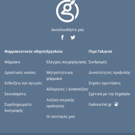
Ακουλουθήστε μας
Φαρμακευτικός οδηγός
Εργαλεία
Περί Γαληνού
Φάρμακα
Έλεγχος συγχορήγησης
Συνδρομές
Δραστικές ουσίες
Μητρότητα και
Δυνατότητες προβολής
φάρμακα
Ενδείξεις και αγωγές
Συχνές ερωτήσεις
Αλλεργίες / Δυσανεξίες
Σκευάσματα
Σχετικά με την Ergobyte
Λεξικό ιατρικής
Συμπληρώματα
GalinosVet.gr
ορολογίας
διατροφής
Οι συνταγές μου