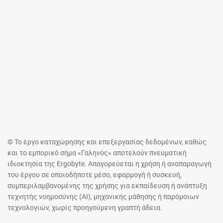
© Το έργο καταχώρησης και επεξεργασίας δεδομένων, καθώς
και το εμπορικό σήμα «Γαληνός» αποτελούν πνευματική
ιδιοκτησία της Ergobyte. Απαγορεύεται η χρήση ή αναπαραγωγή
του έργου σε οποιοδήποτε μέσο, εφαρμογή ή συσκευή,
συμπεριλαμβανομένης της χρήσης για εκπαίδευση ή ανάπτυξη
τεχνητής νοημοσύνης (AI), μηχανικής μάθησης ή παρόμοιων
τεχνολογιών, χωρίς προηγούμενη γραπτή άδεια.