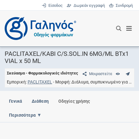
Είσοδος
Δωρεάν εγγραφή
Συνδρομή
®
Οδηγός φαρμάκων
PACLITAXEL/KABI C/S.SOL.IN 6MG/ML BTx1
VIAL x 50 ML
Σκεύασμα - Φαρμακολογικές ιδιότητες
Μοιραστείτε
Εμπορική
PACLITAXEL
Μορφή
Διάλυμα, συμπυκνωμένο για παρασκευή διαλύματος προς έγχυση
Γενικά
Διάθεση
Οδηγίες χρήσης
Περισσότερα