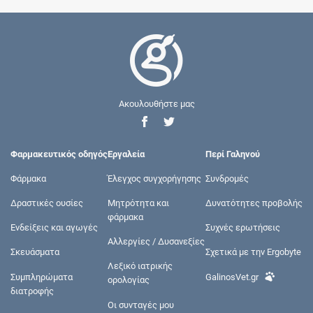
Ακουλουθήστε μας
Φαρμακευτικός οδηγός
Εργαλεία
Περί Γαληνού
Φάρμακα
Έλεγχος συγχορήγησης
Συνδρομές
Δραστικές ουσίες
Μητρότητα και
Δυνατότητες προβολής
φάρμακα
Ενδείξεις και αγωγές
Συχνές ερωτήσεις
Αλλεργίες / Δυσανεξίες
Σκευάσματα
Σχετικά με την Ergobyte
Λεξικό ιατρικής
Συμπληρώματα
GalinosVet.gr
ορολογίας
διατροφής
Οι συνταγές μου