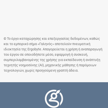
© Το έργο καταχώρησης και επεξεργασίας δεδομένων, καθώς
και το εμπορικό σήμα «Γαληνός» αποτελούν πνευματική
ιδιοκτησία της Ergobyte. Απαγορεύεται η χρήση ή αναπαραγωγή
του έργου σε οποιοδήποτε μέσο, εφαρμογή ή συσκευή,
συμπεριλαμβανομένης της χρήσης για εκπαίδευση ή ανάπτυξη
τεχνητής νοημοσύνης (AI), μηχανικής μάθησης ή παρόμοιων
τεχνολογιών, χωρίς προηγούμενη γραπτή άδεια.