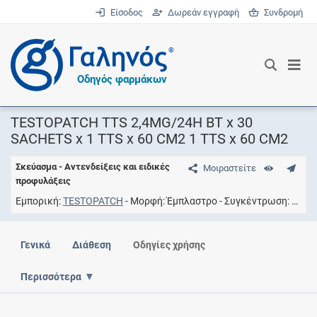
Είσοδος
Δωρεάν εγγραφή
Συνδρομή
®
Οδηγός φαρμάκων
TESTOPATCH TTS 2,4MG/24H BT x 30
SACHETS x 1 TTS x 60 CM2 1 TTS x 60 CM2
Σκεύασμα - Αντενδείξεις και ειδικές
Μοιραστείτε
προφυλάξεις
Εμπορική
TESTOPATCH
Μορφή
Έμπλαστρο
Συγκέντρωση
2.4M
Γενικά
Διάθεση
Οδηγίες χρήσης
Περισσότερα