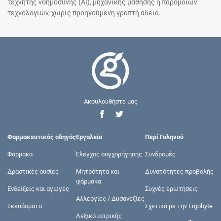
τεχνητής νοημοσύνης (AI), μηχανικής μάθησης ή παρόμοιων
τεχνολογιών, χωρίς προηγούμενη γραπτή άδεια.
Ακουλουθήστε μας
Φαρμακευτικός οδηγός
Εργαλεία
Περί Γαληνού
Φάρμακα
Έλεγχος συγχορήγησης
Συνδρομές
Δραστικές ουσίες
Μητρότητα και
Δυνατότητες προβολής
φάρμακα
Ενδείξεις και αγωγές
Συχνές ερωτήσεις
Αλλεργίες / Δυσανεξίες
Σκευάσματα
Σχετικά με την Ergobyte
Λεξικό ιατρικής