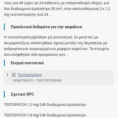
τους για 48 ώρες σε 24 ασθενείς με υπογοναδισμό οδηγεί, για
δύο διαδερμικά έμπλαστρα 30 cm², στην απελευθέρωση 2 x 1,2
mg τεστοστερόνης ανά 24 ...
Προκλινικά δεδομένα για την ασφάλεια
Η τεστοστερόνη βρέθηκε μη γονοτοξική. Σε μελέτες με
πειραματόζωα, αποδείχθηκε σχέση μεταξύ της θεραπείας με
ανδρογόνα και συγκεκριμένων μορφών καρκίνου. Τα στοιχεία
που ελήφθησαν από αρουραίους κατ...
Ενεργά συστατικά
1
Τεστοστερόνη
3XMK78S47O - TESTOSTERONE
Σχετικό SPC
TESTOPATCH 1,2 mg/24h διαδερμικό έμπλαστρο.
TESTOPATCH 1,8 mg/24h διαδερμικό έμπλαστρο.