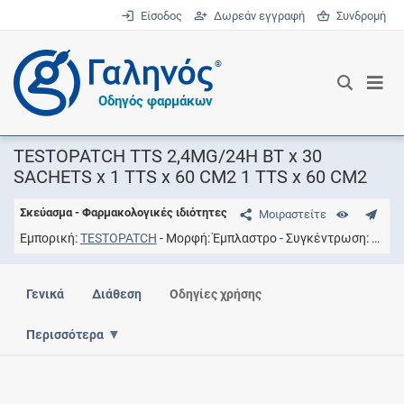
Είσοδος
Δωρεάν εγγραφή
Συνδρομή
®
Οδηγός φαρμάκων
TESTOPATCH TTS 2,4MG/24H BT x 30
SACHETS x 1 TTS x 60 CM2 1 TTS x 60 CM2
Σκεύασμα - Φαρμακολογικές ιδιότητες
Μοιραστείτε
Εμπορική
TESTOPATCH
Μορφή
Έμπλαστρο
Συγκέντρωση
2.4M
Γενικά
Διάθεση
Οδηγίες χρήσης
Περισσότερα