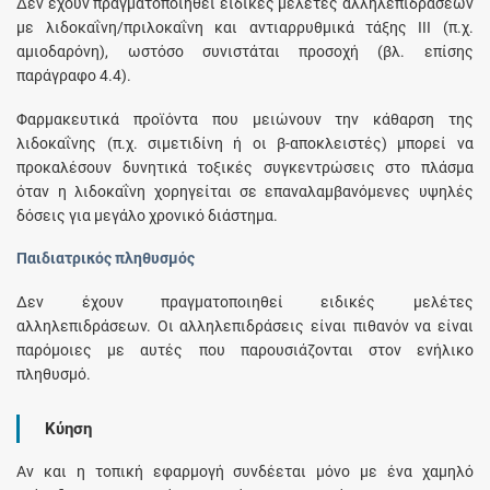
Δεν έχουν πραγματοποιηθεί ειδικές μελέτες αλληλεπιδράσεων
με λιδοκαΐνη/πριλοκαΐνη και αντιαρρυθμικά τάξης ΙΙΙ (π.χ.
αμιοδαρόνη), ωστόσο συνιστάται προσοχή (βλ. επίσης
παράγραφο 4.4).
Φαρμακευτικά προϊόντα που μειώνουν την κάθαρση της
λιδοκαΐνης (π.χ. σιμετιδίνη ή οι β-αποκλειστές) μπορεί να
προκαλέσουν δυνητικά τοξικές συγκεντρώσεις στο πλάσμα
όταν η λιδοκαΐνη χορηγείται σε επαναλαμβανόμενες υψηλές
δόσεις για μεγάλο χρονικό διάστημα.
Παιδιατρικός πληθυσμός
Δεν έχουν πραγματοποιηθεί ειδικές μελέτες
αλληλεπιδράσεων. Οι αλληλεπιδράσεις είναι πιθανόν να είναι
παρόμοιες με αυτές που παρουσιάζονται στον ενήλικο
πληθυσμό.
Κύηση
Αν και η τοπική εφαρμογή συνδέεται μόνο με ένα χαμηλό