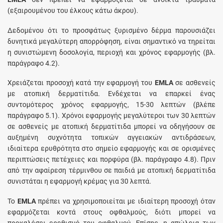
(εξαιρουμένου του έλκους κάτω άκρου).
Δεδομένου ότι το προσφάτως ξυρισμένο δέρμα παρουσιάζει
δυνητικά μεγαλύτερη απορρόφηση, είναι σημαντικό να τηρείται
η συνιστώμενη δοσολογία, περιοχή και χρόνος εφαρμογής (βλ.
παράγραφο 4.2).
Χρειάζεται προσοχή κατά την εφαρμογή του
EMLA
σε ασθενείς
με ατοπική δερματίτιδα. Ενδέχεται να επαρκεί ένας
συντομότερος χρόνος εφαρμογής, 15-30 λεπτών (βλέπε
παράγραφο 5.1). Χρόνοι εφαρμογής μεγαλύτεροι των 30 λεπτών
σε ασθενείς με ατοπική δερματίτιδα μπορεί να οδηγήσουν σε
αυξημένη συχνότητα τοπικών αγγειακών αντιδράσεων,
ιδιαίτερα ερυθρότητα στο σημείο εφαρμογής και σε ορισμένες
περιπτώσεις πετέχειες και πορφύρα (βλ. παράγραφο 4.8). Πριν
από την αφαίρεση τέρμινθου σε παιδιά με ατοπική δερματίτιδα
συνιστάται η εφαρμογή κρέμας για 30 λεπτά.
Το
EMLA
πρέπει να χρησιμοποιείται με ιδιαίτερη προσοχή όταν
εφαρμόζεται κοντά στους οφθαλμούς, διότι μπορεί να
προκαλέσει ερεθισμό του οφθαλμού. Επίσης, η απώλεια των