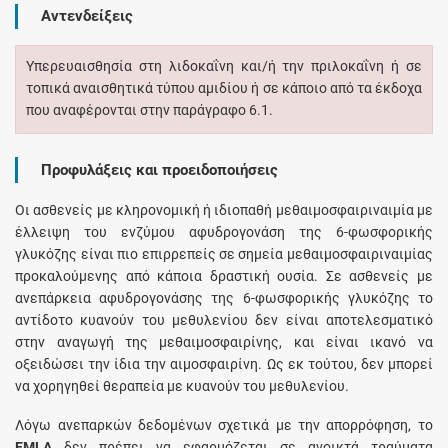
Αντενδείξεις
Υπερευαισθησία στη λιδοκαΐνη και/ή την πριλοκαΐνη ή σε
τοπικά αναισθητικά τύπου αμιδίου ή σε κάποιο από τα έκδοχα
που αναφέρονται στην παράγραφο 6.1.
Προφυλάξεις και προειδοποιήσεις
Οι ασθενείς με κληρονομική ή ιδιοπαθή μεθαιμοσφαιριναιμία με
έλλειψη του ενζύμου αφυδρογονάση της 6-φωσφορικής
γλυκόζης είναι πιο επιρρεπείς σε σημεία μεθαιμοσφαιριναιμίας
προκαλούμενης από κάποια δραστική ουσία. Σε ασθενείς με
ανεπάρκεια αφυδρογονάσης της 6-φωσφορικής γλυκόζης το
αντίδοτο κυανούν του μεθυλενίου δεν είναι αποτελεσματικό
στην αναγωγή της μεθαιμοσφαιρίνης, και είναι ικανό να
οξειδώσει την ίδια την αιμοσφαιρίνη. Ως εκ τούτου, δεν μπορεί
να χορηγηθεί θεραπεία με κυανούν του μεθυλενίου.
Λόγω ανεπαρκών δεδομένων σχετικά με την απορρόφηση, το
EMLA
δεν πρέπει να εφαρμόζεται σε ανοικτά τραύματα