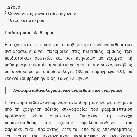
1
Δέρμα
2
Βλεννογόνος γεννητικών οργάνων
3
Έλκος κάτω άκρου
Παιδιατρικός πληθυσμός
Η συχνότητα, ο τύπος και η σοβαρότητα των ανεπιθύμητων
αντιδράσεων είναι παρόμοιες στις ηλικιακές ομάδες των
παιδιατρικών ασθενών και των ενηλίκων, με εξαίρεση τη
μεθαιμοσφαιριναιμία, η οποία παρατηρείται πιο συχνά, συνήθως
σε συνδυασμό με υπερδοσολογία (βλέπε παράγραφο 4.9), σε
νεογνά και βρέφη ηλικίας 0 έως 12 μηνών.
Αναφορά πιθανολογούμενων ανεπιθύμητων ενεργειών
Η αναφορά πιθανολογούμενων ανεπιθύμητων ενεργειών μετά
από τη χορήγηση άδειας κυκλοφορίας του φαρμακευτικού
προϊόντος είναι σημαντική. Επιτρέπει τη συνεχή
παρακολούθηση της σχέσης οφέλους-κινδύνου του
φαρμακευτικού προϊόντος. Ζητείται από τους επαγγελματίες
του τομέα της υγειονομικής περίθαλψης να αναφέρουν