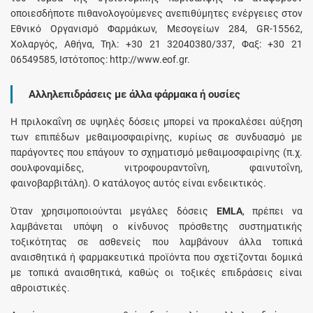
οποιεσδήποτε πιθανολογούμενες ανεπιθύμητες ενέργειες στον
Εθνικό Οργανισμό Φαρμάκων, Μεσογείων 284, GR-15562,
Χολαργός, Αθήνα, Τηλ: +30 21 32040380/337, Φαξ: +30 21
06549585, Ιστότοπος: http://www.eof.gr.
Αλληλεπιδράσεις με άλλα φάρμακα ή ουσίες
Η πριλοκαΐνη σε υψηλές δόσεις μπορεί να προκαλέσει αύξηση
των επιπέδων μεθαιμοσφαιρίνης, κυρίως σε συνδυασμό με
παράγοντες που επάγουν το σχηματισμό μεθαιμοσφαιρίνης (π.χ.
σουλφοναμίδες, νιτροφουραντοΐνη, φαινυτοΐνη,
φαινοβαρβιτάλη). Ο κατάλογος αυτός είναι ενδεικτικός.
Όταν χρησιμοποιούνται μεγάλες δόσεις
EMLA
, πρέπει να
λαμβάνεται υπόψη ο κίνδυνος πρόσθετης συστηματικής
τοξικότητας σε ασθενείς που λαμβάνουν άλλα τοπικά
αναισθητικά ή φαρμακευτικά προϊόντα που σχετίζονται δομικά
με τοπικά αναισθητικά, καθώς οι τοξικές επιδράσεις είναι
αθροιστικές.