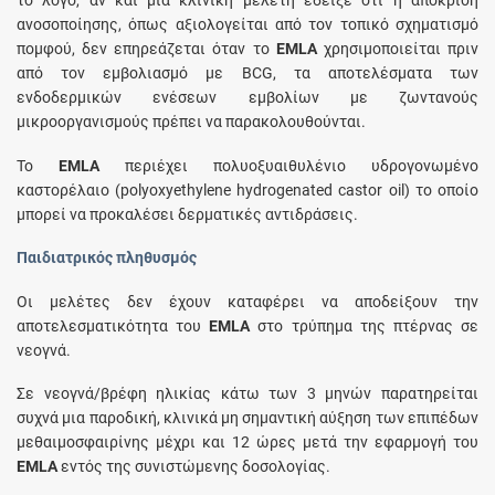
το λόγο, αν και μία κλινική μελέτη έδειξε ότι η απόκριση
ανοσοποίησης, όπως αξιολογείται από τον τοπικό σχηματισμό
πομφού, δεν επηρεάζεται όταν το
EMLA
χρησιμοποιείται πριν
από τον εμβολιασμό με BCG, τα αποτελέσματα των
ενδοδερμικών ενέσεων εμβολίων με ζωντανούς
μικροοργανισμούς πρέπει να παρακολουθούνται.
Το
EMLA
περιέχει πολυοξυαιθυλένιο υδρογονωμένο
καστορέλαιο (polyoxyethylene hydrogenated castor oil) το οποίο
μπορεί να προκαλέσει δερματικές αντιδράσεις.
Παιδιατρικός πληθυσμός
Οι μελέτες δεν έχουν καταφέρει να αποδείξουν την
αποτελεσματικότητα του
EMLA
στο τρύπημα της πτέρνας σε
νεογνά.
Σε νεογνά/βρέφη ηλικίας κάτω των 3 μηνών παρατηρείται
συχνά μια παροδική, κλινικά μη σημαντική αύξηση των επιπέδων
μεθαιμοσφαιρίνης μέχρι και 12 ώρες μετά την εφαρμογή του
EMLA
εντός της συνιστώμενης δοσολογίας.