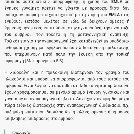
επίπεδο συστηματικής απορρόφησης, η χρήση του
EMLA
σε
έγκυες γυναίκες πρέπει να γίνεται με προσοχή, διότι δεν
υπάρχουν επαρκή στοιχεία σχετικά με τη χρήση του
EMLA
στις
εγκύους. Ωστόσο, μελέτες σε ζώα δε δείχνουν άμεσες ή
έμμεσες αρνητικές επιπτώσεις στην εγκυμοσύνη, την ανάπτυξη
του εμβρύου, τον τοκετό ή τη μεταγεννητική ανάπτυξη.
Τοξικότητα για την αναπαραγωγή έχει καταδειχθεί με υποδόρια/
ενδομυϊκή χορήγηση υψηλών δόσεων λιδοκαΐνης ή πριλοκαϊνης
που υπερβαίνουν κατά πολύ την έκθεση από την τοπική
εφαρμογή (βλ. παράγραφο 5.3).
Η λιδοκαΐνη και η πριλοκαΐνη διαπερνούν τον φραγμό του
πλακούντα και μπορεί να απορροφώνται από τους ιστούς του
εμβρύου. Είναι λογικό να υποτεθεί ότι λιδοκαΐνη και πριλοκαΐνη
έχουν χρησιμοποιηθεί σε μεγάλο αριθμό έγκυων γυναικών και
γυναικών σε αναπαραγωγική ηλικία. Δεν έχουν αναφερθεί μέχρι
τώρα ειδικές διαταραχές στην αναπαραγωγική διαδικασία, π.χ.
αυξημένη επίπτωση δυσπλασιών ή άλλες άμεσες ή έμμεσες
επιβλαβείς επιδράσεις στο έμβρυο.
Γαλουχία