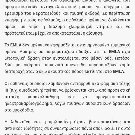
προστατευτικών αντανακλαστικών μπορεί να οδηγήσει σε
ερεθισμό του κερατοειδούς και πιθανή εκδορά. Σε περίπτωση
επαφής με τους οφθαλμούς, ο οφθαλμός πρέπει να ξεπλένεται
άμεσα με νερό ή διάλυμα χλωριούχου νατρίου και να
προστατεύεται μέχρι να αποκατασταθεί η αίσθηση.
Το
EMLA
δεν πρέπει να εφαρμόζεται σε επηρεασμένο τυμπανικό
υμένα. Δοκιμές σε πειραματόζωα έδειξαν ότι το
EMLA
έχει
ωτοτοξική δράση όταν ενσταλάζεται στο μέσον ούς. Ωστόσο,
ζώα με ακέραιο τυμπανικό υμένα δε παρουσιάζουν καμία
διαταραχή όταν ο έξω ακουστικός πόρος εκτίθεται στο
EMLA
.
Οι ασθενείς οι οποίοι λαμβάνουν αντιαρρυθμικά φάρμακα τάξης
ΙΙΙ (π.χ. αμιοδαρόνη) πρέπει να βρίσκονται κάτω από προσεκτική
ιατρική παρακολούθηση και να πραγματοποιείται
ηλεκτροκαρδιογράφημα, λόγω πιθανών αθροιστικών δράσεων
στο μυοκάρδιο.
Η λιδοκαΐνη και η πριλοκαΐνη έχουν βακτηριοκτόνες και
αντιϊικές ιδιότητες σε συγκεντρώσεις πάνω από 0,5-2%. Γι’ αυτό