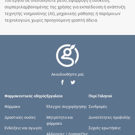
του έργου σε οποιοδήποτε μέσο, εφαρμογή ή συσκευή,
συμπεριλαμβανομένης της χρήσης για εκπαίδευση ή ανάπτυξη
τεχνητής νοημοσύνης (AI), μηχανικής μάθησης ή παρόμοιων
τεχνολογιών, χωρίς προηγούμενη γραπτή άδεια.
Ακουλουθήστε μας
Φαρμακευτικός οδηγός
Εργαλεία
Περί Γαληνού
Φάρμακα
Έλεγχος συγχορήγησης
Συνδρομές
Δραστικές ουσίες
Μητρότητα και
Δυνατότητες προβολής
φάρμακα
Ενδείξεις και αγωγές
Συχνές ερωτήσεις
Αλλεργίες / Δυσανεξίες