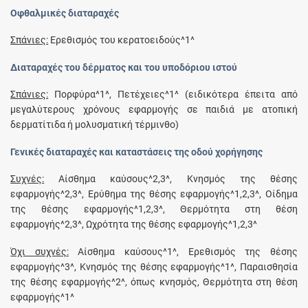
Οφθαλμικές διαταραχές
Σπάνιες:
Ερεθισμός του κερατοειδούς^1^
Διαταραχές του δέρματος και του υποδόριου ιστού
Σπάνιες:
Πορφύρα^1^, Πετέχειες^1^ (ειδικότερα έπειτα από
μεγαλύτερους χρόνους εφαρμογής σε παιδιά με ατοπική
δερματίτιδα ή μολυσματική τέρμινθο)
Γενικές διαταραχές και καταστάσεις της οδού χορήγησης
Συχνές:
Αίσθημα καύσους^2,3^, Κνησμός της θέσης
εφαρμογής^2,3^, Ερύθημα της θέσης εφαρμογής^1,2,3^, Οίδημα
της θέσης εφαρμογής^1,2,3^, Θερμότητα στη θέση
εφαρμογής^2,3^, Ωχρότητα της θέσης εφαρμογής^1,2,3^
Όχι συχνές:
Αίσθημα καύσους^1^, Ερεθισμός της θέσης
εφαρμογής^3^, Κνησμός της θέσης εφαρμογής^1^, Παραισθησία
της θέσης εφαρμογής^2^, όπως κνησμός, Θερμότητα στη θέση
εφαρμογής^1^