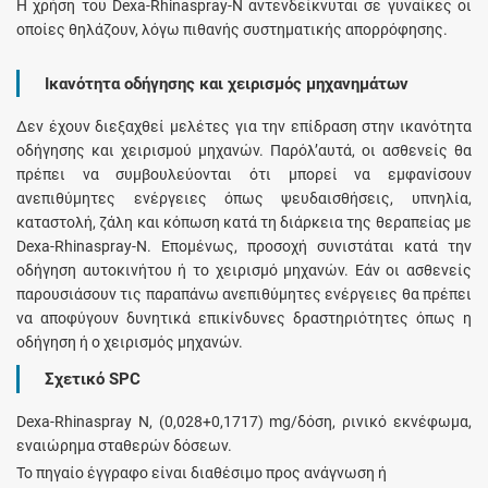
Η χρήση του Dexa-Rhinaspray-N αντενδείκνυται σε γυναίκες οι
οποίες θηλάζουν, λόγω πιθανής συστηματικής απορρόφησης.
Ικανότητα οδήγησης και χειρισμός μηχανημάτων
Δεν έχουν διεξαχθεί μελέτες για την επίδραση στην ικανότητα
οδήγησης και χειρισμού μηχανών. Παρόλ’αυτά, οι ασθενείς θα
πρέπει να συμβουλεύονται ότι μπορεί να εμφανίσουν
ανεπιθύμητες ενέργειες όπως ψευδαισθήσεις, υπνηλία,
καταστολή, ζάλη και κόπωση κατά τη διάρκεια της θεραπείας με
Dexa-Rhinaspray-N. Επομένως, προσοχή συνιστάται κατά την
οδήγηση αυτοκινήτου ή το χειρισμό μηχανών. Εάν οι ασθενείς
παρουσιάσουν τις παραπάνω ανεπιθύμητες ενέργειες θα πρέπει
να αποφύγουν δυνητικά επικίνδυνες δραστηριότητες όπως η
οδήγηση ή ο χειρισμός μηχανών.
Σχετικό SPC
Dexa-Rhinaspray Ν, (0,028+0,1717) mg/δόση, ρινικό εκνέφωμα,
εναιώρημα σταθερών δόσεων.
Το πηγαίο έγγραφο είναι διαθέσιμο προς ανάγνωση ή