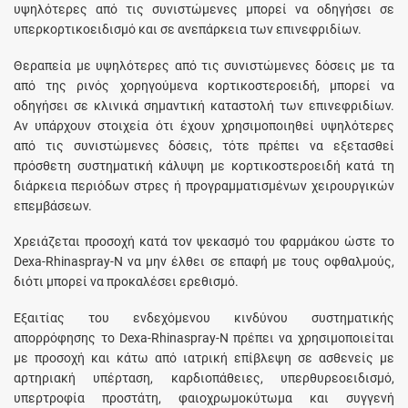
υψηλότερες από τις συνιστώμενες μπορεί να οδηγήσει σε
υπερκορτικοειδισμό και σε ανεπάρκεια των επινεφριδίων.
Θεραπεία με υψηλότερες από τις συνιστώμενες δόσεις με τα
από της ρινός χορηγούμενα κορτικοστεροειδή, μπορεί να
οδηγήσει σε κλινικά σημαντική καταστολή των επινεφριδίων.
Αν υπάρχουν στοιχεία ότι έχουν χρησιμοποιηθεί υψηλότερες
από τις συνιστώμενες δόσεις, τότε πρέπει να εξετασθεί
πρόσθετη συστηματική κάλυψη με κορτικοστεροειδή κατά τη
διάρκεια περιόδων στρες ή προγραμματισμένων χειρουργικών
επεμβάσεων.
Χρειάζεται προσοχή κατά τον ψεκασμό του φαρμάκου ώστε το
Dexa-Rhinaspray-N να μην έλθει σε επαφή με τους οφθαλμούς,
διότι μπορεί να προκαλέσει ερεθισμό.
Εξαιτίας του ενδεχόμενου κινδύνου συστηματικής
απορρόφησης το Dexa-Rhinaspray-N πρέπει να χρησιμοποιείται
με προσοχή και κάτω από ιατρική επίβλεψη σε ασθενείς με
αρτηριακή υπέρταση, καρδιοπάθειες, υπερθυρεοειδισμό,
υπερτροφία προστάτη, φαιοχρωμοκύτωμα και συγγενή