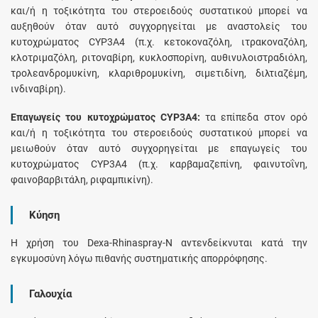
και/ή η τοξικότητα του στεροειδούς συστατικού μπορεί να
αυξηθούν όταν αυτό συγχορηγείται με αναστολείς του
κυτοχρώματος CYP3A4 (π.χ. κετοκοναζόλη, ιτρακοναζόλη,
κλοτριμαζόλη, ριτοναβίρη, κυκλοσπορίνη, αυθινυλοιστραδιόλη,
τρολεανδρομυκίνη, κλαριθρομυκίνη, σιμετιδίνη, διλτιαζέμη,
ινδιναβίρη).
Επαγωγείς του κυτοχρώματος CYP3A4:
τα επίπεδα στον ορό
και/ή η τοξικότητα του στεροειδούς συστατικού μπορεί να
μειωθούν όταν αυτό συγχορηγείται με επαγωγείς του
κυτοχρώματος CYP3A4 (π.χ. καρβαμαζεπίνη, φαινυτοΐνη,
φαινοβαρβιτάλη, ριφαμπικίνη).
Κύηση
Η χρήση του Dexa-Rhinaspray-N αντενδείκνυται κατά την
εγκυμοσύνη λόγω πιθανής συστηματικής απορρόφησης.
Γαλουχία