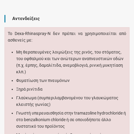
Αντενδείξεις
Το Dexa-Rhinaspray-N δεν πρέπει να χρησιμοποιείται από
ασθενείς με:
Μη θεραπευμένες λοιμώξεις της ρινός, του στόματος,
του οφθαλμού και των ανώτερων αναπνευστικών οδών
(π.χ. έρπης, δαμαλίτιδα, ανεμοβλογιά, ρινική μυκητίαση
κλπ.)
Φυματίωση των πνευμόνων
Ξηρά ρινίτιδα
Γλαύκωμα (συμπεριλαμβανομένου του γλαυκώματος
κλειστής γωνίας)
Γνωστή υπερευαισθησία στην tramazoline hydrochloride ή
στο benzalkonium chloride ή σε οποιοδήποτε άλλο
συστατικό του προϊόντος