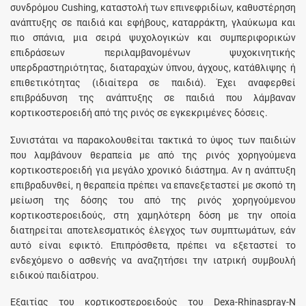
συνδρόμου Cushing, καταστολή των επινεφριδίων, καθυστέρηση
ανάπτυξης σε παιδιά και εφήβους, καταρράκτη, γλαύκωμα και
πιο σπάνια, μια σειρά ψυχολογικών και συμπεριφορικών
επιδράσεων περιλαμβανομένων ψυχοκινητικής
υπερδραστηριότητας, διαταραχών ύπνου, άγχους, κατάθλιψης ή
επιθετικότητας (ιδιαίτερα σε παιδιά). Έχει αναφερθεί
επιβράδυνση της ανάπτυξης σε παιδιά που λάμβαναν
κορτικοστεροειδή από της ρινός σε εγκεκριμένες δόσεις.
Συνιστάται να παρακολουθείται τακτικά το ύψος των παιδιών
που λαμβάνουν θεραπεία με από της ρινός χορηγούμενα
κορτικοστεροειδή για μεγάλο χρονικό διάστημα. Αν η ανάπτυξη
επιβραδυνθεί, η θεραπεία πρέπει να επανεξεταστεί με σκοπό τη
μείωση της δόσης του από της ρινός χορηγούμενου
κορτικοστεροειδούς, στη χαμηλότερη δόση με την οποία
διατηρείται αποτελεσματικός έλεγχος των συμπτωμάτων, εάν
αυτό είναι εφικτό. Επιπρόσθετα, πρέπει να εξεταστεί το
ενδεχόμενο ο ασθενής να αναζητήσει την ιατρική συμβουλή
ειδικού παιδίατρου.
Εξαιτίας του κορτικοστεροειδούς του Dexa-Rhinaspray-N