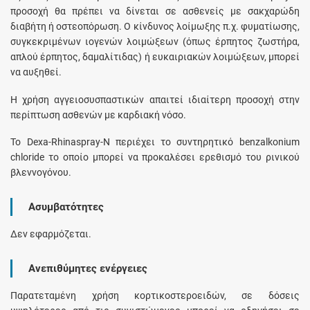
προσοχή θα πρέπει να δίνεται σε ασθενείς με σακχαρώδη
διαβήτη ή οστεοπόρωση. Ο κίνδυνος λοίμωξης π.χ. φυματίωσης,
συγκεκριμένων ιογενών λοιμώξεων (όπως έρπητος ζωστήρα,
απλού έρπητος, δαμαλίτιδας) ή ευκαιριακών λοιμώξεων, μπορεί
να αυξηθεί.
Η χρήση αγγειοσυσπαστικών απαιτεί ιδιαίτερη προσοχή στην
περίπτωση ασθενών με καρδιακή νόσο.
Το Dexa-Rhinaspray-N περιέχει το συντηρητικό benzalkonium
chloride το οποίο μπορεί να προκαλέσει ερεθισμό του ρινικού
βλεννογόνου.
Ασυμβατότητες
Δεν εφαρμόζεται.
Ανεπιθύμητες ενέργειες
Παρατεταμένη χρήση κορτικοστεροειδών, σε δόσεις