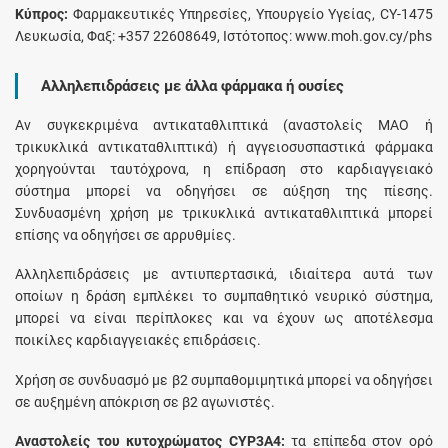
Κύπρος:
Φαρμακευτικές Υπηρεσίες, Υπουργείο Υγείας, CY-1475
Λευκωσία, Φαξ: +357 22608649, Ιστότοπος: www.moh.gov.cy/phs
Αλληλεπιδράσεις με άλλα φάρμακα ή ουσίες
Αν συγκεκριμένα αντικαταθλιπτικά (αναστολείς ΜΑΟ ή
τρικυκλικά αντικαταθλιπτικά) ή αγγειοσυσπαστικά φάρμακα
χορηγούνται ταυτόχρονα, η επίδραση στο καρδιαγγειακό
σύστημα μπορεί να οδηγήσει σε αύξηση της πίεσης.
Συνδυασμένη χρήση με τρικυκλικά αντικαταθλιπτικά μπορεί
επίσης να οδηγήσει σε αρρυθμίες.
Αλληλεπιδράσεις με αντιυπερτασικά, ιδιαίτερα αυτά των
οποίων η δράση εμπλέκει το συμπαθητικό νευρικό σύστημα,
μπορεί να είναι περίπλοκες και να έχουν ως αποτέλεσμα
ποικίλες καρδιαγγειακές επιδράσεις.
Χρήση σε συνδυασμό με β2 συμπαθομιμητικά μπορεί να οδηγήσει
σε αυξημένη απόκριση σε β2 αγωνιστές.
Αναστολείς του κυτοχρώματος CYP3A4:
τα επίπεδα στον ορό