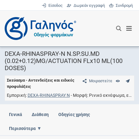
Είσοδος
Δωρεάν εγγραφή
Συνδρομή
®
Οδηγός φαρμάκων
DEXA-RHINASPRAY-N N.SP.SU.MD
(0.02+0.12)MG/ACTUATION FLx10 ML(100
DOSES)
Σκεύασμα - Αντενδείξεις και ειδικές
Μοιραστείτε
προφυλάξεις
Εμπορική
DEXA-RHINASPRAY Ν
Μορφή
Ρινικό εκνέφωμα, εναιώρημα σταθερών δόσεων
Γενικά
Διάθεση
Οδηγίες χρήσης
Περισσότερα