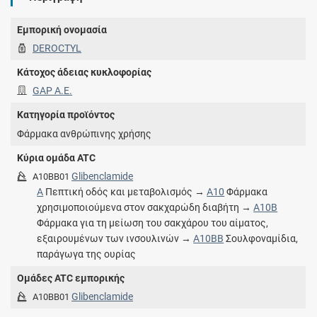
Εμπορική ονομασία
DEROCTYL
Κάτοχος άδειας κυκλοφορίας
GAP Α.Ε.
Κατηγορία προϊόντος
Φάρμακα ανθρώπινης χρήσης
Κύρια ομάδα ATC
Glibenclamide
A10BB01
A
Πεπτική οδός και μεταβολισμός →
A10
Φάρμακα
χρησιμοποιούμενα στον σακχαρώδη διαβήτη →
A10B
Φάρμακα για τη μείωση του σακχάρου του αίματος,
εξαιρουμένων των ινσουλινών →
A10BB
Σουλφοναμίδια,
παράγωγα της ουρίας
Ομάδες ATC εμπορικής
Glibenclamide
A10BB01