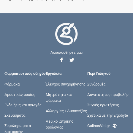
Ακουλουθήστε μας
Φαρμακευτικός οδηγός
Εργαλεία
Περί Γαληνού
Φάρμακα
Έλεγχος συγχορήγησης
Συνδρομές
Δραστικές ουσίες
Μητρότητα και
Δυνατότητες προβολής
φάρμακα
Ενδείξεις και αγωγές
Συχνές ερωτήσεις
Αλλεργίες / Δυσανεξίες
Σκευάσματα
Σχετικά με την Ergobyte
Λεξικό ιατρικής
Συμπληρώματα
GalinosVet.gr
ορολογίας
διατροφής