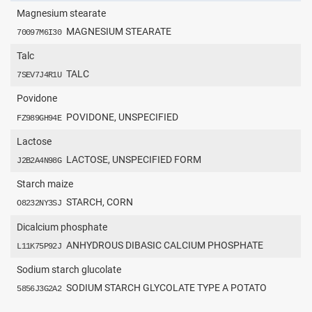
Magnesium stearate
MAGNESIUM STEARATE
70097M6I30
Talc
TALC
7SEV7J4R1U
Povidone
POVIDONE, UNSPECIFIED
FZ989GH94E
Lactose
LACTOSE, UNSPECIFIED FORM
J2B2A4N98G
Starch maize
STARCH, CORN
O8232NY3SJ
Dicalcium phosphate
ANHYDROUS DIBASIC CALCIUM PHOSPHATE
L11K75P92J
Sodium starch glucolate
SODIUM STARCH GLYCOLATE TYPE A POTATO
5856J3G2A2