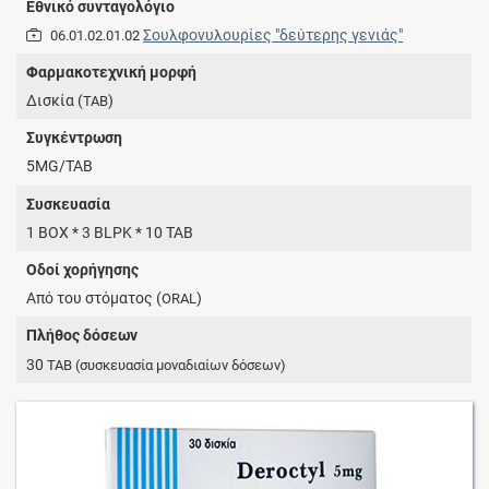
Εθνικό συνταγολόγιο
Σουλφονυλουρίες "δεύτερης γενιάς"
06.01.02.01.02
Φαρμακοτεχνική μορφή
Δισκία (
)
TAB
Συγκέντρωση
5MG/TAB
Συσκευασία
1 BOX * 3 BLPK * 10 TAB
Οδοί χορήγησης
Από του στόματος (
)
ORAL
Πλήθος δόσεων
30
TAB
(συσκευασία μοναδιαίων δόσεων)