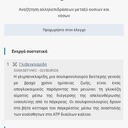
Αναζήτηση αλληλεπιδράσεων μεταξύ ουσιών και
νόσων
Προχωρήστε στον έλεγχο
Ενεργά συστατικά
1
Γλιβενκλαμίδη
SX6K58TVWC - GLYBURIDE
Η γλιμπενκλαμίδη, μια σουλφονυλουρία δεύτερης γενεάς
με βραχύ χρόνο ημίσειας ζωής, είναι ένας
υπογλυκαιμικός παράγοντας που μειώνει τη γλυκόζη
αίματος μέσω της διέγερσης της απελευθέρωσης
ινσουλίνης από το πάγκρεας. Οι σουλφονυλουρίες δρουν
στα βήτα κύτταρα του παγκρέατος μέσω της αναστολής
των ευαίσθητων στο ATP διαύλων καλίου.