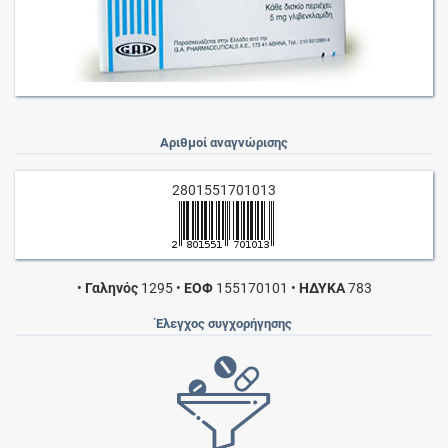
Αριθμοί αναγνώρισης
2801551701013
•
Γαληνός
1295
•
ΕΟΦ
155170101
•
ΗΔΥΚΑ
783
Έλεγχος συγχορήγησης