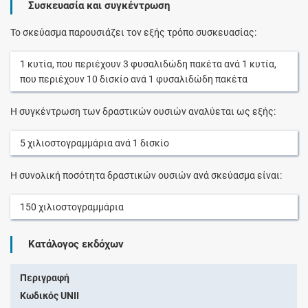
Συσκευασία και συγκέντρωση
Το σκεύασμα παρουσιάζει τον εξής τρόπο συσκευασίας:
1
κυτία
, που περιέχουν
3
φυσαλιδώδη πακέτα
ανά
1
κυτία
,
που περιέχουν
10
δισκίο
ανά
1
φυσαλιδώδη πακέτα
Η συγκέντρωση των δραστικών ουσιών αναλύεται ως εξής:
5
χιλιοστογραμμάρια
ανά
1
δισκίο
Η συνολική ποσότητα δραστικών ουσιών ανά σκεύασμα είναι:
150
χιλιοστογραμμάρια
Κατάλογος εκδόχων
Περιγραφή
Κωδικός UNII