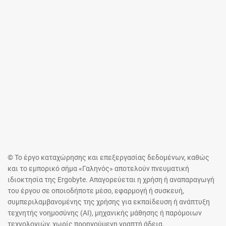
© Το έργο καταχώρησης και επεξεργασίας δεδομένων, καθώς
και το εμπορικό σήμα «Γαληνός» αποτελούν πνευματική
ιδιοκτησία της Ergobyte. Απαγορεύεται η χρήση ή αναπαραγωγή
του έργου σε οποιοδήποτε μέσο, εφαρμογή ή συσκευή,
συμπεριλαμβανομένης της χρήσης για εκπαίδευση ή ανάπτυξη
τεχνητής νοημοσύνης (AI), μηχανικής μάθησης ή παρόμοιων
τεχνολογιών, χωρίς προηγούμενη γραπτή άδεια.