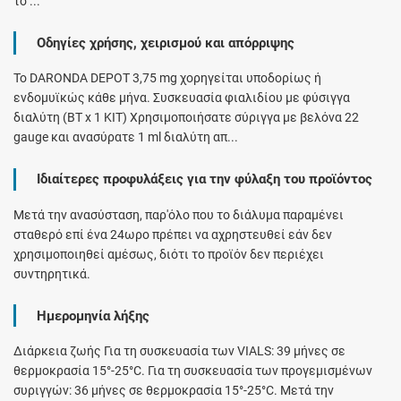
το ...
Οδηγίες χρήσης, χειρισμού και απόρριψης
To DARONDA DEPOT 3,75 mg χορηγείται υποδορίως ή
ενδομυϊκώς κάθε μήνα. Συσκευασία φιαλιδίου µε φύσιγγα
διαλύτη (ΒΤ x 1 ΚΙΤ) Χρησιμοποιήσατε σύριγγα με βελόνα 22
gauge και ανασύρατε 1 ml διαλύτη απ...
Ιδιαίτερες προφυλάξεις για την φύλαξη του προϊόντος
Μετά την ανασύσταση, παρ'όλο που το διάλυμα παραμένει
σταθερό επί ένα 24ωρο πρέπει να αχρηστευθεί εάν δεν
χρησιμοποιηθεί αμέσως, διότι το προϊόν δεν περιέχει
συντηρητικά.
Ημερομηνία λήξης
∆ιάρκεια ζωής Για τη συσκευασία των VIALS: 39 μήνες σε
θερμοκρασία 15°-25°C. Για τη συσκευασία των προγεμισμένων
συριγγών: 36 μήνες σε θερμοκρασία 15°-25°C. Μετά την