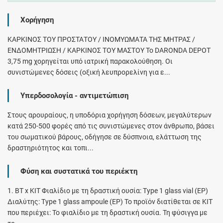
Χορήγηση
ΚΑΡΚΙΝΟΣ ΤΟΥ ΠΡΟΣΤΑΤΟΥ / ΙΝΟΜΥΩΜΑΤΑ ΤΗΣ ΜΗΤΡΑΣ /
ΕΝΔΟΜΗΤΡΙΩΣΗ / ΚΑΡΚΙΝΟΣ ΤΟΥ ΜΑΣΤΟΥ To DARONDA DEPOT
3,75 mg χορηγείται υπό ιατρική παρακολούθηση. Οι
συνιστώμενες δόσεις (οξική λευπρορελίνη για ε...
Υπερδοσολογία - αντιμετώπιση
Στους αρουραίους, η υποδόρια χορήγηση δόσεων, μεγαλύτερων
κατά 250-500 φορές από τις συνιστώμενες στον άνθρωπο, βάσει
του σωματικού βάρους, οδήγησε σε δύσπνοια, ελάττωση της
δραστηριότητος και τοπι...
Φύση και συστατικά του περιέκτη
1. ΒΤ x ΚΙΤ Φιαλίδιο με τη δραστική ουσία: Type 1 glass vial (ΕΡ)
Διαλύτης: Type 1 glass ampoule (ΕΡ) To προϊόν διατίθεται σε KIT
που περιέχει: Το φιαλίδιο με τη δραστική ουσία. Τη φύσιγγα με