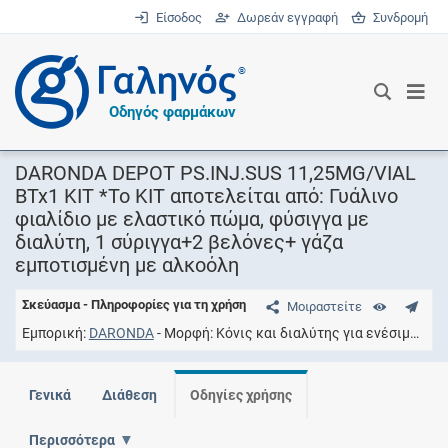
Είσοδος
Δωρεάν εγγραφή
Συνδρομή
®
Οδηγός φαρμάκων
DARONDA DEPOT PS.INJ.SUS 11,25MG/VIAL
BTx1 ΚΙΤ *Το ΚΙΤ αποτελείται από: Γυάλινο
φιαλίδιο με ελαστικό πώμα, φύσιγγα με
διαλύτη, 1 σύριγγα+2 βελόνες+ γάζα
εμποτισμένη με αλκοόλη
Σκεύασμα - Πληροφορίες για τη χρήση
Μοιραστείτε
Εμπορική
DARONDA
Μορφή
Kόνις και διαλύτης για ενέσιμο εναιώρημ
Γενικά
Διάθεση
Οδηγίες χρήσης
Περισσότερα