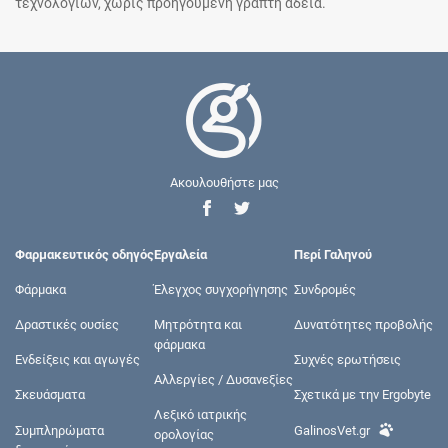
τεχνολογιών, χωρίς προηγούμενη γραπτή άδεια.
Ακουλουθήστε μας
Φαρμακευτικός οδηγός
Εργαλεία
Περί Γαληνού
Φάρμακα
Έλεγχος συγχορήγησης
Συνδρομές
Δραστικές ουσίες
Μητρότητα και
Δυνατότητες προβολής
φάρμακα
Ενδείξεις και αγωγές
Συχνές ερωτήσεις
Αλλεργίες / Δυσανεξίες
Σκευάσματα
Σχετικά με την Ergobyte
Λεξικό ιατρικής
Συμπληρώματα
GalinosVet.gr
ορολογίας