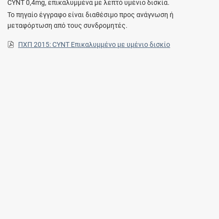
CYNT 0,4mg, επικαλυμμένα με λεπτό υμένιο δισκία.
Το πηγαίο έγγραφο είναι διαθέσιμο προς ανάγνωση ή
μεταφόρτωση από τους συνδρομητές.
ΠΧΠ 2015: CYNT Επικαλυμμένο με υμένιο δισκίο