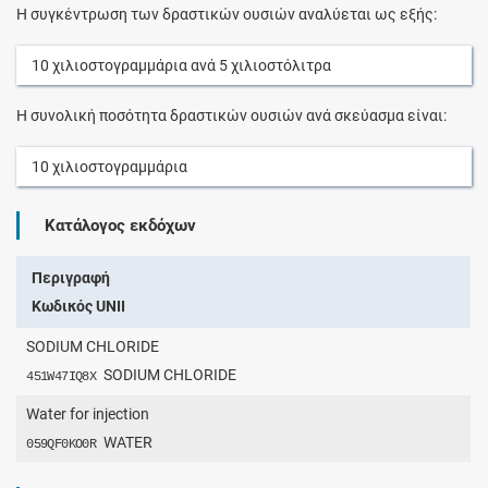
Η συγκέντρωση των δραστικών ουσιών αναλύεται ως εξής:
10
χιλιοστογραμμάρια
ανά
5
χιλιοστόλιτρα
Η συνολική ποσότητα δραστικών ουσιών ανά σκεύασμα είναι:
10
χιλιοστογραμμάρια
Κατάλογος εκδόχων
Περιγραφή
Κωδικός UNII
SODIUM CHLORIDE
SODIUM CHLORIDE
451W47IQ8X
Water for injection
WATER
059QF0KO0R