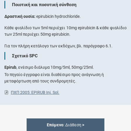
Ποιοτική και ποσοτική σύνθεση
Δραστική ουσία:
epirubicin hydrochloride.
Κάθε φιαλίδιο των 5ml περιέχει 10mg epirubicin & κάθε φιαλίδιο
των 25ml περιέχει 50mg epirubicin.
Για τον πλήρη κατάλογο των εκδόχων, βλ. παράγραφο 6.1.
Σχετικό SPC
Epirub
, ενέσιμο διάλυμα 10mg/5ml, 50mg/25ml.
Το πηγαίο έγγραφο είναι διαθέσιμο προς ανάγνωση ή
μεταφόρτωση από τους συνδρομητές.
ΠΧΠ 2005: EPIRUB Inj. Sol.
Επόμενο
: Διάθεση
>