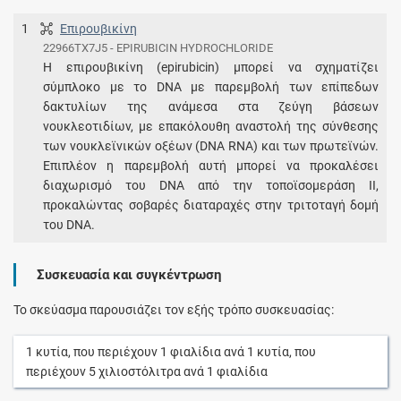
1
Επιρουβικίνη
22966TX7J5 - EPIRUBICIN HYDROCHLORIDE
Η επιρουβικίνη (epirubicin) μπορεί να σχηματίζει
σύμπλοκο με το DNA με παρεμβολή των επίπεδων
δακτυλίων της ανάμεσα στα ζεύγη βάσεων
νουκλεοτιδίων, με επακόλουθη αναστολή της σύνθεσης
των νουκλεϊνικών οξέων (DNA RNA) και των πρωτεϊνών.
Επιπλέον η παρεμβολή αυτή μπορεί να προκαλέσει
διαχωρισμό του DNA από την τοποϊσομεράση ΙΙ,
προκαλώντας σοβαρές διαταραχές στην τριτοταγή δομή
του DNA.
Συσκευασία και συγκέντρωση
Το σκεύασμα παρουσιάζει τον εξής τρόπο συσκευασίας:
1
κυτία
, που περιέχουν
1
φιαλίδια
ανά
1
κυτία
, που
περιέχουν
5
χιλιοστόλιτρα
ανά
1
φιαλίδια