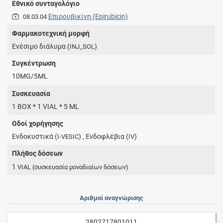
Εθνικό συνταγολόγιο
Επιρουβικίνη (Epirubicin)
08.03.04
Φαρμακοτεχνική μορφή
Ενέσιμο διάλυμα (
)
INJ_SOL
Συγκέντρωση
10MG/5ML
Συσκευασία
1 BOX * 1 VIAL * 5 ML
Οδοί χορήγησης
Ενδοκυστικά (
) , Ενδοφλέβια (
)
I-VESIC
IV
Πλήθος δόσεων
1
VIAL
(συσκευασία μοναδιαίων δόσεων)
Αριθμοί αναγνώρισης
2802717801011