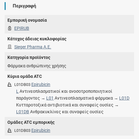
Περιγραφή
Εμπορική ονομασία
EPIRUB
Κάτοχος άδειας κυκλοφορίας
Sieger Pharma Α.Ε.
Κατηγορία προϊόντος
Φάρμακα ανθρώπινης χρήσης
Κύρια ομάδα ATC
Epirubicin
L01DB03
L
Αντινεοπλασματικοί και ανοσοτροποποιητικοί
παράγοντες →
L01
Αντινεοπλασματικά φάρμακα →
L01D
Κυτταροτοξικά αντιβιοτικά και συναφείς ουσίες →
L01DB
Ανθρακυκλίνες και συναφείς ουσίες
Ομάδες ATC εμπορικής
Epirubicin
L01DB03