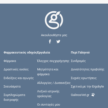
Ακουλουθήστε μας
Φαρμακευτικός οδηγός
Εργαλεία
Περί Γαληνού
Φάρμακα
Έλεγχος συγχορήγησης
Συνδρομές
Δραστικές ουσίες
Μητρότητα και
Δυνατότητες προβολής
φάρμακα
Ενδείξεις και αγωγές
Συχνές ερωτήσεις
Αλλεργίες / Δυσανεξίες
Σκευάσματα
Σχετικά με την Ergobyte
Λεξικό ιατρικής
Συμπληρώματα
GalinosVet.gr
ορολογίας
διατροφής
Οι συνταγές μου