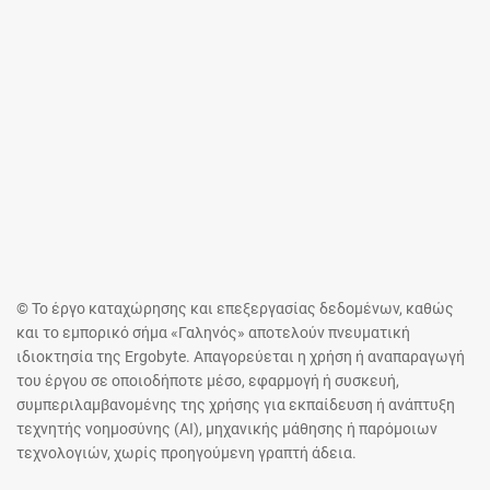
© Το έργο καταχώρησης και επεξεργασίας δεδομένων, καθώς
και το εμπορικό σήμα «Γαληνός» αποτελούν πνευματική
ιδιοκτησία της Ergobyte. Απαγορεύεται η χρήση ή αναπαραγωγή
του έργου σε οποιοδήποτε μέσο, εφαρμογή ή συσκευή,
συμπεριλαμβανομένης της χρήσης για εκπαίδευση ή ανάπτυξη
τεχνητής νοημοσύνης (AI), μηχανικής μάθησης ή παρόμοιων
τεχνολογιών, χωρίς προηγούμενη γραπτή άδεια.