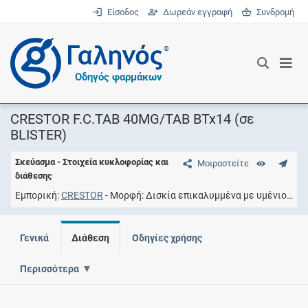
Είσοδος
Δωρεάν εγγραφή
Συνδρομή
®
Οδηγός φαρμάκων
CRESTOR F.C.TAB 40MG/TAB BTx14 (σε
BLISTER)
Σκεύασμα - Στοιχεία κυκλοφορίας και
Μοιραστείτε
διάθεσης
Εμπορική
CRESTOR
Μορφή
Δισκία επικαλυμμένα με υμένιο
Συ
Γενικά
Διάθεση
Οδηγίες χρήσης
Περισσότερα