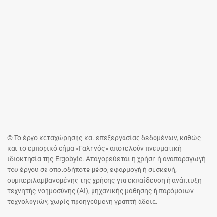
© Το έργο καταχώρησης και επεξεργασίας δεδομένων, καθώς
και το εμπορικό σήμα «Γαληνός» αποτελούν πνευματική
ιδιοκτησία της Ergobyte. Απαγορεύεται η χρήση ή αναπαραγωγή
του έργου σε οποιοδήποτε μέσο, εφαρμογή ή συσκευή,
συμπεριλαμβανομένης της χρήσης για εκπαίδευση ή ανάπτυξη
τεχνητής νοημοσύνης (AI), μηχανικής μάθησης ή παρόμοιων
τεχνολογιών, χωρίς προηγούμενη γραπτή άδεια.