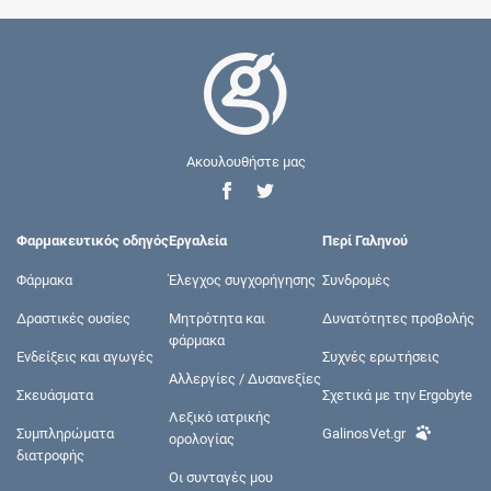
Ακουλουθήστε μας
Φαρμακευτικός οδηγός
Εργαλεία
Περί Γαληνού
Φάρμακα
Έλεγχος συγχορήγησης
Συνδρομές
Δραστικές ουσίες
Μητρότητα και
Δυνατότητες προβολής
φάρμακα
Ενδείξεις και αγωγές
Συχνές ερωτήσεις
Αλλεργίες / Δυσανεξίες
Σκευάσματα
Σχετικά με την Ergobyte
Λεξικό ιατρικής
Συμπληρώματα
GalinosVet.gr
ορολογίας
διατροφής
Οι συνταγές μου