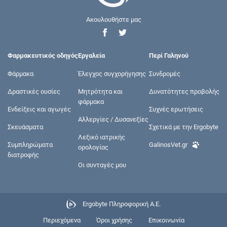
Ακουλουθήστε μας
Φαρμακευτικός οδηγός
Εργαλεία
Περί Γαληνού
Φάρμακα
Έλεγχος συγχορήγησης
Συνδρομές
Δραστικές ουσίες
Μητρότητα και
Δυνατότητες προβολής
φάρμακα
Ενδείξεις και αγωγές
Συχνές ερωτήσεις
Αλλεργίες / Δυσανεξίες
Σκευάσματα
Σχετικά με την Ergobyte
Λεξικό ιατρικής
Συμπληρώματα
GalinosVet.gr
ορολογίας
διατροφής
Οι συνταγές μου
Ergobyte Πληροφορική Α.Ε.
Περιεχόμενα
Όροι χρήσης
Επικοινωνία