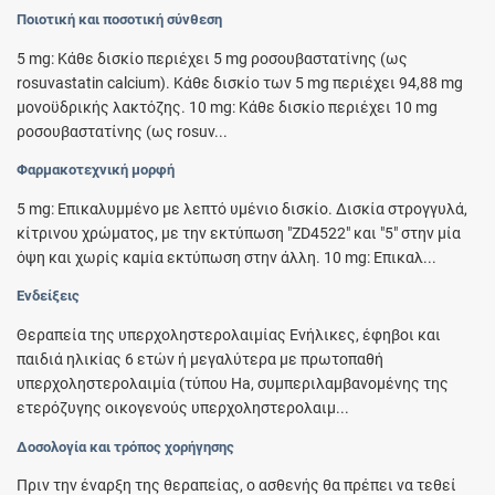
Ποιοτική και ποσοτική σύνθεση
5 mg: Κάθε δισκίο περιέχει 5 mg ροσουβαστατίνης (ως
rosuvastatin calcium). Κάθε δισκίο των 5 mg περιέχει 94,88 mg
μονοϋδρικής λακτόζης. 10 mg: Κάθε δισκίο περιέχει 10 mg
ροσουβαστατίνης (ως rosuv...
Φαρμακοτεχνική μορφή
5 mg: Επικαλυμμένο με λεπτό υμένιο δισκίο. Δισκία στρογγυλά,
κίτρινου χρώματος, με την εκτύπωση "ZD4522" και "5" στην μία
όψη και χωρίς καμία εκτύπωση στην άλλη. 10 mg: Επικαλ...
Ενδείξεις
Θεραπεία της υπερχοληστερολαιμίας Ενήλικες, έφηβοι και
παιδιά ηλικίας 6 ετών ή μεγαλύτερα με πρωτοπαθή
υπερχοληστερολαιμία (τύπου Ha, συμπεριλαμβανομένης της
ετερόζυγης οικογενούς υπερχοληστερολαιμ...
Δοσολογία και τρόπος χορήγησης
Πριν την έναρξη της θεραπείας, ο ασθενής θα πρέπει να τεθεί