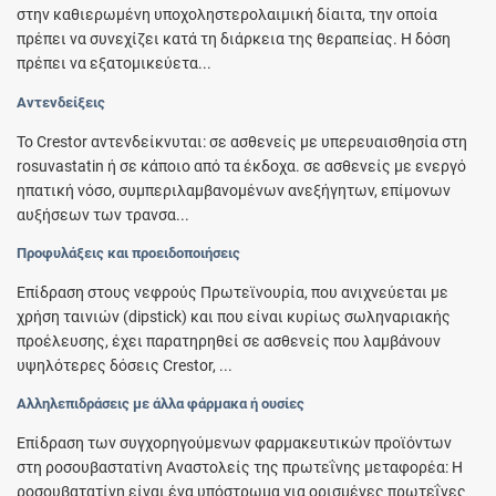
στην καθιερωμένη υποχοληστερολαιμική δίαιτα, την οποία
πρέπει να συνεχίζει κατά τη διάρκεια της θεραπείας. Η δόση
πρέπει να εξατομικεύετα...
Αντενδείξεις
Το Crestor αντενδείκνυται: σε ασθενείς με υπερευαισθησία στη
rosuvastatin ή σε κάποιο από τα έκδοχα. σε ασθενείς με ενεργό
ηπατική νόσο, συμπεριλαμβανομένων ανεξήγητων, επίμονων
αυξήσεων των τρανσα...
Προφυλάξεις και προειδοποιήσεις
Επίδραση στους νεφρούς Πρωτεϊνουρία, που ανιχνεύεται με
χρήση ταινιών (dipstick) και που είναι κυρίως σωληναριακής
προέλευσης, έχει παρατηρηθεί σε ασθενείς που λαμβάνουν
υψηλότερες δόσεις Crestor, ...
Αλληλεπιδράσεις με άλλα φάρμακα ή ουσίες
Επίδραση των συγχορηγούμενων φαρμακευτικών προϊόντων
στη ροσουβαστατίνη Αναστολείς της πρωτεΐνης μεταφορέα: Η
ροσουβατατίνη είναι ένα υπόστρωμα για ορισμένες πρωτεΐνες