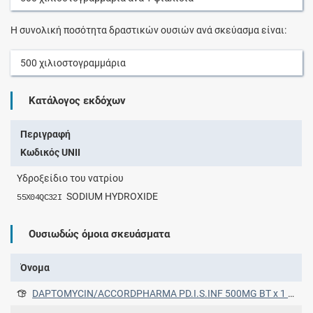
Η συνολική ποσότητα δραστικών ουσιών ανά σκεύασμα είναι:
500
χιλιοστογραμμάρια
Κατάλογος εκδόχων
Περιγραφή
Κωδικός UNII
Υδροξείδιο του νατρίου
SODIUM HYDROXIDE
55X04QC32I
Ουσιωδώς όμοια σκευάσματα
Όνομα
DAPTOMYCIN/ACCORDPHARMA PD.I.S.INF 500MG BT x 1 VIAL