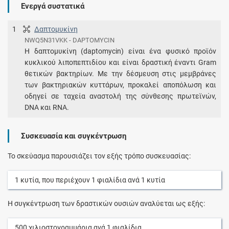
Ενεργά συστατικά
1
Δαπτομυκίνη
NWQ5N31VKK - DAPTOMYCIN
Η δαπτομυκίνη (daptomycin) είναι ένα φυσικό προϊόν
κυκλικού λιποπεπτιδίου και είναι δραστική έναντι Gram
θετικών βακτηρίων. Με την δέσμευση στις μεμβράνες
των βακτηριακών κυττάρων, προκαλεί αποπόλωση και
οδηγεί σε ταχεία αναστολή της σύνθεσης πρωτεϊνών,
DNA και RNA.
Συσκευασία και συγκέντρωση
Το σκεύασμα παρουσιάζει τον εξής τρόπο συσκευασίας:
1
κυτία
, που περιέχουν
1
φιαλίδια
ανά
1
κυτία
Η συγκέντρωση των δραστικών ουσιών αναλύεται ως εξής:
500
χιλιοστογραμμάρια
ανά
1
φιαλίδια