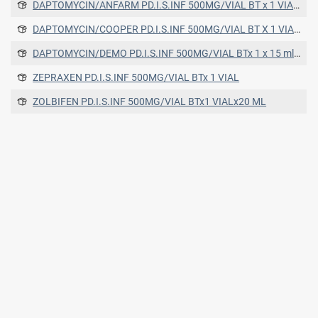
DAPTOMYCIN/ANFARM PD.I.S.INF 500MG/VIAL BT x 1 VIAL x 15ML
DAPTOMYCIN/COOPER PD.I.S.INF 500MG/VIAL BT X 1 VIAL (GLASS-TYPE I) X 10ML
DAPTOMYCIN/DEMO PD.I.S.INF 500MG/VIAL BTx 1 x 15 ml σε Γυάλινο Φιαλίδιο Τύπου Ι
ZEPRAXEN PD.I.S.INF 500MG/VIAL BTx 1 VIAL
ZOLBIFEN PD.I.S.INF 500MG/VIAL BTx1 VIALx20 ML