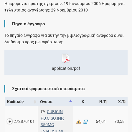
Ημερομηνία πρώτης έγκρισης: 19 Ιανουαρίου 2006 Ημερομηνία
τελευταίας ανανέωσης: 29 Νοεμβρίου 2010
Πηγαίο έγγραφο
Το πηγαίο έγγραφο για αυτήν την βιβλιογραφική αναφορά είναι
διαθέσιμο προς μεταφόρτωση:
application/pdf
Σχετικά φαρμακευτικά σκευάσματα
Κωδικός
Όνομα
Κ
Ν.Τ.
Χ.Τ.
CUBICIN
PD.C.SO.INP.
272870101
64,01
73,58
350MG
1VIALx10ML