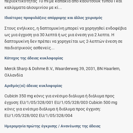
περιεκτικότητας 10 ml με καπάκια από καουτσούκ τύπου I και
καλύμματα αλουμινίου με κί...
Ιδιαίτερες προφυλάξεις απόρριψης και άλλος χειρισμός
Στους ενήλικες, η δαπτομυκίνη μπορεί να χορηγηθεί ενδοφέβια
ως μια έγχυση για 30 λεπτά ή ως μια ένεση για 2 λεπτα. Η
δαπτομυκίνη δεν πρέπει να χορηγείται ως 2-λεπτών ένεση σε
παιδιατρικούς ασθενείς...
Κάτοχος της άδειας κυκλοφορίας
Merck Sharp & Dohme B.V., Waarderweg 39, 2031, BN Haarlem,
Ολλανδία
Αριθμός(οί) άδειας κυκλοφορίας
Cubicin 350 mg κόνις για ενέσιμο διάλυμα ή διάλυμα προς
έγχυση: EU/1/05/328/001 EU/1/05/328/003 Cubicin 500 mg
κόνις για ενέσιμο διάλυμα ή διάλυμα προς έγχυση:
EU/1/05/328/002 EU/1/05/328/004
Ημερομηνία πρώτης έγκρισης / Ανανέωσης της άδειας