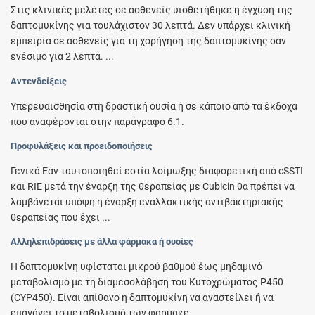
Στις κλινικές μελέτες σε ασθενείς υιοθετήθηκε η έγχυση της
δαπτομυκίνης για τουλάχιστον 30 λεπτά. Δεν υπάρχει κλινική
εμπειρία σε ασθενείς για τη χορήγηση της δαπτομυκίνης σαν
ενέσιμο για 2 λεπτά. ...
Αντενδείξεις
Υπερευαισθησία στη δραστική ουσία ή σε κάποιο από τα έκδοχα
που αναφέρονται στην παράγραφο 6.1.
Προφυλάξεις και προειδοποιήσεις
Γενικά Εάν ταυτοποιηθεί εστία λοίμωξης διαφορετική από cSSTI
και RIE μετά την έναρξη της θεραπείας με Cubicin θα πρέπει να
λαμβάνεται υπόψη η έναρξη εναλλακτικής αντιβακτηριακής
θεραπείας που έχει ...
Αλληλεπιδράσεις με άλλα φάρμακα ή ουσίες
Η δαπτομυκίνη υφίσταται μικρού βαθμού έως μηδαμινό
μεταβολισμό με τη διαμεσολάβηση του Κυτοχρώματος P450
(CYP450). Είναι απίθανο η δαπτομυκίνη να αναστείλει ή να
επαγάγει το μεταβολισμό των φαρμακε...