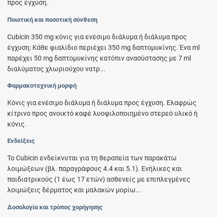
προς έγχυση.
Ποιοτική και ποσοτική σύνθεση
Cubicin 350 mg κόνις για ενέσιμο διάλυμα ή διάλυμα προς
έγχυση: Κάθε φιαλίδιο περιέχει 350 mg δαπτομυκίνης. Ένα ml
παρέχει 50 mg δαπτομυκίνης κατόπιν ανασύστασης με 7 ml
διαλύματος χλωριούχου νατρ...
Φαρμακοτεχνική μορφή
Κόνις για ενέσιμο διάλυμα ή διάλυμα προς έγχυση. Ελαφρώς
κίτρινο προς ανοικτό καφέ λυοφιλοποιημένο στερεό υλικό ή
κόνις.
Ενδείξεις
Το Cubicin ενδείκνυται για τη θεραπεία των παρακάτω
λοιμώξεων (βλ. παραγράφους 4.4 και 5.1). Eνήλικες και
παιδιατρικούς (1 έως 17 ετών) ασθενείς με επιπλεγμένες
λοιμώξεις δέρματος και μαλακών μορίω...
Δοσολογία και τρόπος χορήγησης