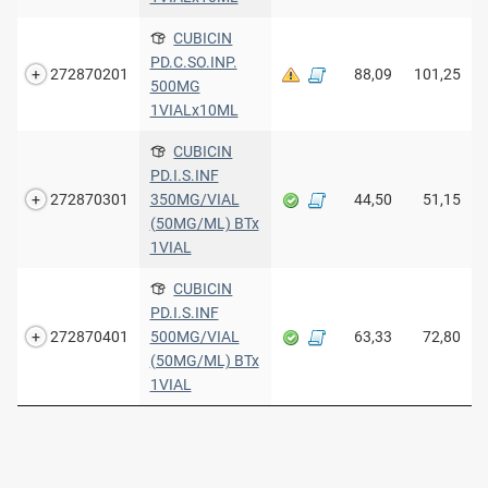
CUBICIN
PD.C.SO.INP.
272870201
88,09
101,25
500MG
1VIALx10ML
CUBICIN
PD.I.S.INF
272870301
350MG/VIAL
44,50
51,15
(50MG/ML) BTx
1VIAL
CUBICIN
PD.I.S.INF
272870401
500MG/VIAL
63,33
72,80
(50MG/ML) BTx
1VIAL